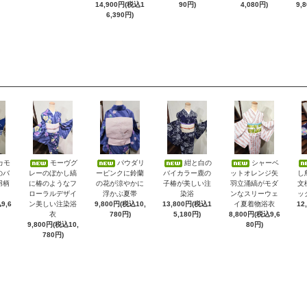
14,900円(税込1
90円)
4,080円)
9,
6,390円)
カモ
モーヴグ
パウダリ
紺と白の
シャーベ
のバ
レーのぼかし縞
ーピンクに鈴蘭
バイカラー鹿の
ットオレンジ矢
し
羽柄
に椿のようなフ
の花が涼やかに
子椿が美しい注
羽立涌縞がモダ
文
ローラルデザイ
浮かぶ夏帯
染浴
ンなスリーウェ
ッ
9,6
ン美しい注染浴
9,800円(税込10,
13,800円(税込1
イ夏着物浴衣
12
衣
780円)
5,180円)
8,800円(税込9,6
9,800円(税込10,
80円)
780円)