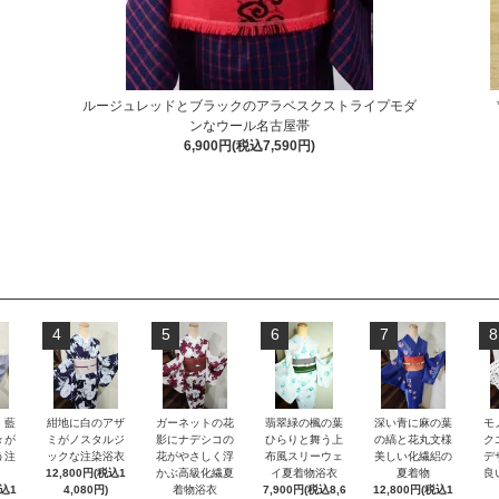
ルージュレッドとブラックのアラベスクストライプモダ
ンなウール名古屋帯
6,900円(税込7,590円)
4
5
6
7
8
）藍
紺地に白のアザ
ガーネットの花
翡翠緑の楓の葉
深い青に麻の葉
モ
々が
ミがノスタルジ
影にナデシコの
ひらりと舞う上
の縞と花丸文様
ク
う注
ックな注染浴衣
花がやさしく浮
布風スリーウェ
美しい化繊絽の
デ
12,800円(税込1
かぶ高級化繊夏
イ夏着物浴衣
夏着物
良
税込1
4,080円)
着物浴衣
7,900円(税込8,6
12,800円(税込1