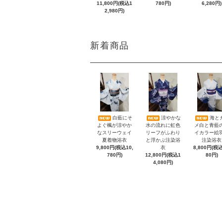
11,800円(税込1
780円)
6,280円)
2,980円)
新着商品
白藍にそ
涼やかな
海と
よぐ楓が涼やか
水の流れに虹色
メ白と青藍
なスリーウェイ
リーフがふわり
イカラー絵
夏着物浴衣
と浮かぶ注染浴
注染浴衣
9,800円(税込10,
衣
8,800円(税込
780円)
12,800円(税込1
80円)
4,080円)