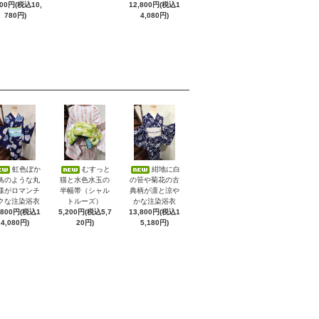
800円(税込10,
12,800円(税込1
780円)
4,080円)
虹色ぼか
むすっと
紺地に白
鳥のような丸
猫と水色水玉の
の笹や菊花の古
様がロマンチ
半幅帯（シャル
典柄が凛と涼や
クな注染浴衣
トルーズ）
かな注染浴衣
,800円(税込1
5,200円(税込5,7
13,800円(税込1
4,080円)
20円)
5,180円)