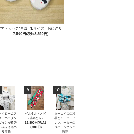
*ア・カセテ*草履（Lサイズ）おにぎり
7,500円(税込8,250円)
9
10
ノクロームス
ベルタル・オビ
ターコイズの梅
エアのモダン
（花椿と緑）
花とチェリーピ
ザインが格好
11,800円(税込1
ンクボーダーの
い洗える絽の
2,980円)
リバーシブル半
夏着物
幅帯