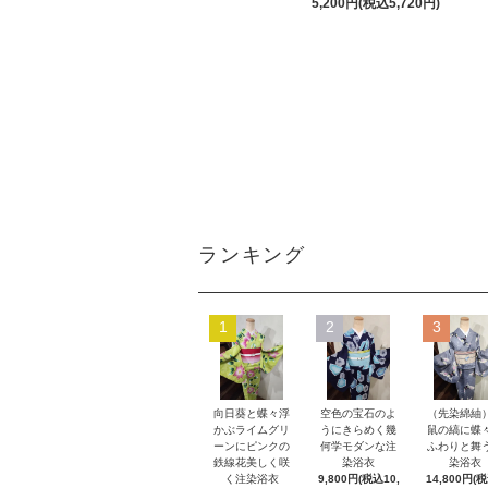
5,200円(税込5,720円)
ランキング
1
2
3
向日葵と蝶々浮
空色の宝石のよ
（先染綿紬
かぶライムグリ
うにきらめく幾
鼠の縞に蝶
ーンにピンクの
何学モダンな注
ふわりと舞
鉄線花美しく咲
染浴衣
染浴衣
く注染浴衣
9,800円(税込10,
14,800円(