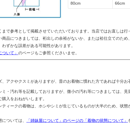
80cm
66cm
くまで参考として掲載させていただいております。当店ではお直しは行
い商品につきましては、裄出しの余裕がないか、または袷仕立てのため
、わずかな誤差がある可能性があります。
について」
のページもご参照くださいませ。
ズ、アクやクスミがありますが、昔のお着物に慣れた方であれば十分お
シミ・汚れ等を記載しておりますが、微小の汚れ等につきましては、見
ご購入をおねがいします。
ンティークの着物は、ホシやシミが生じているものが大半のため、状態
態については、
「姉妹屋について」のページの「着物の状態について」