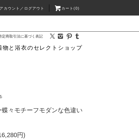
アカウント／ログアウト
カート(0)
特定商取引法に基づく表記
着物と浴衣のセレクトショップ
る
ー蝶々モチーフモダンな色違い
6,280円)