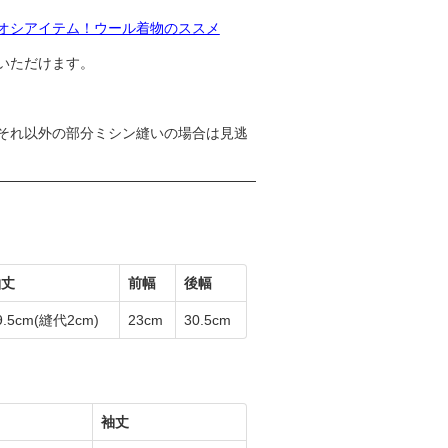
オシアイテム！ウール着物のススメ
いただけます。
それ以外の部分ミシン縫いの場合は見逃
袖丈
前幅
後幅
9.5cm
(縫代2cm)
23cm
30.5cm
袖丈