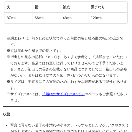
丈
裄
袖丈
胴まわり
87cm
66cm
48cm
120cm
胴まわりは、前をしめた状態で測った前面の幅と後ろ面の幅との合計で
す。
丈は肩山から裾までの長さです。
裄出しの長さの記載については、あくまで参考として掲載させていただい
ております。当店ではお直しは行っておりませんのでご了承くださいま
せ。また、裄出しの長さの記載がない商品につきましては、裄出しの余裕
がないか、または袷仕立てのため、判別がつかないものになります。
サイズは、平置きにての実測のため、わずかな誤差がある可能性がありま
す。
サイズについては、
「着物のサイズについて」
のページもご参照ください
ませ。
状態
写真に写らない若干の小汚れや小キズ、うっすらとしたヤケ, アクやクスミ
がありますが、昔のお着物に慣れた方であれば十分お召しになっていただ