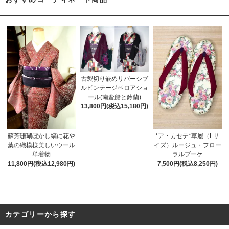
古裂切り嵌めリバーシブ
ルビンテージベロアショ
ール(南蛮船と鈴蘭)
13,800円(税込15,180円)
蘇芳珊瑚ぼかし縞に花や
*ア・カセテ*草履（Lサ
葉の織模様美しいウール
イズ）ルージュ・フロー
単着物
ラルブーケ
11,800円(税込12,980円)
7,500円(税込8,250円)
カテゴリーから探す