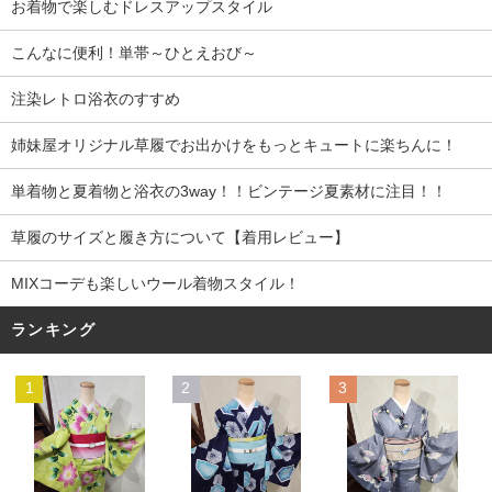
お着物で楽しむドレスアップスタイル
こんなに便利！単帯～ひとえおび～
注染レトロ浴衣のすすめ
姉妹屋オリジナル草履でお出かけをもっとキュートに楽ちんに！
単着物と夏着物と浴衣の3way！！ビンテージ夏素材に注目！！
草履のサイズと履き方について【着用レビュー】
MIXコーデも楽しいウール着物スタイル！
ランキング
1
2
3