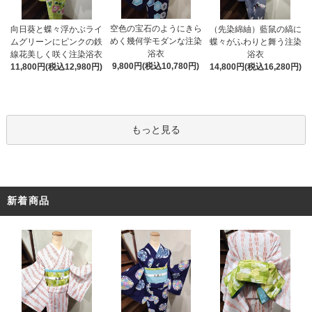
空色の宝石のようにきら
向日葵と蝶々浮かぶライ
（先染綿紬）藍鼠の縞に
めく幾何学モダンな注染
ムグリーンにピンクの鉄
蝶々がふわりと舞う注染
浴衣
線花美しく咲く注染浴衣
浴衣
9,800円(税込10,780円)
11,800円(税込12,980円)
14,800円(税込16,280円)
もっと見る
新着商品