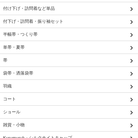
付け下げ・訪問着など単品
付下げ・訪問着・振り袖セット
半幅帯・つくり帯
単帯・夏帯
帯
袋帯・洒落袋帯
羽織
コート
ショール
雑貨・小物
Kurumuruk－シルクナイトキャップ