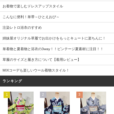
お着物で楽しむドレスアップスタイル
こんなに便利！単帯～ひとえおび～
注染レトロ浴衣のすすめ
姉妹屋オリジナル草履でお出かけをもっとキュートに楽ちんに！
単着物と夏着物と浴衣の3way！！ビンテージ夏素材に注目！！
草履のサイズと履き方について【着用レビュー】
MIXコーデも楽しいウール着物スタイル！
ランキング
1
2
3