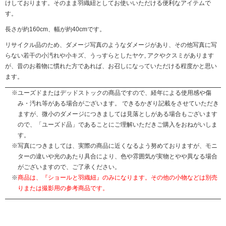
けしております。そのまま羽織紐としてお使いいただける便利なアイテムで
す。
長さが約160cm、幅が約40cmです。
リサイクル品のため、ダメージ写真のようなダメージがあり、その他写真に写
らない若干の小汚れや小キズ、うっすらとしたヤケ, アクやクスミがあります
が、昔のお着物に慣れた方であれば、お召しになっていただける程度かと思い
ます。
ユーズドまたはデッドストックの商品ですので、経年による使用感や傷
み・汚れ等がある場合がございます。 できるかぎり記載をさせていただき
ますが、微小のダメージにつきましては見落としがある場合もございます
ので、「ユーズド品」であることにご理解いただきご購入をおねがいしま
す。
写真につきましては、実際の商品に近くなるよう努めておりますが、モニ
ターの違いや光のあたり具合により、色や雰囲気が実物とやや異なる場合
がございますので、ご了承ください。
商品は、『ショールと羽織紐』のみになります。その他の小物などは別売
りまたは撮影用の参考商品です。