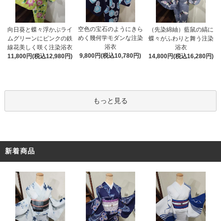
空色の宝石のようにきら
向日葵と蝶々浮かぶライ
（先染綿紬）藍鼠の縞に
めく幾何学モダンな注染
ムグリーンにピンクの鉄
蝶々がふわりと舞う注染
浴衣
線花美しく咲く注染浴衣
浴衣
9,800円(税込10,780円)
11,800円(税込12,980円)
14,800円(税込16,280円)
もっと見る
新着商品