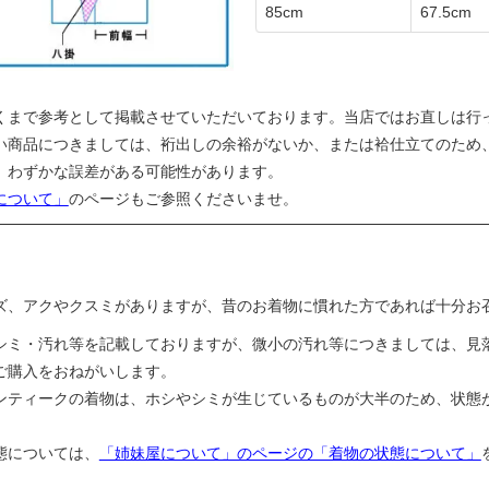
85cm
67.5cm
くまで参考として掲載させていただいております。当店ではお直しは行
い商品につきましては、裄出しの余裕がないか、または袷仕立てのため
、わずかな誤差がある可能性があります。
について」
のページもご参照くださいませ。
ズ、アクやクスミがありますが、昔のお着物に慣れた方であれば十分お
シミ・汚れ等を記載しておりますが、微小の汚れ等につきましては、見
ご購入をおねがいします。
ンティークの着物は、ホシやシミが生じているものが大半のため、状態
態については、
「姉妹屋について」のページの「着物の状態について」