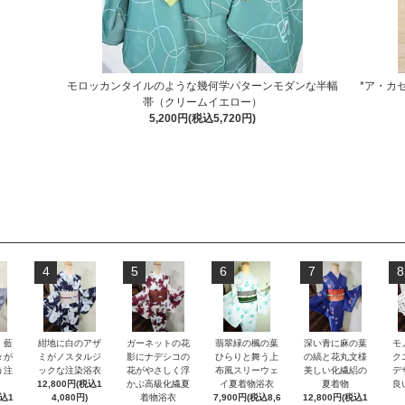
モロッカンタイルのような幾何学パターンモダンな半幅
*ア・カ
帯（クリームイエロー）
5,200円(税込5,720円)
4
5
6
7
8
）藍
紺地に白のアザ
ガーネットの花
翡翠緑の楓の葉
深い青に麻の葉
モ
々が
ミがノスタルジ
影にナデシコの
ひらりと舞う上
の縞と花丸文様
ク
う注
ックな注染浴衣
花がやさしく浮
布風スリーウェ
美しい化繊絽の
デ
12,800円(税込1
かぶ高級化繊夏
イ夏着物浴衣
夏着物
良
税込1
4,080円)
着物浴衣
7,900円(税込8,6
12,800円(税込1