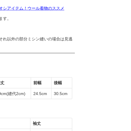
オシアイテム！ウール着物のススメ
ます。
それ以外の部分ミシン縫いの場合は見逃
袖丈
前幅
後幅
9cm
(縫代2cm)
24.5cm
30.5cm
袖丈