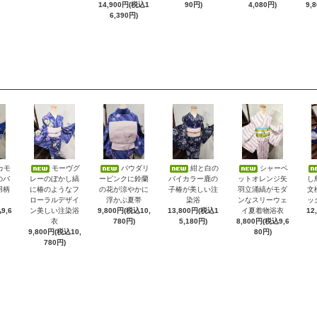
14,900円(税込1
90円)
4,080円)
9,
6,390円)
カモ
モーヴグ
パウダリ
紺と白の
シャーベ
のバ
レーのぼかし縞
ーピンクに鈴蘭
バイカラー鹿の
ットオレンジ矢
し
羽柄
に椿のようなフ
の花が涼やかに
子椿が美しい注
羽立涌縞がモダ
文
ローラルデザイ
浮かぶ夏帯
染浴
ンなスリーウェ
ッ
9,6
ン美しい注染浴
9,800円(税込10,
13,800円(税込1
イ夏着物浴衣
12
衣
780円)
5,180円)
8,800円(税込9,6
9,800円(税込10,
80円)
780円)