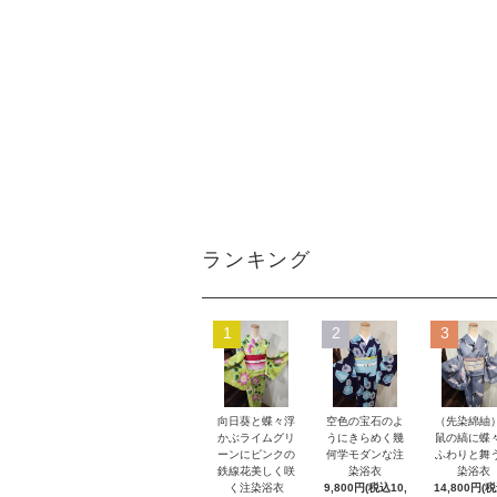
ランキング
1
2
3
向日葵と蝶々浮
空色の宝石のよ
（先染綿紬
かぶライムグリ
うにきらめく幾
鼠の縞に蝶
ーンにピンクの
何学モダンな注
ふわりと舞
鉄線花美しく咲
染浴衣
染浴衣
く注染浴衣
9,800円(税込10,
14,800円(