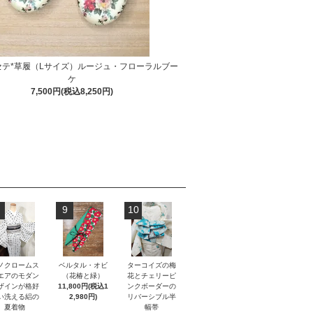
セテ*草履（Lサイズ）ルージュ・フローラルブー
ケ
7,500円(税込8,250円)
9
10
ノクロームス
ベルタル・オビ
ターコイズの梅
エアのモダン
（花椿と緑）
花とチェリーピ
ザインが格好
11,800円(税込1
ンクボーダーの
い洗える絽の
2,980円)
リバーシブル半
夏着物
幅帯