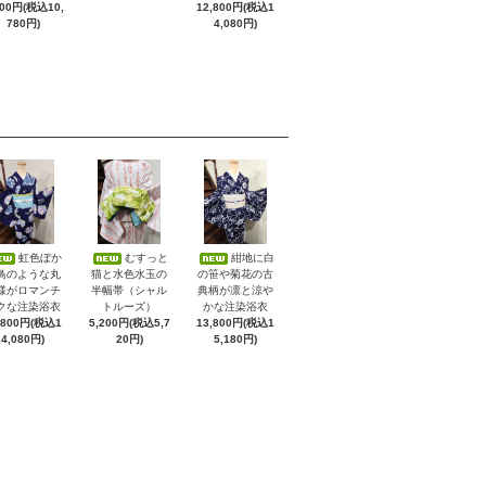
800円(税込10,
12,800円(税込1
780円)
4,080円)
虹色ぼか
むすっと
紺地に白
鳥のような丸
猫と水色水玉の
の笹や菊花の古
様がロマンチ
半幅帯（シャル
典柄が凛と涼や
クな注染浴衣
トルーズ）
かな注染浴衣
,800円(税込1
5,200円(税込5,7
13,800円(税込1
4,080円)
20円)
5,180円)