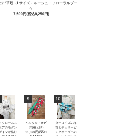
セテ*草履（Lサイズ）ルージュ・フローラルブー
ケ
7,500円(税込8,250円)
9
10
ノクロームス
ベルタル・オビ
ターコイズの梅
エアのモダン
（花椿と緑）
花とチェリーピ
ザインが格好
11,800円(税込1
ンクボーダーの