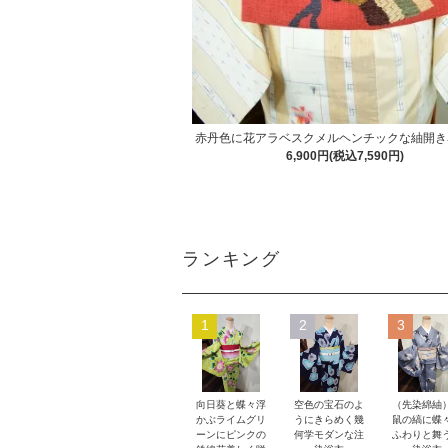
赤丹色に花アラベスクメルヘンチックな紬開き
6,900円(税込7,590円)
ランキング
1
2
3
向日葵と蝶々浮
空色の宝石のよ
（先染綿紬
かぶライムグリ
うにきらめく幾
鼠の縞に蝶
ーンにピンクの
何学モダンな注
ふわりと舞