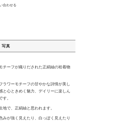
い合わせる
写真
モチーフが織りだされた正絹紬の袷着物
フラワーモチーフの甘やかな詩情が美し
感と心ときめく魅力、デイリーに楽しん
です。
生地で、正絹紬と思われます。
色みが強く見えたり、白っぽく見えたり