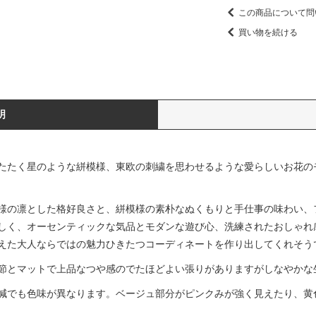
この商品について問
買い物を続ける
明
たたく星のような絣模様、東欧の刺繍を思わせるような愛らしいお花の
様の凛とした格好良さと、絣模様の素朴なぬくもりと手仕事の味わい、
しく、オーセンティックな気品とモダンな遊び心、洗練されたおしゃれ
えた大人ならではの魅力ひきたつコーディネートを作り出してくれそう
節とマットで上品なつや感のでたほどよい張りがありますがしなやかな
減でも色味が異なります。ベージュ部分がピンクみが強く見えたり、黄