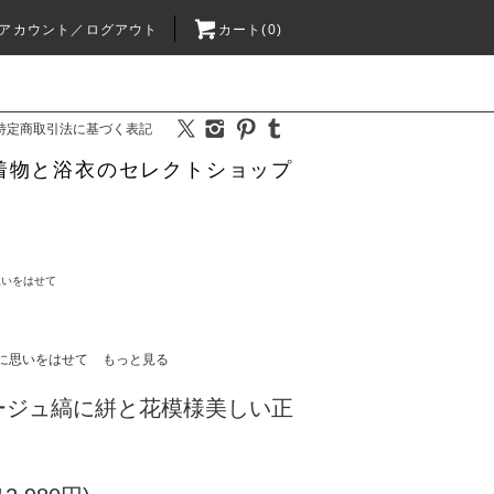
アカウント／ログアウト
カート(0)
特定商取引法に基づく表記
着物と浴衣のセレクトショップ
思いをはせて
に思いをはせて
もっと見る
ージュ縞に絣と花模様美しい正