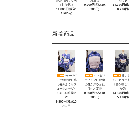
鉄線花美しく咲
染浴衣
染浴衣
く注染浴衣
9,800円(税込10,
14,800円(
11,800円(税込1
780円)
6,280円)
2,980円)
新着商品
モーヴグ
パウダリ
紺と
レーのぼかし縞
ーピンクに鈴蘭
バイカラー
に椿のようなフ
の花が涼やかに
子椿が美し
ローラルデザイ
浮かぶ夏帯
染浴
ン美しい注染浴
9,800円(税込10,
13,800円(
衣
780円)
5,180円)
9,800円(税込10,
780円)