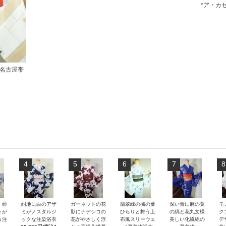
*ア・カ
名古屋帯
4
5
6
7
8
）藍
紺地に白のアザ
ガーネットの花
翡翠緑の楓の葉
深い青に麻の葉
モ
々が
ミがノスタルジ
影にナデシコの
ひらりと舞う上
の縞と花丸文様
ク
う注
ックな注染浴衣
花がやさしく浮
布風スリーウェ
美しい化繊絽の
デ