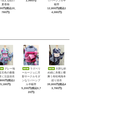
い洗える絽の
2,980円)
リバーシブル半
夏着物
幅帯
800円(税込10,
12,800円(税込1
780円)
4,080円)
グレー地
ラズベリ
大胆な斜
宝石色の薔薇
ールージュに月
め縞に糸菊と蝶
咲く注染浴衣
影サークルモダ
舞う有松鳴海本
,800円(税込1
ンなリバーシブ
絞り浴衣
5,180円)
ル半幅帯
39,800円(税込4
5,200円(税込5,7
3,780円)
20円)