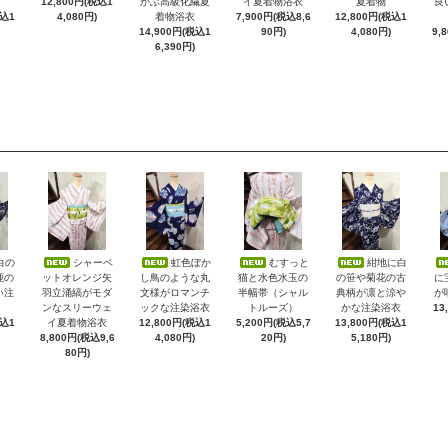
12,800円(税込1
かぶ高級化繊夏
イ夏着物浴衣
夏着物
良
税込1
4,080円)
着物浴衣
7,900円(税込8,6
12,800円(税込1
14,900円(税込1
90円)
4,080円)
9,
6,390円)
白の
シャーベ
虹色ぼか
むすっと
紺地に白
鹿の
ットオレンジ矢
し鳥のような丸
猫と水色水玉の
の笹や菊花の古
に
い注
羽立涌縞がモダ
文様がロマンチ
半幅帯（シャル
典柄が凛と涼や
が
ンなスリーウェ
ックな注染浴衣
トルーズ）
かな注染浴衣
13
税込1
イ夏着物浴衣
12,800円(税込1
5,200円(税込5,7
13,800円(税込1
8,800円(税込9,6
4,080円)
20円)
5,180円)
80円)