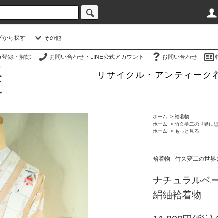
プから探す
その他
ガ登録・解除
お問い合わせ・LINE公式アカウント
お問い合わせ
リサイクル・アンティーク
ホーム
>
袷着物
ホーム
>
竹久夢二の世界に
ホーム
>
もっと見る
袷着物
竹久夢二の世界
ナチュラルベ
絹紬袷着物