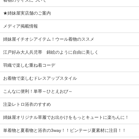
着物のサイズについて
★姉妹屋実店舗のご案内
メディア掲載情報
姉妹屋イチオシアイテム！ウール着物のススメ
江戸好み大人兵児帯 錦絵のように自由に美しく
羽織で楽しむ重ね着コーデ
お着物で楽しむドレスアップスタイル
こんなに便利！単帯～ひとえおび～
注染レトロ浴衣のすすめ
姉妹屋オリジナル草履でお出かけをもっとキュートに楽ちんに！
単着物と夏着物と浴衣の3way！！ビンテージ夏素材に注目！！