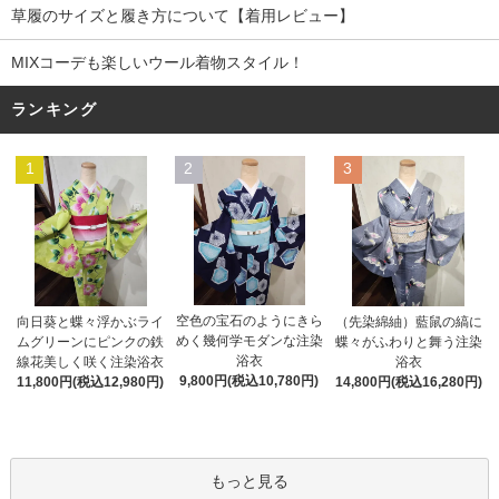
草履のサイズと履き方について【着用レビュー】
MIXコーデも楽しいウール着物スタイル！
ランキング
1
2
3
空色の宝石のようにきら
向日葵と蝶々浮かぶライ
（先染綿紬）藍鼠の縞に
めく幾何学モダンな注染
ムグリーンにピンクの鉄
蝶々がふわりと舞う注染
浴衣
線花美しく咲く注染浴衣
浴衣
9,800円(税込10,780円)
11,800円(税込12,980円)
14,800円(税込16,280円)
もっと見る