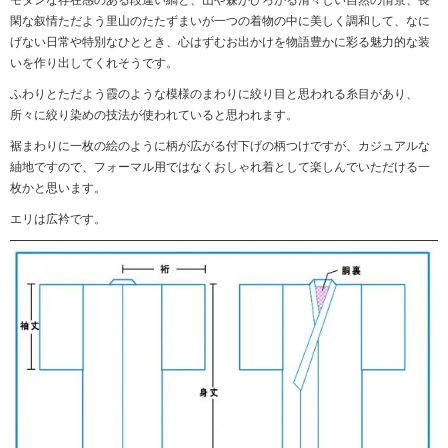
モダンな存在感のある段違い縞と、山や森がひろがる清々しい自然の情景、長
閑な叙情ただよう里山のたたずまいが一つの着物の中に美しく調和して、なに
げない日常や特別なひととき、心はずむお出かけを物語豊かに彩る魅力的な装
いを作り出してくれそうです。
ふわりとただよう霞のような模様のまわりに絞り目と思われる糸目があり、
所々に絞り染めの技法が使われていると思われます。
裾まわりに一枚の絵のように柄が広がる付下げの柄つけですが、カジュアルな
紬地ですので、フォーマル用ではなくおしゃれ着として楽しんでいただける一
枚かと思います。
エリは広衿です。