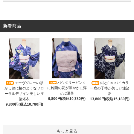
新着商品
パウダリーピンク
モーヴグレーのぼ
紺と白のバイカラ
に鈴蘭の花が涼やかに浮
かし縞に椿のようなフロ
ー鹿の子椿が美しい注染
かぶ夏帯
ーラルデザイン美しい注
浴
9,800円(税込10,780円)
染浴衣
13,800円(税込15,180円)
9,800円(税込10,780円)
もっと見る