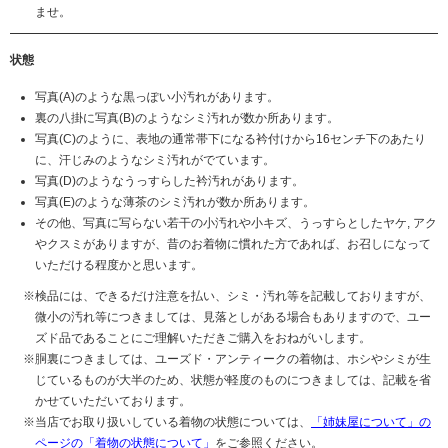
ませ。
状態
写真(A)のような黒っぽい小汚れがあります。
裏の八掛に写真(B)のようなシミ汚れが数か所あります。
写真(C)のように、表地の通常帯下になる衿付けから16センチ下のあたり
に、汗じみのようなシミ汚れがでています。
写真(D)のようなうっすらした衿汚れがあります。
写真(E)のような薄茶のシミ汚れが数か所あります。
その他、写真に写らない若干の小汚れや小キズ、うっすらとしたヤケ, アク
やクスミがありますが、昔のお着物に慣れた方であれば、お召しになって
いただける程度かと思います。
検品には、できるだけ注意を払い、シミ・汚れ等を記載しておりますが、
微小の汚れ等につきましては、見落としがある場合もありますので、ユー
ズド品であることにご理解いただきご購入をおねがいします。
胴裏につきましては、ユーズド・アンティークの着物は、ホシやシミが生
じているものが大半のため、状態が軽度のものにつきましては、記載を省
かせていただいております。
当店でお取り扱いしている着物の状態については、
「姉妹屋について」の
ページの「着物の状態について」
をご参照ください。