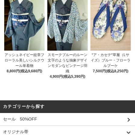
アッシュネイビー紋章フ
スモークブルーのルーン
*ア・カセテ*草履（Lサ
ローラル美しいシルクウ
文字のような抽象デザイ
イズ）ブルー・フローラ
ール単着物
ンモダンなビンテージ羽
ルブーケ
8,800円(税込9,680円)
織
7,500円(税込8,250円)
4,900円(税込5,390円)
カテゴリーから探す
セール 50%OFF
オリジナル帯