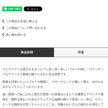
この商品を友達に教える
この商品について問い合わせる
買い物を続ける
商品説明
写真
ラピスラズリを思わせるネイビーに近い深く美しいブルーの地に、ロマンチッ
クなアラベスク模様が織りだされた名古屋帯です。
静謐な詩情ただようブルーの階調に、スモークピンクが優しく映え、ほのかな
甘さをプラスしてくれています。
遠い異国へのあこがれと悠久の歴史への浪漫をかきたてる優美なアラベスク模
様を、素朴な味わいのあるナチュラルな紬調の織りで表現した一本は、ロマン
チックな物語を日常にさらりととりこみ、洗練された大人の遊び心を演出して