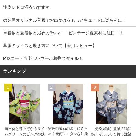
注染レトロ浴衣のすすめ
姉妹屋オリジナル草履でお出かけをもっとキュートに楽ちんに！
単着物と夏着物と浴衣の3way！！ビンテージ夏素材に注目！！
草履のサイズと履き方について【着用レビュー】
MIXコーデも楽しいウール着物スタイル！
ランキング
1
2
3
空色の宝石のようにきら
向日葵と蝶々浮かぶライ
（先染綿紬）藍鼠の縞に
めく幾何学モダンな注染
ムグリーンにピンクの鉄
蝶々がふわりと舞う注染