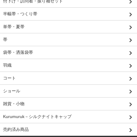
付下げ・訪問着・振り袖セット
半幅帯・つくり帯
単帯・夏帯
帯
袋帯・洒落袋帯
羽織
コート
ショール
雑貨・小物
Kurumuruk－シルクナイトキャップ
売約済み商品