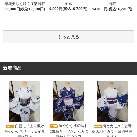
浴衣
線花美しく咲く注染浴衣
浴衣
9,800円(税込10,780円)
11,800円(税込12,980円)
14,800円(税込16,280円)
もっと見る
新着商品
涼やかな水の流れ
白藍にそよぐ楓が
海とカモメ白と青
に虹色リーフがふわりと
涼やかなスリーウェイ夏
藍のバイカラー絵羽柄注
浮かぶ注染浴衣