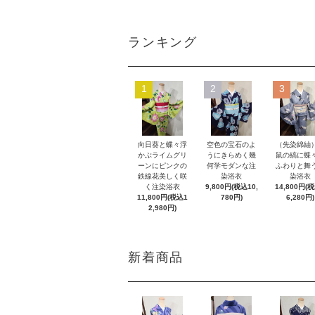
ランキング
1
2
3
向日葵と蝶々浮
空色の宝石のよ
（先染綿紬
かぶライムグリ
うにきらめく幾
鼠の縞に蝶
ーンにピンクの
何学モダンな注
ふわりと舞
鉄線花美しく咲
染浴衣
染浴衣
く注染浴衣
9,800円(税込10,
14,800円(
11,800円(税込1
780円)
6,280円)
2,980円)
新着商品