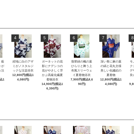
4
5
6
7
8
）藍
紺地に白のアザ
ガーネットの花
翡翠緑の楓の葉
深い青に麻の葉
モ
々が
ミがノスタルジ
影にナデシコの
ひらりと舞う上
の縞と花丸文様
ク
う注
ックな注染浴衣
花がやさしく浮
布風スリーウェ
美しい化繊絽の
デ
12,800円(税込1
かぶ高級化繊夏
イ夏着物浴衣
夏着物
良
税込1
4,080円)
着物浴衣
7,900円(税込8,6
12,800円(税込1
14,900円(税込1
90円)
4,080円)
9,
6,390円)