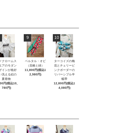
9
10
ノクロームス
ベルタル・オビ
ターコイズの梅
エアのモダン
（花椿と緑）
花とチェリーピ
ザインが格好
11,800円(税込1
ンクボーダーの
い洗える絽の
2,980円)
リバーシブル半
夏着物
幅帯
800円(税込10,
12,800円(税込1
780円)
4,080円)