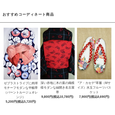
おすすめコーディネート商品
深い赤地に木の葉の織模
*ア・カセテ*草履（Mサ
ゼブラストライプに肉球
様モダンな紬開き名古屋
イズ）水玉フルーツバス
モチーフモダンな半幅帯
帯
ケット
（バーントルージュオレ
9,800円(税込10,780円)
7,900円(税込8,690円)
ンジ）
5,200円(税込5,720円)