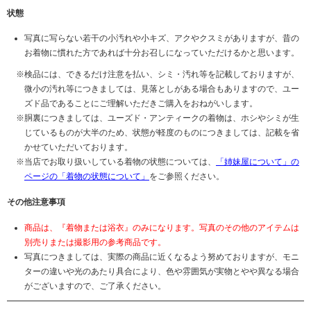
状態
写真に写らない若干の小汚れや小キズ、アクやクスミがありますが、昔の
お着物に慣れた方であれば十分お召しになっていただけるかと思います。
検品には、できるだけ注意を払い、シミ・汚れ等を記載しておりますが、
微小の汚れ等につきましては、見落としがある場合もありますので、ユー
ズド品であることにご理解いただきご購入をおねがいします。
胴裏につきましては、ユーズド・アンティークの着物は、ホシやシミが生
じているものが大半のため、状態が軽度のものにつきましては、記載を省
かせていただいております。
当店でお取り扱いしている着物の状態については、
「姉妹屋について」の
ページの「着物の状態について」
をご参照ください。
その他注意事項
商品は、『着物または浴衣』のみになります。写真のその他のアイテムは
別売りまたは撮影用の参考商品です。
写真につきましては、実際の商品に近くなるよう努めておりますが、モニ
ターの違いや光のあたり具合により、色や雰囲気が実物とやや異なる場合
がございますので、ご了承ください。