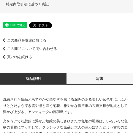
特定商取引法に基づく表記
この商品を友達に教える
この商品について問い合わせる
買い物を続ける
商品説明
写真
洗練された気品とあでやかな華やぎを感じる深みのある美しい紫色地に、ふわ
りとただよう浮き雲や凛と咲く菊花、雅やかな御所車の古典文様が地紋として
浮かび上がる、アンティークの長羽織です。
光をうけて幻想的に浮かぶ地紋の美しさひきたつ無地の羽織は、いろいろな色
柄の着物にマッチして、クラシックな気品と大人の色っぽさただよう古典の美