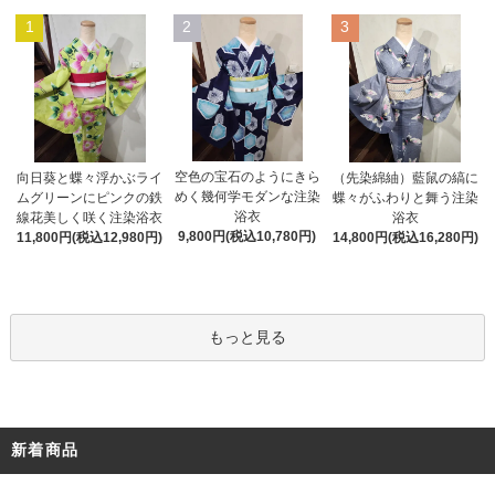
1
2
3
空色の宝石のようにきら
向日葵と蝶々浮かぶライ
（先染綿紬）藍鼠の縞に
めく幾何学モダンな注染
ムグリーンにピンクの鉄
蝶々がふわりと舞う注染
浴衣
線花美しく咲く注染浴衣
浴衣
9,800円(税込10,780円)
11,800円(税込12,980円)
14,800円(税込16,280円)
もっと見る
新着商品