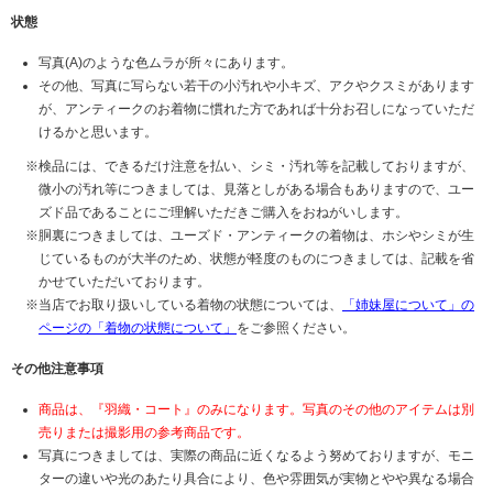
状態
写真(A)のような色ムラが所々にあります。
その他、写真に写らない若干の小汚れや小キズ、アクやクスミがあります
が、アンティークのお着物に慣れた方であれば十分お召しになっていただ
けるかと思います。
検品には、できるだけ注意を払い、シミ・汚れ等を記載しておりますが、
微小の汚れ等につきましては、見落としがある場合もありますので、ユー
ズド品であることにご理解いただきご購入をおねがいします。
胴裏につきましては、ユーズド・アンティークの着物は、ホシやシミが生
じているものが大半のため、状態が軽度のものにつきましては、記載を省
かせていただいております。
当店でお取り扱いしている着物の状態については、
「姉妹屋について」の
ページの「着物の状態について」
をご参照ください。
その他注意事項
商品は、『羽織・コート』のみになります。写真のその他のアイテムは別
売りまたは撮影用の参考商品です。
写真につきましては、実際の商品に近くなるよう努めておりますが、モニ
ターの違いや光のあたり具合により、色や雰囲気が実物とやや異なる場合