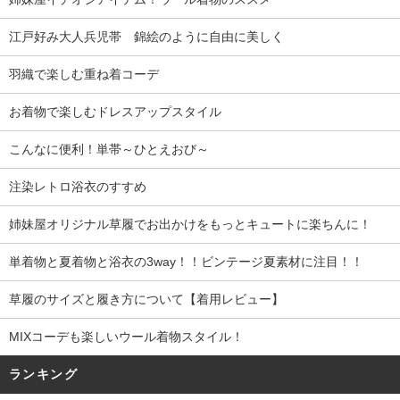
江戸好み大人兵児帯 錦絵のように自由に美しく
羽織で楽しむ重ね着コーデ
お着物で楽しむドレスアップスタイル
こんなに便利！単帯～ひとえおび～
注染レトロ浴衣のすすめ
姉妹屋オリジナル草履でお出かけをもっとキュートに楽ちんに！
単着物と夏着物と浴衣の3way！！ビンテージ夏素材に注目！！
草履のサイズと履き方について【着用レビュー】
MIXコーデも楽しいウール着物スタイル！
ランキング