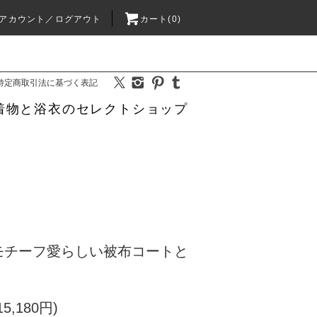
アカウント／ログアウト
カート(0)
特定商取引法に基づく表記
着物と浴衣のセレクトショップ
モチーフ愛らしい被布コートと
5,180円)