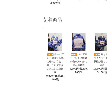
2,980円)
新着商品
モーヴグ
パウダリ
紺と
レーのぼかし縞
ーピンクに鈴蘭
バイカラー
に椿のようなフ
の花が涼やかに
子椿が美し
ローラルデザイ
浮かぶ夏帯
染浴
ン美しい注染浴
9,800円(税込10,
13,800円(
衣
780円)
5,180円)
9,800円(税込10,
780円)