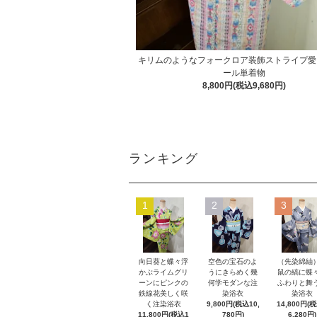
キリムのようなフォークロア装飾ストライプ愛
ール単着物
8,800円(税込9,680円)
ランキング
1
2
3
向日葵と蝶々浮
空色の宝石のよ
（先染綿紬
かぶライムグリ
うにきらめく幾
鼠の縞に蝶
ーンにピンクの
何学モダンな注
ふわりと舞
鉄線花美しく咲
染浴衣
染浴衣
く注染浴衣
9,800円(税込10,
14,800円(
11,800円(税込1
780円)
6,280円)