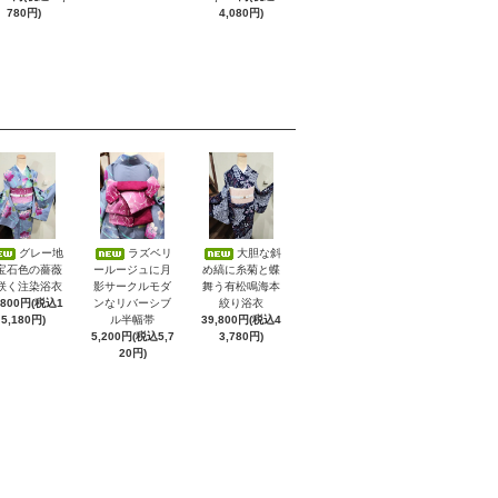
780円)
4,080円)
グレー地
ラズベリ
大胆な斜
宝石色の薔薇
ールージュに月
め縞に糸菊と蝶
咲く注染浴衣
影サークルモダ
舞う有松鳴海本
,800円(税込1
ンなリバーシブ
絞り浴衣
5,180円)
ル半幅帯
39,800円(税込4
5,200円(税込5,7
3,780円)
20円)