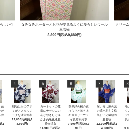
らしいウ
なみなみボーダーとお花が夢見るように愛らしいウール
クリー
単着物
8,800円(税込9,680円)
4
5
6
7
8
）藍
紺地に白のアザ
ガーネットの花
翡翠緑の楓の葉
深い青に麻の葉
モ
々が
ミがノスタルジ
影にナデシコの
ひらりと舞う上
の縞と花丸文様
ク
う注
ックな注染浴衣
花がやさしく浮
布風スリーウェ
美しい化繊絽の
デ
12,800円(税込1
かぶ高級化繊夏
イ夏着物浴衣
夏着物
良
税込1
4,080円)
着物浴衣
7,900円(税込8,6
12,800円(税込1
14,900円(税込1
90円)
4,080円)
9,