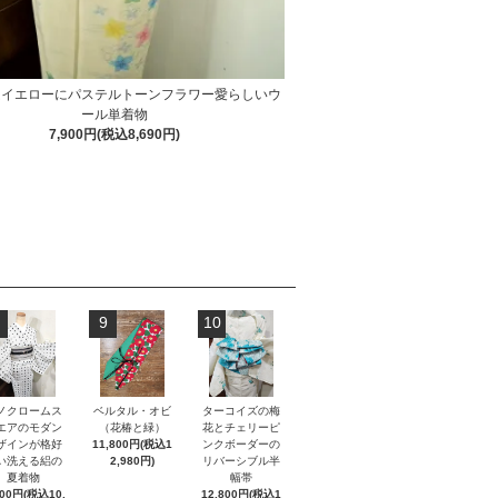
ムイエローにパステルトーンフラワー愛らしいウ
ール単着物
7,900円(税込8,690円)
9
10
ノクロームス
ベルタル・オビ
ターコイズの梅
エアのモダン
（花椿と緑）
花とチェリーピ
ザインが格好
11,800円(税込1
ンクボーダーの
い洗える絽の
2,980円)
リバーシブル半
夏着物
幅帯
800円(税込10,
12,800円(税込1