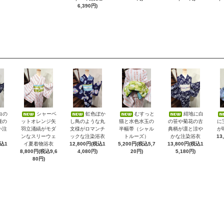
6,390円)
白の
シャーベ
虹色ぼか
むすっと
紺地に白
鹿の
ットオレンジ矢
し鳥のような丸
猫と水色水玉の
の笹や菊花の古
に
い注
羽立涌縞がモダ
文様がロマンチ
半幅帯（シャル
典柄が凛と涼や
が
ンなスリーウェ
ックな注染浴衣
トルーズ）
かな注染浴衣
13
税込1
イ夏着物浴衣
12,800円(税込1
5,200円(税込5,7
13,800円(税込1
8,800円(税込9,6
4,080円)
20円)
5,180円)
80円)