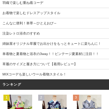
羽織で楽しむ重ね着コーデ
お着物で楽しむドレスアップスタイル
こんなに便利！単帯～ひとえおび～
注染レトロ浴衣のすすめ
姉妹屋オリジナル草履でお出かけをもっとキュートに楽ちんに！
単着物と夏着物と浴衣の3way！！ビンテージ夏素材に注目！！
草履のサイズと履き方について【着用レビュー】
MIXコーデも楽しいウール着物スタイル！
ランキング
1
2
3