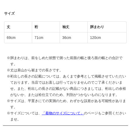
サイズ
丈
裄
袖丈
胴まわり
69cm
71cm
36cm
120cm
胴まわりは、前をしめた状態で測った前面の幅と後ろ面の幅との合計で
す。
丈は肩山から裾までの長さです。
裄出しの長さの記載については、あくまで参考として掲載させていただい
ております。当店ではお直しは行っておりませんのでご了承くださいま
せ。また、裄出しの長さの記載がない商品につきましては、裄出しの余裕
がないか、または袷仕立てのため、判別がつかないものになります。
サイズは、平置きにての実測のため、わずかな誤差がある可能性がありま
す。
サイズについては、
「着物のサイズについて」
のページもご参照ください
ませ。