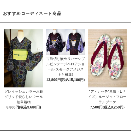
おすすめコーディネート商品
古裂切り嵌めリバーシブ
ルビンテージベロアショ
ール(スモークアメジス
トと楓葉)
13,800円(税込15,180円)
グレイッシュカラーお花
*ア・カセテ*草履（Lサ
グリッド愛らしいウール
イズ）ルージュ・フロー
紬単着物
ラルブーケ
8,800円(税込9,680円)
7,500円(税込8,250円)