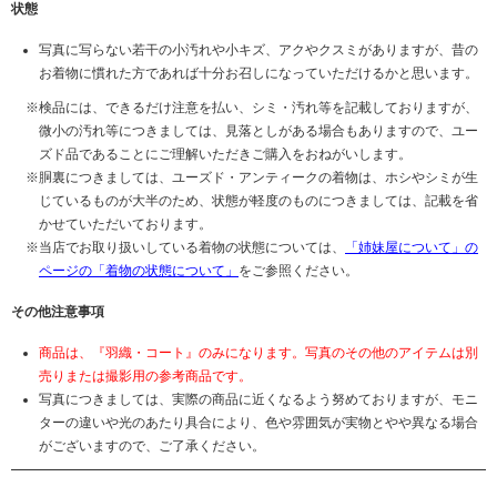
状態
写真に写らない若干の小汚れや小キズ、アクやクスミがありますが、昔の
お着物に慣れた方であれば十分お召しになっていただけるかと思います。
検品には、できるだけ注意を払い、シミ・汚れ等を記載しておりますが、
微小の汚れ等につきましては、見落としがある場合もありますので、ユー
ズド品であることにご理解いただきご購入をおねがいします。
胴裏につきましては、ユーズド・アンティークの着物は、ホシやシミが生
じているものが大半のため、状態が軽度のものにつきましては、記載を省
かせていただいております。
当店でお取り扱いしている着物の状態については、
「姉妹屋について」の
ページの「着物の状態について」
をご参照ください。
その他注意事項
商品は、『羽織・コート』のみになります。写真のその他のアイテムは別
売りまたは撮影用の参考商品です。
写真につきましては、実際の商品に近くなるよう努めておりますが、モニ
ターの違いや光のあたり具合により、色や雰囲気が実物とやや異なる場合
がございますので、ご了承ください。