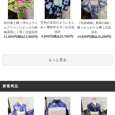
空色の宝石のようにきら
向日葵と蝶々浮かぶライ
（先染綿紬）藍鼠の縞に
めく幾何学モダンな注染
ムグリーンにピンクの鉄
蝶々がふわりと舞う注染
浴衣
線花美しく咲く注染浴衣
浴衣
9,800円(税込10,780円)
11,800円(税込12,980円)
14,800円(税込16,280円)
もっと見る
新着商品