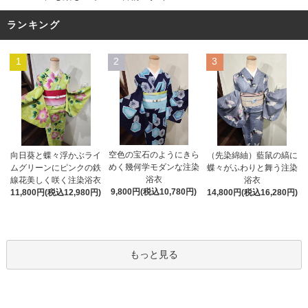
ランキング
1
2
3
空色の宝石のようにきら
向日葵と蝶々浮かぶライ
（先染綿紬）藍鼠の縞に
めく幾何学モダンな注染
ムグリーンにピンクの鉄
蝶々がふわりと舞う注染
浴衣
線花美しく咲く注染浴衣
浴衣
9,800円(税込10,780円)
11,800円(税込12,980円)
14,800円(税込16,280円)
もっと見る