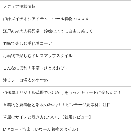
メディア掲載情報
姉妹屋イチオシアイテム！ウール着物のススメ
江戸好み大人兵児帯 錦絵のように自由に美しく
羽織で楽しむ重ね着コーデ
お着物で楽しむドレスアップスタイル
こんなに便利！単帯～ひとえおび～
注染レトロ浴衣のすすめ
姉妹屋オリジナル草履でお出かけをもっとキュートに楽ちんに！
単着物と夏着物と浴衣の3way！！ビンテージ夏素材に注目！！
草履のサイズと履き方について【着用レビュー】
MIXコーデも楽しいウール着物スタイル！