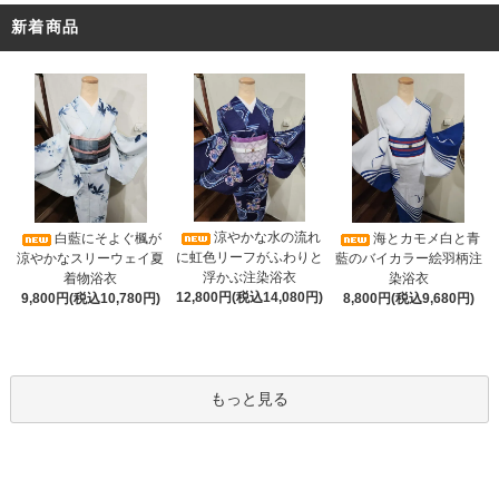
新着商品
涼やかな水の流れ
白藍にそよぐ楓が
海とカモメ白と青
に虹色リーフがふわりと
涼やかなスリーウェイ夏
藍のバイカラー絵羽柄注
浮かぶ注染浴衣
着物浴衣
染浴衣
12,800円(税込14,080円)
9,800円(税込10,780円)
8,800円(税込9,680円)
もっと見る