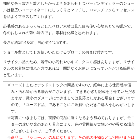
知的な色っぽさと凛としたかっよさをあわせもつバーガンディカラーのショー
ルは幅広いコーディネートにしっくりとマッチし、ロマンチックなエッセンス
を品よくプラスしてくれます。
起毛感のあるふっくらとしたベロア素材は見た目も使い心地もとても暖かで、
冬のおしゃれの強い味方です。素材は化繊と思われます。
長さが約1m４6cm、幅が約44cmです。
ショール留としてもお使いいただけるブローチのおまけ付きです。
リサイクル品のため、若干の小汚れや小キズ、クスミ感はありますが、リサイ
クルのお着物に慣れた方であれば、問題なくお使いになっていただける範囲か
と思います。
ユーズドまたはデッドストックの商品ですので、経年による使用感や傷
み・汚れ等がある場合がございます。 できるかぎり記載をさせていただき
ますが、微小のダメージにつきましては見落としがある場合もございます
ので、「ユーズド品」であることにご理解いただきご購入をおねがいしま
す。
写真につきましては、実際の商品に近くなるよう努めておりますが、モニ
ターの違いや光のあたり具合により、色や雰囲気が実物とやや異なる場合
がございますので、ご了承ください。
商品は、『ショール』のみになります。その他の小物などは別売りまたは