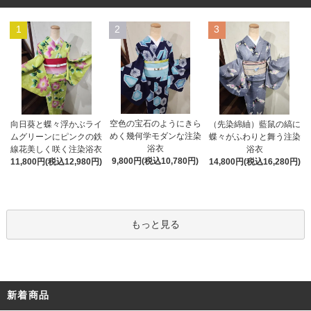
1
2
3
空色の宝石のようにきら
向日葵と蝶々浮かぶライ
（先染綿紬）藍鼠の縞に
めく幾何学モダンな注染
ムグリーンにピンクの鉄
蝶々がふわりと舞う注染
浴衣
線花美しく咲く注染浴衣
浴衣
9,800円(税込10,780円)
11,800円(税込12,980円)
14,800円(税込16,280円)
もっと見る
新着商品