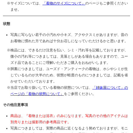
サイズについては、
「着物のサイズについて」
のページもご参照ください
ませ。
状態
写真に写らない若干の小汚れや小キズ、アクやクスミがありますが、昔の
お着物に慣れた方であれば十分お召しになっていただけるかと思います。
検品には、できるだけ注意を払い、シミ・汚れ等を記載しておりますが、
微小の汚れ等につきましては、見落としがある場合もありますので、ユー
ズド品であることにご理解いただきご購入をおねがいします。
胴裏につきましては、ユーズド・アンティークの着物は、ホシやシミが生
じているものが大半のため、状態が軽度のものにつきましては、記載を省
かせていただいております。
当店でお取り扱いしている着物の状態については、
「姉妹屋について」の
ページの「着物の状態について」
をご参照ください。
その他注意事項
商品は、『着物または浴衣』のみになります。写真のその他のアイテムは
別売りまたは撮影用の参考商品です。
写真につきましては、実際の商品に近くなるよう努めておりますが、モニ