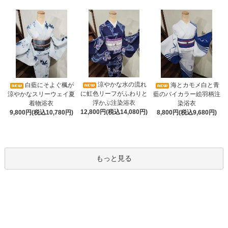
涼やかな水の流れ
白藍にそよぐ楓が
海とカモメ白と青
に虹色リーフがふわりと
涼やかなスリーウェイ夏
藍のバイカラー絵羽柄注
浮かぶ注染浴衣
着物浴衣
染浴衣
12,800円(税込14,080円)
9,800円(税込10,780円)
8,800円(税込9,680円)
もっと見る