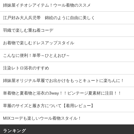
姉妹屋イチオシアイテム！ウール着物のススメ
江戸好み大人兵児帯 錦絵のように自由に美しく
羽織で楽しむ重ね着コーデ
お着物で楽しむドレスアップスタイル
こんなに便利！単帯～ひとえおび～
注染レトロ浴衣のすすめ
姉妹屋オリジナル草履でお出かけをもっとキュートに楽ちんに！
単着物と夏着物と浴衣の3way！！ビンテージ夏素材に注目！！
草履のサイズと履き方について【着用レビュー】
MIXコーデも楽しいウール着物スタイル！
ランキング