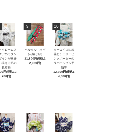
9
10
ノクロームス
ベルタル・オビ
ターコイズの梅
エアのモダン
（花椿と緑）
花とチェリーピ
ザインが格好
11,800円(税込1
ンクボーダーの
い洗える絽の
2,980円)
リバーシブル半
夏着物
幅帯
800円(税込10,
12,800円(税込1
780円)
4,080円)