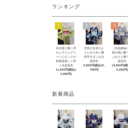
ランキング
1
2
3
向日葵と蝶々浮
空色の宝石のよ
（先染綿紬
かぶライムグリ
うにきらめく幾
鼠の縞に蝶
ーンにピンクの
何学モダンな注
ふわりと舞
鉄線花美しく咲
染浴衣
染浴衣
く注染浴衣
9,800円(税込10,
14,800円(
11,800円(税込1
780円)
6,280円)
2,980円)
新着商品