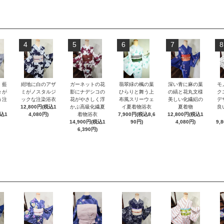
4
5
6
7
8
）藍
紺地に白のアザ
ガーネットの花
翡翠緑の楓の葉
深い青に麻の葉
モ
々が
ミがノスタルジ
影にナデシコの
ひらりと舞う上
の縞と花丸文様
ク
う注
ックな注染浴衣
花がやさしく浮
布風スリーウェ
美しい化繊絽の
デ
12,800円(税込1
かぶ高級化繊夏
イ夏着物浴衣
夏着物
良
税込1
4,080円)
着物浴衣
7,900円(税込8,6
12,800円(税込1
14,900円(税込1
90円)
4,080円)
9,
6,390円)