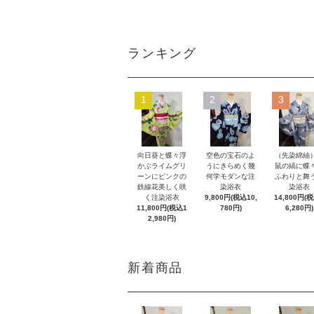
ランキング
1
2
3
向日葵と蝶々浮
空色の宝石のよ
（先染綿紬
かぶライムグリ
うにきらめく幾
鼠の縞に蝶
ーンにピンクの
何学モダンな注
ふわりと舞
鉄線花美しく咲
染浴衣
染浴衣
く注染浴衣
9,800円(税込10,
14,800円(
11,800円(税込1
780円)
6,280円)
2,980円)
新着商品