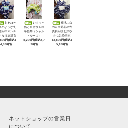
虹色ぼか
むすっと
紺地に白
鳥のような丸
猫と水色水玉の
の笹や菊花の古
様がロマンチ
半幅帯（シャル
典柄が凛と涼や
クな注染浴衣
トルーズ）
かな注染浴衣
,800円(税込1
5,200円(税込5,7
13,800円(税込1
4,080円)
20円)
5,180円)
ネットショップの営業日
について