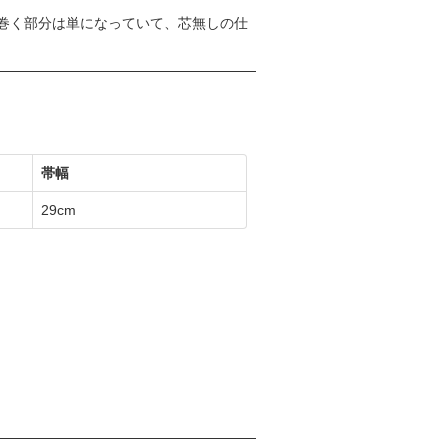
巻く部分は単になっていて、芯無しの仕
帯幅
29cm