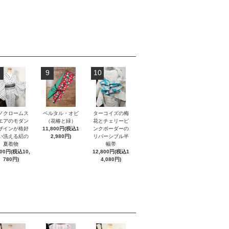
9
10
ノクロームス
ベルタル・オビ
ターコイズの梅
エアのモダン
（花椿と緑）
花とチェリーピ
ザインが格好
11,800円(税込1
ンクボーダーの
い洗える絽の
2,980円)
リバーシブル半
夏着物
幅帯
800円(税込10,
12,800円(税込1
780円)
4,080円)