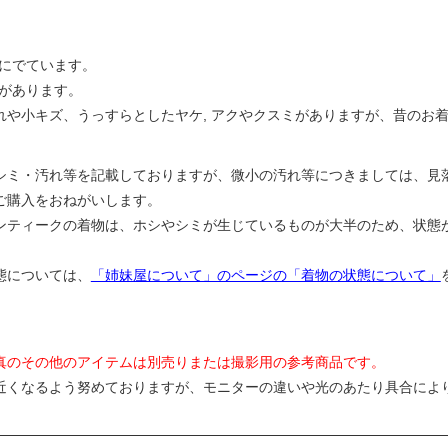
所にでています。
ワがあります。
れや小キズ、うっすらとしたヤケ, アクやクスミがありますが、昔のお
シミ・汚れ等を記載しておりますが、微小の汚れ等につきましては、見
ご購入をおねがいします。
ンティークの着物は、ホシやシミが生じているものが大半のため、状態
態については、
「姉妹屋について」のページの「着物の状態について」
真のその他のアイテムは別売りまたは撮影用の参考商品です。
近くなるよう努めておりますが、モニターの違いや光のあたり具合によ
。