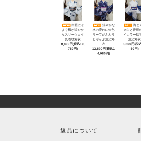
白藍にそ
涼やかな
海と
よぐ楓が涼やか
水の流れに虹色
メ白と青藍
なスリーウェイ
リーフがふわり
イカラー絵
夏着物浴衣
と浮かぶ注染浴
注染浴衣
9,800円(税込10,
衣
8,800円(税込
780円)
12,800円(税込1
80円)
4,080円)
返品について