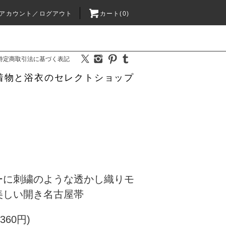
アカウント／ログアウト
カート(0)
特定商取引法に基づく表記
着物と浴衣のセレクトショップ
ーに刺繍のような透かし織りモ
美しい開き名古屋帯
360円)