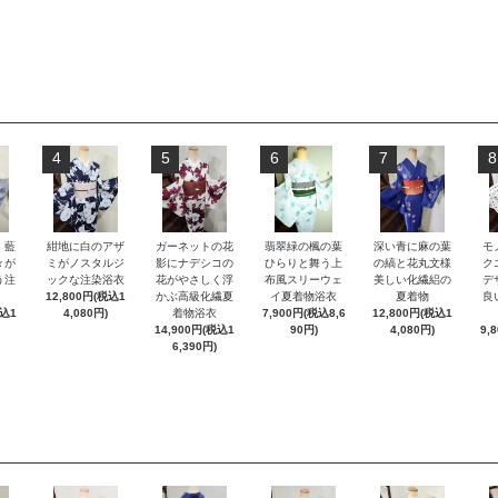
4
5
6
7
8
）藍
紺地に白のアザ
ガーネットの花
翡翠緑の楓の葉
深い青に麻の葉
モ
々が
ミがノスタルジ
影にナデシコの
ひらりと舞う上
の縞と花丸文様
ク
う注
ックな注染浴衣
花がやさしく浮
布風スリーウェ
美しい化繊絽の
デ
12,800円(税込1
かぶ高級化繊夏
イ夏着物浴衣
夏着物
良
税込1
4,080円)
着物浴衣
7,900円(税込8,6
12,800円(税込1
14,900円(税込1
90円)
4,080円)
9,
6,390円)