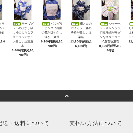
カモ
モーヴグ
パウダリ
紺と白の
シャーベ
のバ
レーのぼかし縞
ーピンクに鈴蘭
バイカラー鹿の
ットオレンジ矢
し
羽柄
に椿のようなフ
の花が涼やかに
子椿が美しい注
羽立涌縞がモダ
文
ローラルデザイ
浮かぶ夏帯
染浴
ンなスリーウェ
ッ
9,6
ン美しい注染浴
9,800円(税込10,
13,800円(税込1
イ夏着物浴衣
12
衣
780円)
5,180円)
8,800円(税込9,6
9,800円(税込10,
80円)
780円)
配送・送料について
支払い方法について