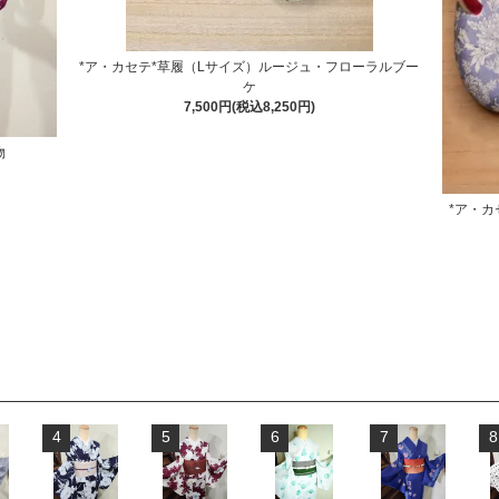
*ア・カセテ*草履（Lサイズ）ルージュ・フローラルブー
ケ
7,500円(税込8,250円)
物
*ア・
4
5
6
7
8