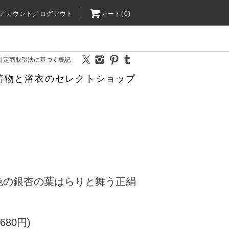
アカウント／ログアウト
カート(0)
特定商取引法に基づく表記
着物と浴衣のセレクトショップ
色の銀杏の葉はらりと舞う正絹
680円)