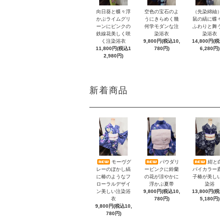
向日葵と蝶々浮
空色の宝石のよ
（先染綿紬
かぶライムグリ
うにきらめく幾
鼠の縞に蝶
ーンにピンクの
何学モダンな注
ふわりと舞
鉄線花美しく咲
染浴衣
染浴衣
く注染浴衣
9,800円(税込10,
14,800円(
11,800円(税込1
780円)
6,280円)
2,980円)
新着商品
モーヴグ
パウダリ
紺と
レーのぼかし縞
ーピンクに鈴蘭
バイカラー
に椿のようなフ
の花が涼やかに
子椿が美し
ローラルデザイ
浮かぶ夏帯
染浴
ン美しい注染浴
9,800円(税込10,
13,800円(
衣
780円)
5,180円)
9,800円(税込10,
780円)