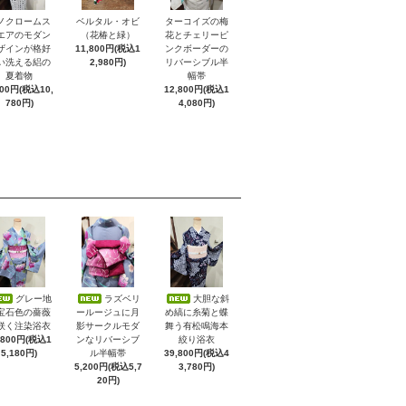
ノクロームス
ベルタル・オビ
ターコイズの梅
エアのモダン
（花椿と緑）
花とチェリーピ
ザインが格好
11,800円(税込1
ンクボーダーの
い洗える絽の
2,980円)
リバーシブル半
夏着物
幅帯
800円(税込10,
12,800円(税込1
780円)
4,080円)
グレー地
ラズベリ
大胆な斜
宝石色の薔薇
ールージュに月
め縞に糸菊と蝶
咲く注染浴衣
影サークルモダ
舞う有松鳴海本
,800円(税込1
ンなリバーシブ
絞り浴衣
5,180円)
ル半幅帯
39,800円(税込4
5,200円(税込5,7
3,780円)
20円)