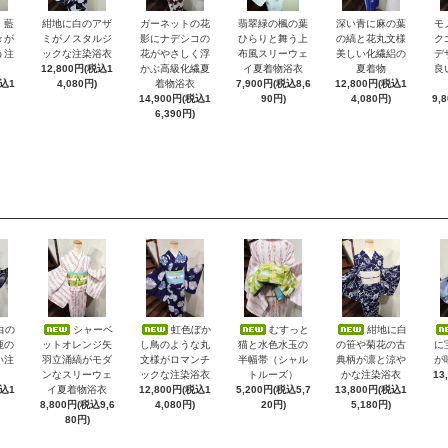
）藍
紺地に白のアザ
ガーネットの花
翡翠緑の楓の葉
深い青に麻の葉
モ
々が
ミがノスタルジ
影にナデシコの
ひらりと舞う上
の縞と花丸文様
ク
う注
ックな注染浴衣
花がやさしく浮
布風スリーウェ
美しい化繊絽の
デ
12,800円(税込1
かぶ高級化繊夏
イ夏着物浴衣
夏着物
良
税込1
4,080円)
着物浴衣
7,900円(税込8,6
12,800円(税込1
14,900円(税込1
90円)
4,080円)
9,
6,390円)
白の
シャーベ
虹色ぼか
むすっと
紺地に白
鹿の
ットオレンジ矢
し鳥のような丸
猫と水色水玉の
の笹や菊花の古
に
い注
羽立涌縞がモダ
文様がロマンチ
半幅帯（シャル
典柄が凛と涼や
が
ンなスリーウェ
ックな注染浴衣
トルーズ）
かな注染浴衣
13
税込1
イ夏着物浴衣
12,800円(税込1
5,200円(税込5,7
13,800円(税込1
8,800円(税込9,6
4,080円)
20円)
5,180円)
80円)