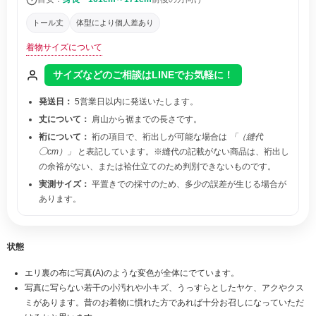
トール丈
体型により個人差あり
着物サイズについて
サイズなどのご相談はLINEでお気軽に！
発送日：
5営業日以内に発送いたします。
丈について：
肩山から裾までの長さです。
裄について：
裄の項目で、裄出しが可能な場合は
「（縫代
◯cm）」
と表記しています。※縫代の記載がない商品は、裄出し
の余裕がない、または袷仕立てのため判別できないものです。
実測サイズ：
平置きでの採寸のため、多少の誤差が生じる場合が
あります。
状態
エリ裏の布に写真(A)のような変色が全体にでています。
写真に写らない若干の小汚れや小キズ、うっすらとしたヤケ、アクやクス
ミがあります。昔のお着物に慣れた方であれば十分お召しになっていただ