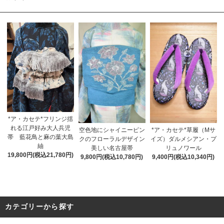
*ア・カセテ*フリンジ揺
れる江戸好み大人兵児
空色地にシャイニーピン
*ア・カセテ*草履（Mサ
帯 藍花鳥と麻の葉大島
クのフローラルデザイン
イズ）ダルメシアン・プ
紬
美しい名古屋帯
リュノワール
19,800円(税込21,780円)
9,800円(税込10,780円)
9,400円(税込10,340円)
カテゴリーから探す