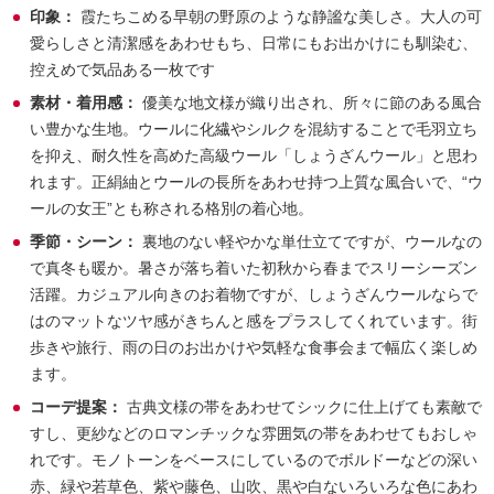
印象：
霞たちこめる早朝の野原のような静謐な美しさ。大人の可
愛らしさと清潔感をあわせもち、日常にもお出かけにも馴染む、
控えめで気品ある一枚です
素材・着用感：
優美な地文様が織り出され、所々に節のある風合
い豊かな生地。ウールに化繊やシルクを混紡することで毛羽立ち
を抑え、耐久性を高めた高級ウール「しょうざんウール」と思わ
れます。正絹紬とウールの長所をあわせ持つ上質な風合いで、“ウ
ールの女王”とも称される格別の着心地。
季節・シーン：
裏地のない軽やかな単仕立てですが、ウールなの
で真冬も暖か。暑さが落ち着いた初秋から春までスリーシーズン
活躍。カジュアル向きのお着物ですが、しょうざんウールならで
はのマットなツヤ感がきちんと感をプラスしてくれています。街
歩きや旅行、雨の日のお出かけや気軽な食事会まで幅広く楽しめ
ます。
コーデ提案：
古典文様の帯をあわせてシックに仕上げても素敵で
すし、更紗などのロマンチックな雰囲気の帯をあわせてもおしゃ
れです。モノトーンをベースにしているのでボルドーなどの深い
赤、緑や若草色、紫や藤色、山吹、黒や白ないろいろな色にあわ