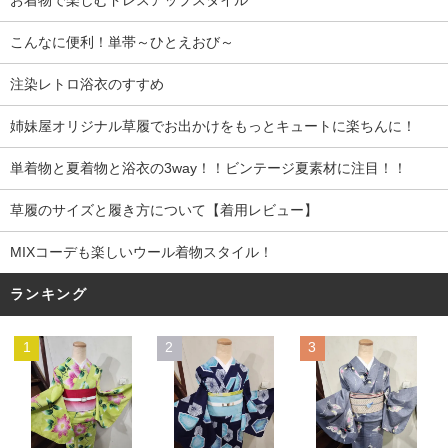
こんなに便利！単帯～ひとえおび～
注染レトロ浴衣のすすめ
姉妹屋オリジナル草履でお出かけをもっとキュートに楽ちんに！
単着物と夏着物と浴衣の3way！！ビンテージ夏素材に注目！！
草履のサイズと履き方について【着用レビュー】
MIXコーデも楽しいウール着物スタイル！
ランキング
1
2
3