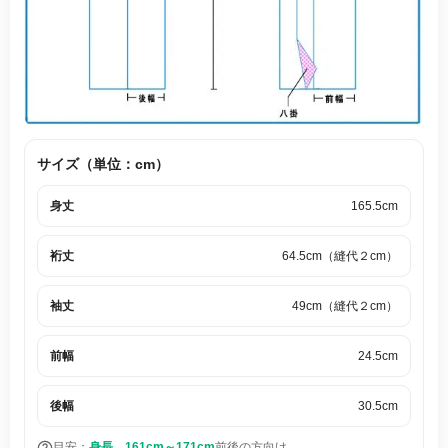
サイズ（単位：cm）
身丈
165.5cm
裄丈
64.5cm（縫代２cm）
袖丈
49cm（縫代２cm）
前幅
24.5cm
後幅
30.5cm
目安：
身長 161cm～171cm
前後の方向け