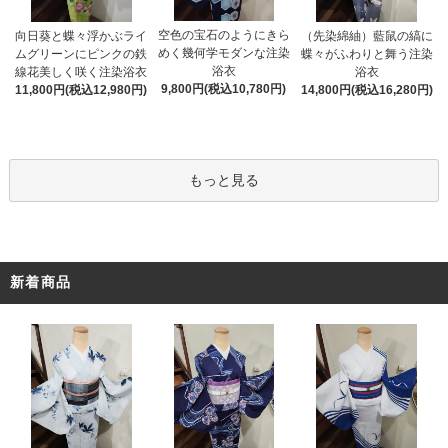
空色の宝石のようにきら
向日葵と蝶々浮かぶライ
（先染綿紬）藍鼠の縞に
めく幾何学モダンな注染
ムグリーンにピンクの鉄
蝶々がふわりと舞う注染
浴衣
線花美しく咲く注染浴衣
浴衣
9,800円(税込10,780円)
11,800円(税込12,980円)
14,800円(税込16,280円)
もっと見る
新着商品