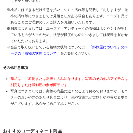
けるかと思います。
検品にはできるだけ注意を払い、シミ・汚れ等を記載しておりますが、微
小の汚れ等につきましては見落としがある場合もあります。ユーズド品で
あることにご理解のうえご購入をお願いいたします。
胴裏につきましては、ユーズド・アンティークの着物はホシやシミが生じ
ているものが大半のため、状態が軽度のものにつきましては記載を省かせ
ていただいております。
当店で取り扱いしている着物の状態については、
「姉妹屋について」のペ
ージの「着物の状態について」
をご参照ください。
その他注意事項
商品は、『着物または浴衣』のみになります。写真のその他のアイテムは
別売りまたは撮影用の参考商品です。
写真につきましては、実際の商品に近くなるよう努めておりますが、モニ
ターの違いや光のあたり具合により、色や雰囲気が実物とやや異なる場合
がございます。あらかじめご了承ください。
おすすめコーディネート商品