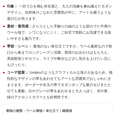
印象：
一目で心を掴む存在感と、大人の洗練を兼ね備えたモダン
デザイン。自然体のこなれた雰囲気の中に、アートを纏うような
遊び心が光ります。
素材・着用感：
ざらりとした手触りの紬のような節のでた中厚の
ウール地で、シワになりにくく、ご自宅で気軽にお洗濯できる扱
いやすさも魅力です。
季節・シーン：
裏地のない単仕立てですが、ウール素材なので秋
口から春までロングシーズン活躍。普段のお出かけはもちろん、
美術館巡りやカフェ、ライブや舞台など少し気分を上げたい日に
もぴったり。
コーデ提案：
Unikkoのようなグラフィカルな強さがあるため、個
性的なデザインの帯をあわせてもアートな雰囲気でおしゃれにき
まります。ボーダーや水玉の帯でモダンポップな魅力をひきたた
せても素敵。白やグレーの帯をあわせると大人っぽく、赤や黄、
緑のアクセントカラーとも好相性です。
着物の種類：ウール着物 / 単仕立て / 織模様