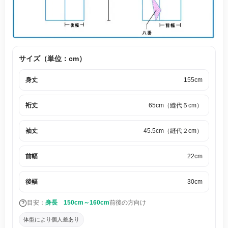
サイズ（単位：cm）
身丈
155cm
裄丈
65cm（縫代５cm）
袖丈
45.5cm（縫代２cm）
前幅
22cm
後幅
30cm
目安：
身長 150cm～160cm
前後の方向け
体型により個人差あり