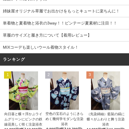
姉妹屋オリジナル草履でお出かけをもっとキュートに楽ちんに！
単着物と夏着物と浴衣の3way！！ビンテージ夏素材に注目！！
草履のサイズと履き方について【着用レビュー】
MIXコーデも楽しいウール着物スタイル！
ランキング
1
2
3
空色の宝石のようにきら
向日葵と蝶々浮かぶライ
（先染綿紬）藍鼠の縞に
めく幾何学モダンな注染
ムグリーンにピンクの鉄
蝶々がふわりと舞う注染
浴衣
線花美しく咲く注染浴衣
浴衣