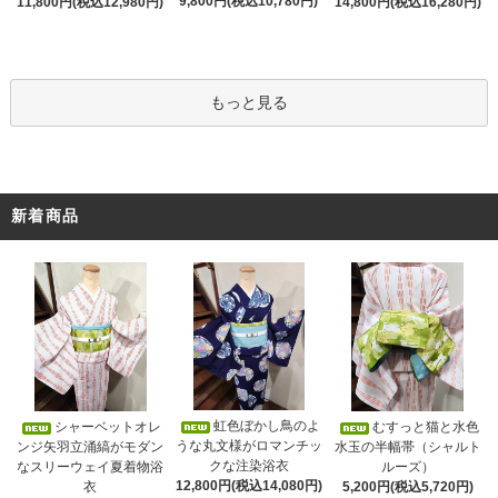
9,800円(税込10,780円)
11,800円(税込12,980円)
14,800円(税込16,280円)
もっと見る
新着商品
虹色ぼかし鳥のよ
シャーベットオレ
むすっと猫と水色
うな丸文様がロマンチッ
ンジ矢羽立涌縞がモダン
水玉の半幅帯（シャルト
クな注染浴衣
なスリーウェイ夏着物浴
ルーズ）
12,800円(税込14,080円)
衣
5,200円(税込5,720円)