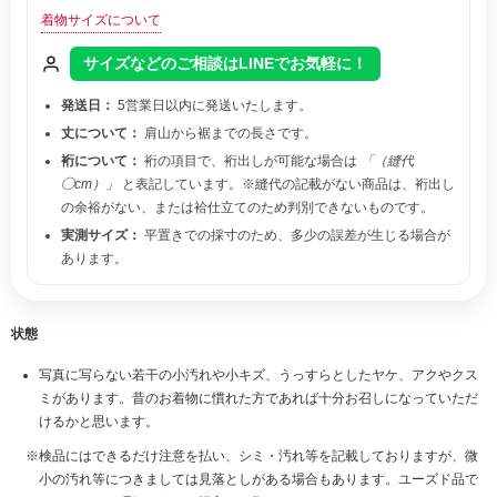
着物サイズについて
サイズなどのご相談はLINEでお気軽に！
発送日：
5営業日以内に発送いたします。
丈について：
肩山から裾までの長さです。
裄について：
裄の項目で、裄出しが可能な場合は
「（縫代
◯cm）」
と表記しています。※縫代の記載がない商品は、裄出し
の余裕がない、または袷仕立てのため判別できないものです。
実測サイズ：
平置きでの採寸のため、多少の誤差が生じる場合が
あります。
状態
写真に写らない若干の小汚れや小キズ、うっすらとしたヤケ、アクやクス
ミがあります。昔のお着物に慣れた方であれば十分お召しになっていただ
けるかと思います。
検品にはできるだけ注意を払い、シミ・汚れ等を記載しておりますが、微
小の汚れ等につきましては見落としがある場合もあります。ユーズド品で