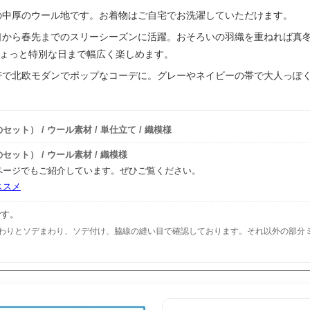
の中厚のウール地です。お着物はご自宅でお洗濯していただけます。
から春先までのスリーシーズンに活躍。おそろいの羽織を重ねれば真
ょっと特別な日まで幅広く楽しめます。
帯で北欧モダンでポップなコーデに。グレーやネイビーの帯で大人っぽ
ト） / ウール素材 / 単仕立て / 織模様
ト） / ウール素材 / 織模様
ページでもご紹介しています。ぜひご覧ください。
ススメ
です。
わりとソデまわり、ソデ付け、脇線の縫い目で確認しております。それ以外の部分