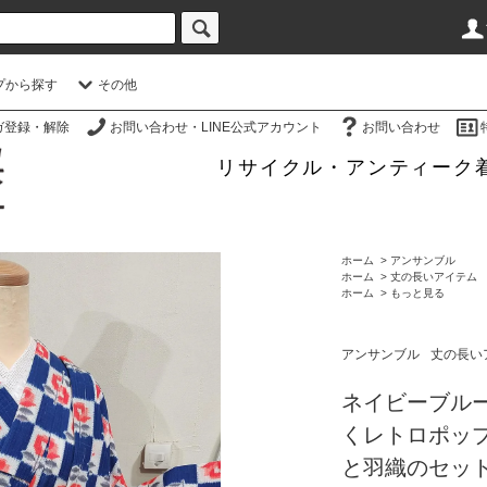
プから探す
その他
ガ登録・解除
お問い合わせ・LINE公式アカウント
お問い合わせ
リサイクル・アンティーク
ホーム
>
アンサンブル
ホーム
>
丈の長いアイテム
ホーム
>
もっと見る
アンサンブル
丈の長い
ネイビーブル
くレトロポッ
と羽織のセッ