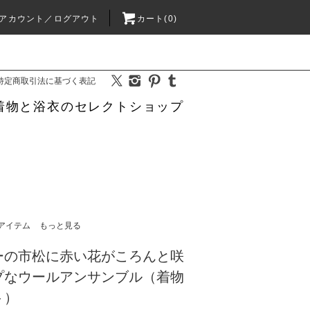
アカウント／ログアウト
カート(0)
特定商取引法に基づく表記
着物と浴衣のセレクトショップ
アイテム
もっと見る
ーの市松に赤い花がころんと咲
プなウールアンサンブル（着物
ト）