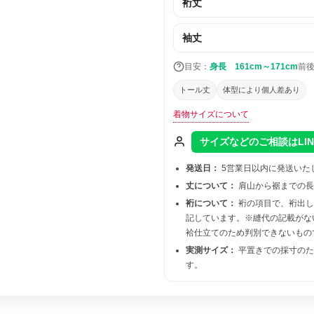
裄丈
袖丈
目安：
身長 161cm～171cm
前
トール丈
体型により個人差あり
着物サイズについて
サイズなどのご相談はLI
発送日：
5営業日以内に発送いた
丈について：
肩山から裾までの長
裄について：
裄の項目で、裄出
記しています。※縫代の記載がな
袷仕立てのため判別できないもの
実測サイズ：
平置きでの採寸のた
す。