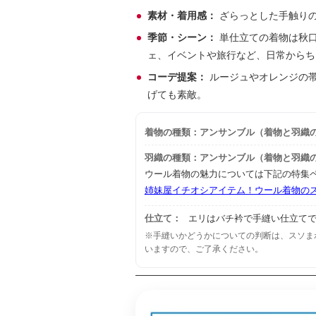
素材・着用感：
ざらっとした手触り
季節・シーン：
単仕立ての着物は秋口
ェ、イベントや旅行など、日常からち
コーデ提案：
ルージュやオレンジの
げても素敵。
着物の種類：アンサンブル（着物と羽織のセッ
羽織の種類：アンサンブル（着物と羽織のセッ
ウール着物の魅力については下記の特集
姉妹屋イチオシアイテム！ウール着物の
仕立て：
エリはバチ衿で手縫い仕立て
※手縫いかどうかについての判断は、スソま
いますので、ご了承ください。