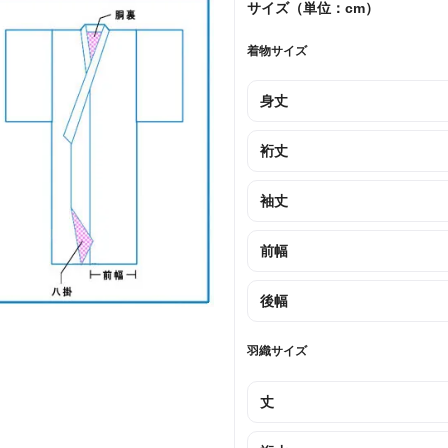
サイズ（単位：cm）
着物サイズ
身丈
裄丈
袖丈
前幅
後幅
羽織サイズ
丈