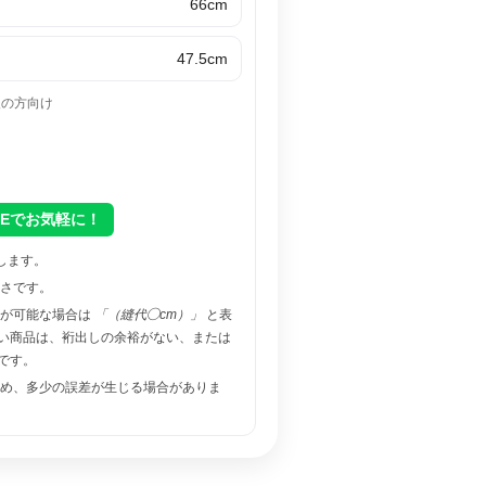
66cm
47.5cm
後の方向け
NEでお気軽に！
します。
さです。
しが可能な場合は
「（縫代◯cm）」
と表
い商品は、裄出しの余裕がない、または
です。
め、多少の誤差が生じる場合がありま