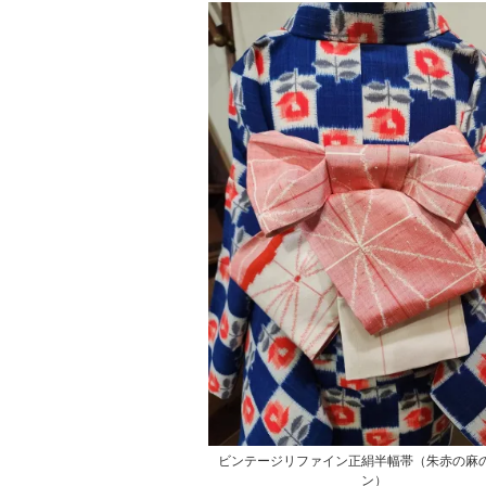
ビンテージリファイン正絹半幅帯（朱赤の麻
ン）