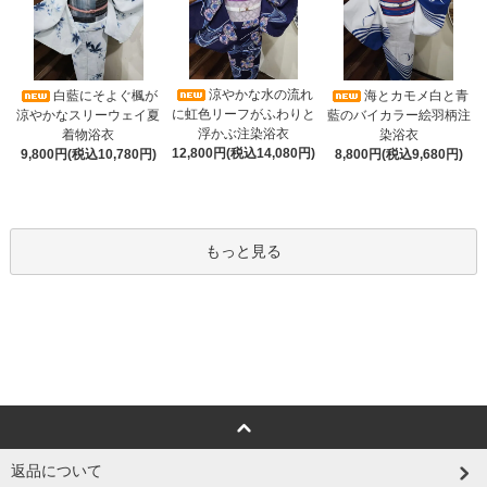
涼やかな水の流れ
白藍にそよぐ楓が
海とカモメ白と青
に虹色リーフがふわりと
涼やかなスリーウェイ夏
藍のバイカラー絵羽柄注
浮かぶ注染浴衣
着物浴衣
染浴衣
12,800円(税込14,080円)
9,800円(税込10,780円)
8,800円(税込9,680円)
もっと見る
返品について