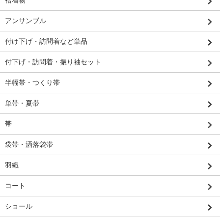
袷着物
アンサンブル
付け下げ・訪問着など単品
付下げ・訪問着・振り袖セット
半幅帯・つくり帯
単帯・夏帯
帯
袋帯・洒落袋帯
羽織
コート
ショール