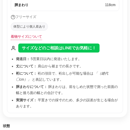
胴まわり
118cm
フリーサイズ
体型により個人差あり
着物サイズについて
サイズなどのご相談はLINEでお気軽に！
発送日：
5営業日以内に発送いたします。
丈について：
肩山から裾までの長さです。
裄について：
裄の項目で、裄出しが可能な場合は
「（縫代
◯cm）」
と表記しています。
胴まわりについて：
胴まわりは、前をしめた状態で測った前面の
幅と後ろ面の幅との合計です。
実測サイズ：
平置きでの採寸のため、多少の誤差が生じる場合が
あります。
状態