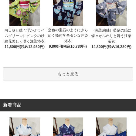
空色の宝石のようにきら
向日葵と蝶々浮かぶライ
（先染綿紬）藍鼠の縞に
めく幾何学モダンな注染
ムグリーンにピンクの鉄
蝶々がふわりと舞う注染
浴衣
線花美しく咲く注染浴衣
浴衣
9,800円(税込10,780円)
11,800円(税込12,980円)
14,800円(税込16,280円)
もっと見る
新着商品