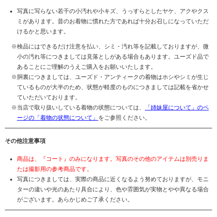
写真に写らない若干の小汚れや小キズ、うっすらとしたヤケ、アクやクス
ミがあります。昔のお着物に慣れた方であれば十分お召しになっていただ
けるかと思います。
検品にはできるだけ注意を払い、シミ・汚れ等を記載しておりますが、微
小の汚れ等につきましては見落としがある場合もあります。ユーズド品で
あることにご理解のうえご購入をお願いいたします。
胴裏につきましては、ユーズド・アンティークの着物はホシやシミが生じ
ているものが大半のため、状態が軽度のものにつきましては記載を省かせ
ていただいております。
当店で取り扱いしている着物の状態については、
「姉妹屋について」のペ
ージの「着物の状態について」
をご参照ください。
その他注意事項
商品は、『コート』のみになります。写真のその他のアイテムは別売りま
たは撮影用の参考商品です。
写真につきましては、実際の商品に近くなるよう努めておりますが、モニ
ターの違いや光のあたり具合により、色や雰囲気が実物とやや異なる場合
がございます。あらかじめご了承ください。