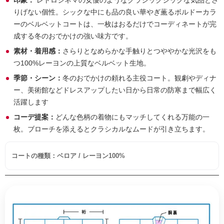
印象：
レトロシネマの女優のようなクラシックシックな気品とさ
りげない個性。シックな中にも品の良い華やぎ薫るボルドーカラ
ーのベルベットコートは、一枚はおるだけでコーディネートが完
成する冬のおでかけの強い味方です。
素材・着用感：
さらりとなめらかな手触りとつややかな光沢をも
つ100%レーヨンの上質なベルベット生地。
季節・シーン：
冬のおでかけの頼れる主役コート。観劇やディナ
ー、美術館などドレスアップしたい日から日常の防寒まで幅広く
活躍します
コーデ提案：
どんな色柄の着物にもマッチしてくれる万能の一
枚。ブローチを添えるとクラシカルなムードが引き立ちます。
コートの種類：ベロア / レーヨン100%