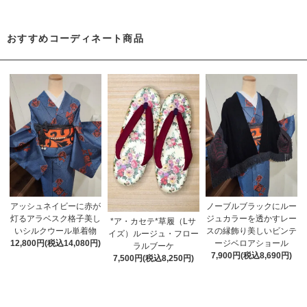
おすすめコーディネート商品
アッシュネイビーに赤が
ノーブルブラックにルー
灯るアラベスク格子美し
ジュカラーを透かすレー
*ア・カセテ*草履（Lサ
いシルクウール単着物
スの縁飾り美しいビンテ
イズ）ルージュ・フロー
12,800円(税込14,080円)
ージベロアショール
ラルブーケ
7,900円(税込8,690円)
7,500円(税込8,250円)