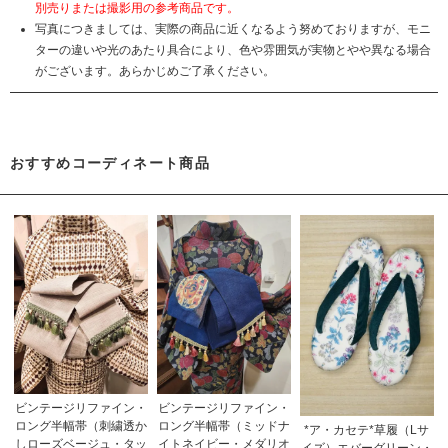
別売りまたは撮影用の参考商品です。
写真につきましては、実際の商品に近くなるよう努めておりますが、モニ
ターの違いや光のあたり具合により、色や雰囲気が実物とやや異なる場合
がございます。あらかじめご了承ください。
おすすめコーディネート商品
ビンテージリファイン・
ビンテージリファイン・
ロング半幅帯（刺繍透か
ロング半幅帯（ミッドナ
*ア・カセテ*草履（Lサ
しローズベージュ・タッ
イトネイビー・メダリオ
イズ）エバーグリーン・