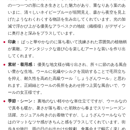
の一つ一つの形に生き生きとした魅力があり、重なりあう葉のあ
いまに、清々しいネイビーブルーが垣間見え、森から夜空を見上
げたようなわくわくする物語を生み出してくれています。光の加
減で浮かび上がる優美なアラベスクの地紋（織模様）がデザイン
に奥行きと深みをプラスしています。
印象：
ぱっと華やかなのに落ち着いて洗練された雰囲気の植物柄
が素敵。ファンタジックな遊び心を楽しむアートな装いを作り出
してくれます。
素材・着用感：
優美な地文様が織り出され、所々に節のある風合
い豊かな生地。ウールに化繊やシルクを混紡することで毛羽立ち
を抑え、耐久性を高めた高級ウール「しょうざんウール」と思わ
れます。正絹紬とウールの長所をあわせ持つ上質な風合いで、ウ
ールの女王様です。
季節・シーン：
裏地のない軽やかな単仕立てですが、ウールなの
で真冬も暖か。暑さが落ち着いた初秋から春までスリーシーズン
活躍。カジュアル向きのお着物ですが、しょうざんウールならで
はのマットなツヤ感がきちんと感をプラスしてくれています。街
歩きや旅行、雨の日のお出かけや観劇、食事会まで幅広く楽しめ