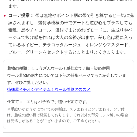
ます。
コーデ提案：
帯は無地やポイント柄の帯で引き算すると一気に洗
練されますし、幾何学模様の帯でアートな遊び心をプラスしても
素敵。黒やチャコール、濃紺でまとめればモードに、生成りやベ
ージュで抜け感を作れば大人の余裕が出ます。差し色は柄に入っ
ているネイビー、テラコッタルージュ、オレンジやマスタード、
ブルー、グリーンをセレクトするとまとまりよくきまります。
着物の種類：しょうざんウール / 単仕立て / 織・染め併用
ウール着物の魅力については下記の特集ページでもご紹介していま
す。ぜひご覧ください。
姉妹屋イチオシアイテム！ウール着物のススメ
仕立て：
エリはバチ衿で手縫い仕立てです。
※手縫いかどうかについての判断は、スソまわりとソデまわり、ソデ付
け、脇線の縫い目で確認しております。それ以外の部分ミシン縫いの場合
は見逃しがあることがございますので、ご了承ください。