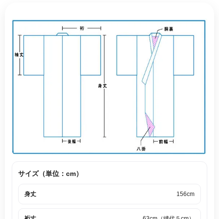
サイズ（単位：cm）
身丈
156cm
裄丈
63cm（縫代５cm）