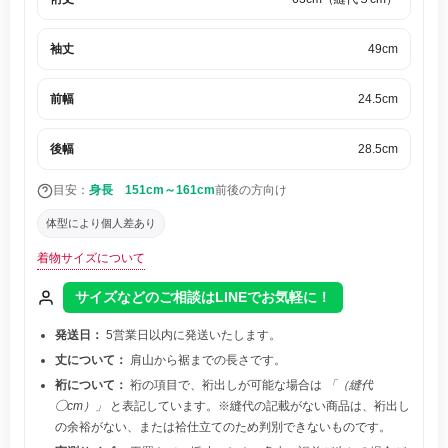
袖丈
49cm
前幅
24.5cm
後幅
28.5cm
目安：
身長 151cm～161cm
前後の方向け
体型により個人差あり
着物サイズについて
サイズなどのご相談はLINEでお気軽に！
発送日：
5営業日以内に発送いたします。
丈について：
肩山から裾までの長さです。
裄について：
裄の項目で、裄出しが可能な場合は
「（縫代
◯cm）」
と表記しています。※縫代の記載がない商品は、裄出し
の余裕がない、または袷仕立てのため判別できないものです。