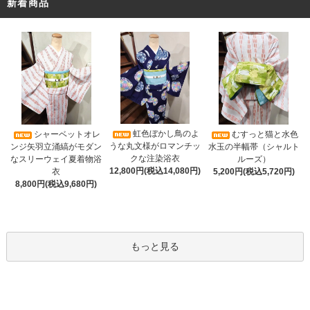
新着商品
虹色ぼかし鳥のよ
シャーベットオレ
むすっと猫と水色
うな丸文様がロマンチッ
ンジ矢羽立涌縞がモダン
水玉の半幅帯（シャルト
クな注染浴衣
なスリーウェイ夏着物浴
ルーズ）
12,800円(税込14,080円)
衣
5,200円(税込5,720円)
8,800円(税込9,680円)
もっと見る