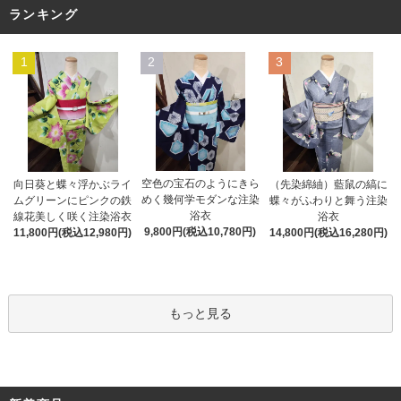
ランキング
1
2
3
空色の宝石のようにきら
向日葵と蝶々浮かぶライ
（先染綿紬）藍鼠の縞に
めく幾何学モダンな注染
ムグリーンにピンクの鉄
蝶々がふわりと舞う注染
浴衣
線花美しく咲く注染浴衣
浴衣
9,800円(税込10,780円)
11,800円(税込12,980円)
14,800円(税込16,280円)
もっと見る