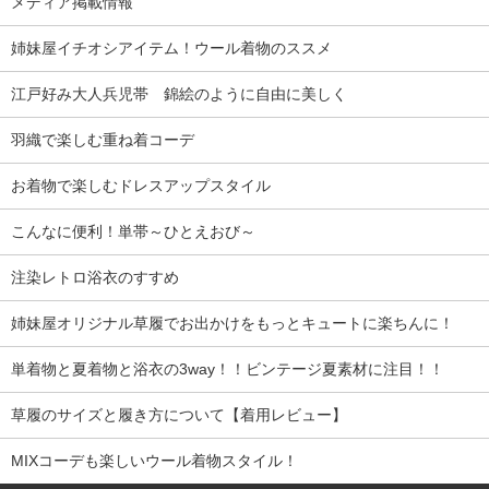
メディア掲載情報
姉妹屋イチオシアイテム！ウール着物のススメ
江戸好み大人兵児帯 錦絵のように自由に美しく
羽織で楽しむ重ね着コーデ
お着物で楽しむドレスアップスタイル
こんなに便利！単帯～ひとえおび～
注染レトロ浴衣のすすめ
姉妹屋オリジナル草履でお出かけをもっとキュートに楽ちんに！
単着物と夏着物と浴衣の3way！！ビンテージ夏素材に注目！！
草履のサイズと履き方について【着用レビュー】
MIXコーデも楽しいウール着物スタイル！