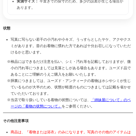
実測サイズ：
平置きでの採寸のため、多少の誤差が生じる場合が
あります。
状態
写真に写らない若干の小汚れや小キズ、うっすらとしたヤケ、アクやクス
ミがあります。昔のお着物に慣れた方であれば十分お召しになっていただ
けるかと思います。
検品にはできるだけ注意を払い、シミ・汚れ等を記載しておりますが、微
小の汚れ等につきましては見落としがある場合もあります。ユーズド品で
あることにご理解のうえご購入をお願いいたします。
胴裏につきましては、ユーズド・アンティークの着物はホシやシミが生じ
ているものが大半のため、状態が軽度のものにつきましては記載を省かせ
ていただいております。
当店で取り扱いしている着物の状態については、
「姉妹屋について」のペ
ージの「着物の状態について」
をご参照ください。
その他注意事項
商品は、『着物または浴衣』のみになります。写真のその他のアイテムは