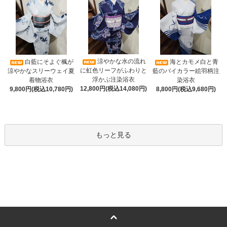
涼やかな水の流れ
白藍にそよぐ楓が
海とカモメ白と青
に虹色リーフがふわりと
涼やかなスリーウェイ夏
藍のバイカラー絵羽柄注
浮かぶ注染浴衣
着物浴衣
染浴衣
12,800円(税込14,080円)
9,800円(税込10,780円)
8,800円(税込9,680円)
もっと見る