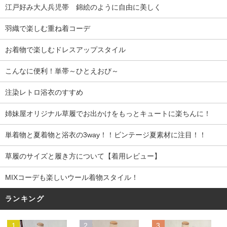
江戸好み大人兵児帯 錦絵のように自由に美しく
羽織で楽しむ重ね着コーデ
お着物で楽しむドレスアップスタイル
こんなに便利！単帯～ひとえおび～
注染レトロ浴衣のすすめ
姉妹屋オリジナル草履でお出かけをもっとキュートに楽ちんに！
単着物と夏着物と浴衣の3way！！ビンテージ夏素材に注目！！
草履のサイズと履き方について【着用レビュー】
MIXコーデも楽しいウール着物スタイル！
ランキング
1
2
3