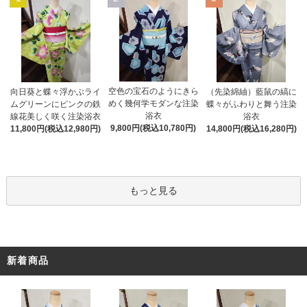
空色の宝石のようにきら
向日葵と蝶々浮かぶライ
（先染綿紬）藍鼠の縞に
めく幾何学モダンな注染
ムグリーンにピンクの鉄
蝶々がふわりと舞う注染
浴衣
線花美しく咲く注染浴衣
浴衣
9,800円(税込10,780円)
11,800円(税込12,980円)
14,800円(税込16,280円)
もっと見る
新着商品