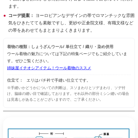
ます。
コーデ提案：
ヨーロピアンなデザインの帯でロマンチックな雰囲
気をひきたてても素敵ですし、更紗や正倉院文様、有職文様など
の帯をあわせてもまとまりよくきまります。
着物の種類：しょうざんウール/ 単仕立て / 織り・染め併用
ウール着物の魅力については下記の特集ページでもご紹介していま
す。ぜひご覧ください。
姉妹屋イチオシアイテム！ウール着物のススメ
仕立て：
エリはバチ衿で手縫い仕立てです。
※手縫いかどうかについての判断は、スソまわりとソデまわり、ソデ付
け、脇線の縫い目で確認しております。それ以外の部分ミシン縫いの場合
は見逃しがあることがございますので、ご了承ください。