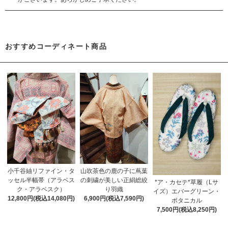
おすすめコーディネート商品
小千谷紬リファイン・タ
山吹茶色の鹿の子に蔦葉
ッセル半幅帯（アラベス
の刺繍が美しい正絹総絞
*ア・カセテ*草履（Lサ
ク・アラベスク）
り羽織
イズ）エバーグリーン・
12,800円(税込14,080円)
6,900円(税込7,590円)
ボタニカル
7,500円(税込8,250円)