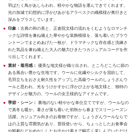
羽ばたく鳥があしらわれ、軽やかな物語を運んできてくれます。
光の加減で幻想的に浮かびあがるアラベスクの織模様が奥行きと
深みをプラスしています。
印象：
古典の和の美と、正倉院文様の流れをくむようなロマンチ
ックな詩情を兼ね備えた華やかな装飾模様を、落ち着いたブラウ
ントーンでまとめあげた一枚が、ドラマチックな存在感と洗練さ
れた気品を兼ね備えた大人の魅力ひきたつカジュアルコーデを作
り出してくれます。
素材・着用感：
優美な地文様が織り出され、ところどころに節の
ある風合い豊かな生地です。ウールに化繊やシルクを混紡して、
毛羽立ちをおさえ耐久性をアップした高級ウールのしょうざんウ
ールと思われ、光をうけかすかに浮かび上がる地文様と、独特の
デザインが魅力の、ウールの女王様的なアイテムです。
季節・シーン：
裏地のない軽やかな単仕立てですが、ウールなの
で真冬も暖か。暑さが落ち着いた初秋から春までスリーシーズン
活躍。カジュアル向きのお着物ですが、しょうざんウールならで
はの上質な雰囲気があり、普段使いから、ちょっとしたお食事会
や観劇などおめかししたお出かけ着まで幅広く楽しんでいただけ