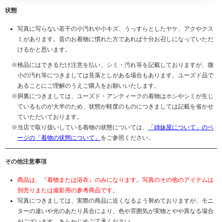
状態
写真に写らない若干の小汚れや小キズ、うっすらとしたヤケ、アクやクス
ミがあります。昔のお着物に慣れた方であれば十分お召しになっていただ
けるかと思います。
検品にはできるだけ注意を払い、シミ・汚れ等を記載しておりますが、微
小の汚れ等につきましては見落としがある場合もあります。ユーズド品で
あることにご理解のうえご購入をお願いいたします。
胴裏につきましては、ユーズド・アンティークの着物はホシやシミが生じ
ているものが大半のため、状態が軽度のものにつきましては記載を省かせ
ていただいております。
当店で取り扱いしている着物の状態については、
「姉妹屋について」のペ
ージの「着物の状態について」
をご参照ください。
その他注意事項
商品は、『着物または浴衣』のみになります。写真のその他のアイテムは
別売りまたは撮影用の参考商品です。
写真につきましては、実際の商品に近くなるよう努めておりますが、モニ
ターの違いや光のあたり具合により、色や雰囲気が実物とやや異なる場合
がございます。あらかじめご了承ください。