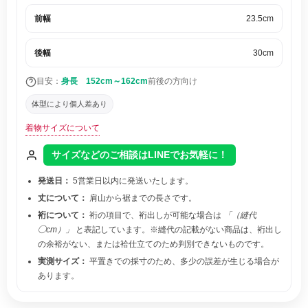
前幅
23.5cm
後幅
30cm
目安：
身長 152cm～162cm
前後の方向け
体型により個人差あり
着物サイズについて
サイズなどのご相談はLINEでお気軽に！
発送日：
5営業日以内に発送いたします。
丈について：
肩山から裾までの長さです。
裄について：
裄の項目で、裄出しが可能な場合は
「（縫代
◯cm）」
と表記しています。※縫代の記載がない商品は、裄出し
の余裕がない、または袷仕立てのため判別できないものです。
実測サイズ：
平置きでの採寸のため、多少の誤差が生じる場合が
あります。