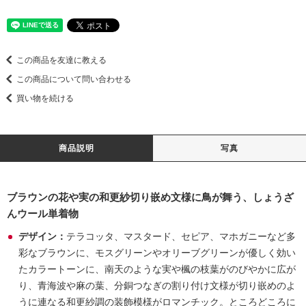
この商品を友達に教える
この商品について問い合わせる
買い物を続ける
商品説明
写真
ブラウンの花や実の和更紗切り嵌め文様に鳥が舞う、しょうざ
んウール単着物
デザイン：
テラコッタ、マスタード、セピア、マホガニーなど多
彩なブラウンに、モスグリーンやオリーブグリーンが優しく効い
たカラートーンに、南天のような実や楓の枝葉がのびやかに広が
り、青海波や麻の葉、分銅つなぎの割り付け文様が切り嵌めのよ
うに連なる和更紗調の装飾模様がロマンチック。ところどころに