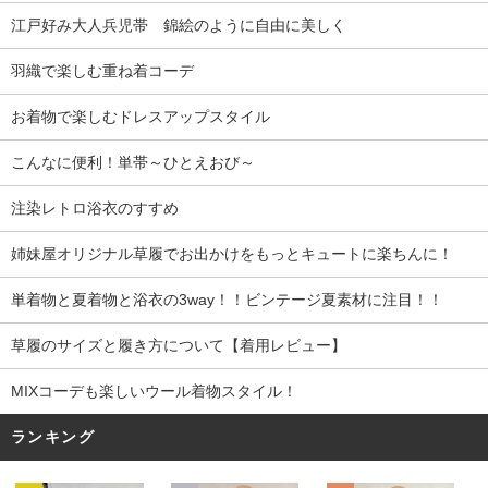
江戸好み大人兵児帯 錦絵のように自由に美しく
羽織で楽しむ重ね着コーデ
お着物で楽しむドレスアップスタイル
こんなに便利！単帯～ひとえおび～
注染レトロ浴衣のすすめ
姉妹屋オリジナル草履でお出かけをもっとキュートに楽ちんに！
単着物と夏着物と浴衣の3way！！ビンテージ夏素材に注目！！
草履のサイズと履き方について【着用レビュー】
MIXコーデも楽しいウール着物スタイル！
ランキング