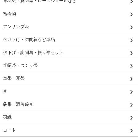
単羽織・夏羽織・レースショールなど
袷着物
アンサンブル
付け下げ・訪問着など単品
付下げ・訪問着・振り袖セット
半幅帯・つくり帯
単帯・夏帯
帯
袋帯・洒落袋帯
羽織
コート