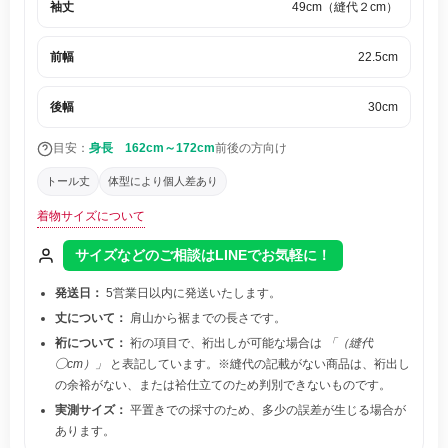
袖丈
49cm（縫代２cm）
前幅
22.5cm
後幅
30cm
目安：
身長 162cm～172cm
前後の方向け
トール丈
体型により個人差あり
着物サイズについて
サイズなどのご相談はLINEでお気軽に！
発送日：
5営業日以内に発送いたします。
丈について：
肩山から裾までの長さです。
裄について：
裄の項目で、裄出しが可能な場合は
「（縫代
◯cm）」
と表記しています。※縫代の記載がない商品は、裄出し
の余裕がない、または袷仕立てのため判別できないものです。
実測サイズ：
平置きでの採寸のため、多少の誤差が生じる場合が
あります。