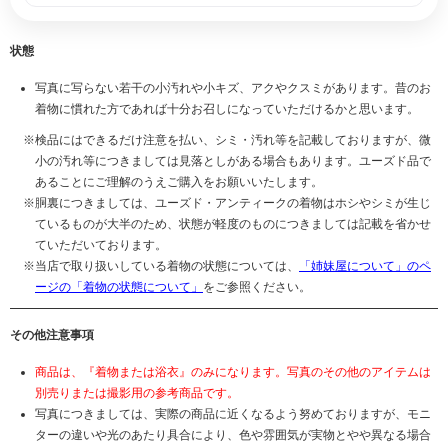
状態
写真に写らない若干の小汚れや小キズ、アクやクスミがあります。昔のお
着物に慣れた方であれば十分お召しになっていただけるかと思います。
検品にはできるだけ注意を払い、シミ・汚れ等を記載しておりますが、微
小の汚れ等につきましては見落としがある場合もあります。ユーズド品で
あることにご理解のうえご購入をお願いいたします。
胴裏につきましては、ユーズド・アンティークの着物はホシやシミが生じ
ているものが大半のため、状態が軽度のものにつきましては記載を省かせ
ていただいております。
当店で取り扱いしている着物の状態については、
「姉妹屋について」のペ
ージの「着物の状態について」
をご参照ください。
その他注意事項
商品は、『着物または浴衣』のみになります。写真のその他のアイテムは
別売りまたは撮影用の参考商品です。
写真につきましては、実際の商品に近くなるよう努めておりますが、モニ
ターの違いや光のあたり具合により、色や雰囲気が実物とやや異なる場合