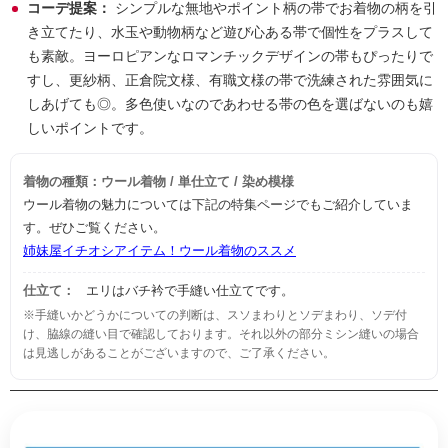
コーデ提案：
シンプルな無地やポイント柄の帯でお着物の柄を引
き立てたり、水玉や動物柄など遊び心ある帯で個性をプラスして
も素敵。ヨーロピアンなロマンチックデザインの帯もぴったりで
すし、更紗柄、正倉院文様、有職文様の帯で洗練された雰囲気に
しあげても◎。多色使いなのであわせる帯の色を選ばないのも嬉
しいポイントです。
着物の種類：ウール着物 / 単仕立て / 染め模様
ウール着物の魅力については下記の特集ページでもご紹介していま
す。ぜひご覧ください。
姉妹屋イチオシアイテム！ウール着物のススメ
仕立て：
エリはバチ衿で手縫い仕立てです。
※手縫いかどうかについての判断は、スソまわりとソデまわり、ソデ付
け、脇線の縫い目で確認しております。それ以外の部分ミシン縫いの場合
は見逃しがあることがございますので、ご了承ください。