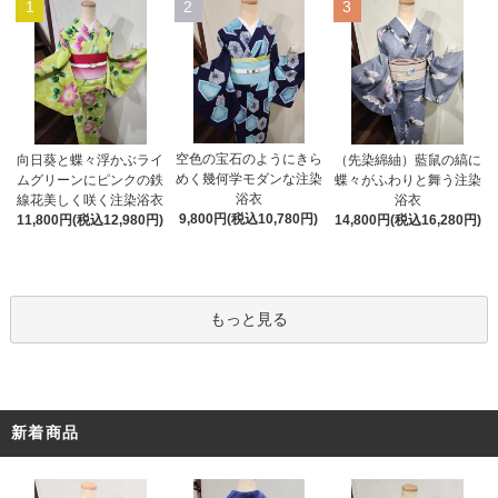
1
2
3
空色の宝石のようにきら
向日葵と蝶々浮かぶライ
（先染綿紬）藍鼠の縞に
めく幾何学モダンな注染
ムグリーンにピンクの鉄
蝶々がふわりと舞う注染
浴衣
線花美しく咲く注染浴衣
浴衣
9,800円(税込10,780円)
11,800円(税込12,980円)
14,800円(税込16,280円)
もっと見る
新着商品