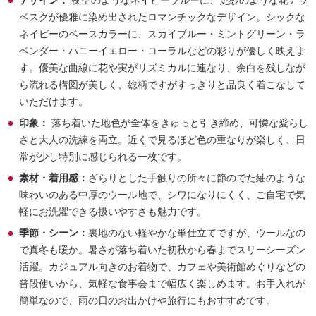
デザイン：
夜空のようなネイビーブルーに、更紗のような花アラ
ベスクが優雅に染め出されたロマンチックなデザイン。シックな
ネイビーのベースカラーに、スカイブルー・ミントグリーン・ラ
ベンダー・ハニーイエロー・コーラルなどの彩りが優しく映えま
す。優美な曲線に花や実がリズミカルに連なり、余白を残しなが
ら流れる構図が美しく、総柄ですがすっきりと品良く着こなして
いただけます。
印象：
落ち着いた地色が全体をきゅっと引き締め、可憐な愛らし
さと大人の洗練を両立。近くで見るほど色の重なりが楽しく、日
常が少し特別に感じられる一枚です。
素材・着用感：
ざらりとした手触りの所々に節のでた紬のような
味わいのある中厚のウール地で、シワになりにくく、ご自宅で気
軽にお洗濯できる扱いやすさも魅力です。
季節・シーン：
裏地のない軽やかな単仕立てですが、ウールなの
で真冬も暖か。暑さが落ち着いた初秋から春までスリーシーズン
活躍。カジュアル向きのお着物で、カフェや美術館めぐりなどの
普段使いから、気軽な食事会まで幅広く楽しめます。お手入れが
簡単なので、雨の日のお出かけや旅行にもおすすめです。