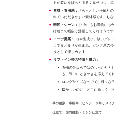
トが装いをぱっと明るく見せつつ、流
素材・着用感：
ざらっとした手触りの
れていただきやすい素材感です。しな
季節・シーン：
浴衣にもお着物にも合
け着まで幅広く活躍してくれそうです
コーデ提案：
白や生成り、淡いグレ
してまとまりが生まれ、ピンク系の帯
役として楽しめます。
リファイン帯の特徴と魅力：
着物の帯ならではのしっかりと
も、装いにときめきを添えてく
ロングサイズなのでで、様々な
懐かしいのに、どこか新しく、
帯の種類：半幅帯（ビンテージ帯リメイク） 
仕立て：国内縫製・ミシン仕立て