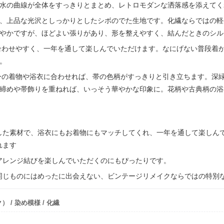
水の曲線が全体をすっきりとまとめ、レトロモダンな洒落感を添えてく
、上品な光沢としっかりとしたシボのでた生地です。化繊ならではの軽
やかですが、ほどよい張りがあり、形を整えやすく、結んだときのシル
わせやすく、一年を通して楽しんでいただけます。なにげない普段着
。
ーの着物や浴衣に合わせれば、帯の色柄がすっきりと引き立ちます。深
締めや帯飾りを重ねれば、いっそう華やかな印象に。花柄や古典柄の浴
した素材で、浴衣にもお着物にもマッチしてくれ、一年を通して楽しん
れます
アレンジ結びを楽しんでいただくのにもぴったりです。
同じものにはめったに出会えない、ビンテージリメイクならではの特別
/ 染め模様 / 化繊