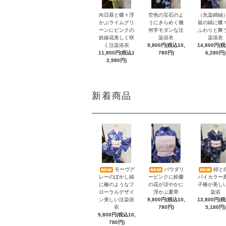
向日葵と蝶々浮
空色の宝石のよ
（先染綿紬
かぶライムグリ
うにきらめく幾
鼠の縞に蝶
ーンにピンクの
何学モダンな注
ふわりと舞
鉄線花美しく咲
染浴衣
染浴衣
く注染浴衣
9,800円(税込10,
14,800円(
11,800円(税込1
780円)
6,280円)
2,980円)
新着商品
モーヴグ
パウダリ
紺と
レーのぼかし縞
ーピンクに鈴蘭
バイカラー
に椿のようなフ
の花が涼やかに
子椿が美し
ローラルデザイ
浮かぶ夏帯
染浴
ン美しい注染浴
9,800円(税込10,
13,800円(
衣
780円)
5,180円)
9,800円(税込10,
780円)