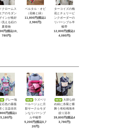
ノクロームス
ベルタル・オビ
ターコイズの梅
エアのモダン
（花椿と緑）
花とチェリーピ
ザインが格好
11,800円(税込1
ンクボーダーの
い洗える絽の
2,980円)
リバーシブル半
夏着物
幅帯
800円(税込10,
12,800円(税込1
780円)
4,080円)
グレー地
ラズベリ
大胆な斜
宝石色の薔薇
ールージュに月
め縞に糸菊と蝶
咲く注染浴衣
影サークルモダ
舞う有松鳴海本
,800円(税込1
ンなリバーシブ
絞り浴衣
5,180円)
ル半幅帯
39,800円(税込4
5,200円(税込5,7
3,780円)
20円)