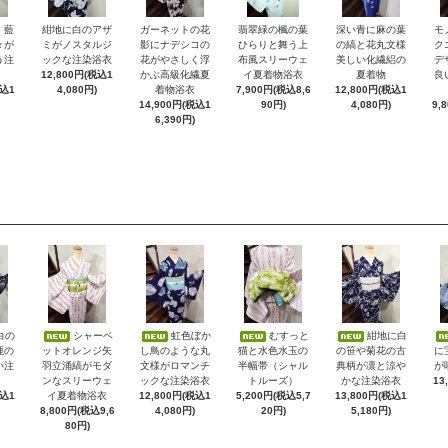
）藍
紺地に白のアザ
ガーネットの花
翡翠緑の楓の葉
深い青に麻の葉
モ
々が
ミがノスタルジ
影にナデシコの
ひらりと舞う上
の縞と花丸文様
ク
う注
ックな注染浴衣
花がやさしく浮
布風スリーウェ
美しい化繊絽の
デ
12,800円(税込1
かぶ高級化繊夏
イ夏着物浴衣
夏着物
良
税込1
4,080円)
着物浴衣
7,900円(税込8,6
12,800円(税込1
14,900円(税込1
90円)
4,080円)
9,
6,390円)
白の
シャーベ
虹色ぼか
むすっと
紺地に白
鹿の
ットオレンジ矢
し鳥のような丸
猫と水色水玉の
の笹や菊花の古
に
い注
羽立涌縞がモダ
文様がロマンチ
半幅帯（シャル
典柄が凛と涼や
が
ンなスリーウェ
ックな注染浴衣
トルーズ）
かな注染浴衣
13
税込1
イ夏着物浴衣
12,800円(税込1
5,200円(税込5,7
13,800円(税込1
8,800円(税込9,6
4,080円)
20円)
5,180円)
80円)