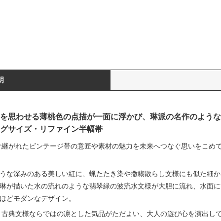
明
を思わせる薄桃色の点描が一面に浮かび、琳派の名作のような
グサイズ・リファイン半幅帯
継がれたビンテージ帯の意匠や素材の魅力を未来へつなぐ思いをこめ
うな深みのある美しい紅に、蝋たたき染や撒糊散らし文様にも似た細か
琳が描いた水の流れのような翡翠緑の波流水文様が大胆に流れ、水面に
ほどモダンなデザイン。
、古典文様ならではの凛とした気品がただよい、大人の遊び心を演出し