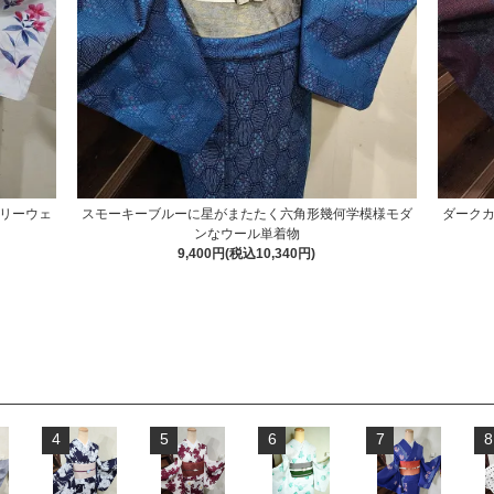
リーウェ
スモーキーブルーに星がまたたく六角形幾何学模様モダ
ダーク
ンなウール単着物
9,400円(税込10,340円)
4
5
6
7
8