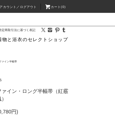
アカウント／ログアウト
カート(0)
特定商取引法に基づく表記
着物と浴衣のセレクトショップ
ファイン半幅帯
る
ファイン・ロング半幅帯（紅霰
楓）
,780円)