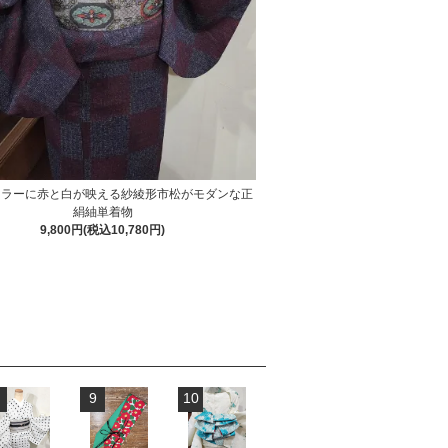
カラーに赤と白が映える紗綾形市松がモダンな正
絹紬単着物
9,800円(税込10,780円)
9
10