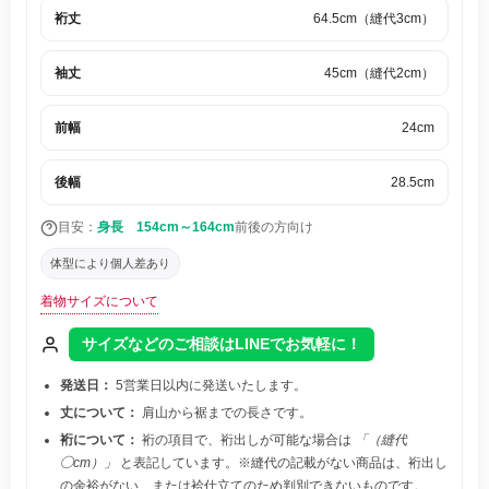
裄丈
64.5cm（縫代3cm）
袖丈
45cm（縫代2cm）
前幅
24cm
後幅
28.5cm
目安：
身長 154cm～164cm
前後の方向け
体型により個人差あり
着物サイズについて
サイズなどのご相談はLINEでお気軽に！
発送日：
5営業日以内に発送いたします。
丈について：
肩山から裾までの長さです。
裄について：
裄の項目で、裄出しが可能な場合は
「（縫代
◯cm）」
と表記しています。※縫代の記載がない商品は、裄出し
の余裕がない、または袷仕立てのため判別できないものです。