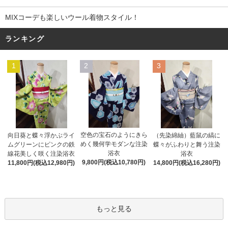
MIXコーデも楽しいウール着物スタイル！
ランキング
1
2
3
空色の宝石のようにきら
向日葵と蝶々浮かぶライ
（先染綿紬）藍鼠の縞に
めく幾何学モダンな注染
ムグリーンにピンクの鉄
蝶々がふわりと舞う注染
浴衣
線花美しく咲く注染浴衣
浴衣
9,800円(税込10,780円)
11,800円(税込12,980円)
14,800円(税込16,280円)
もっと見る