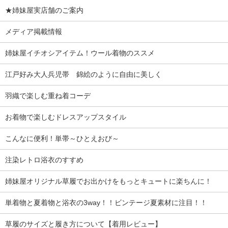
★姉妹屋実店舗のご案内
メディア掲載情報
姉妹屋イチオシアイテム！ウール着物のススメ
江戸好み大人兵児帯 錦絵のように自由に美しく
羽織で楽しむ重ね着コーデ
お着物で楽しむドレスアップスタイル
こんなに便利！単帯～ひとえおび～
注染レトロ浴衣のすすめ
姉妹屋オリジナル草履でお出かけをもっとキュートに楽ちんに！
単着物と夏着物と浴衣の3way！！ビンテージ夏素材に注目！！
草履のサイズと履き方について【着用レビュー】