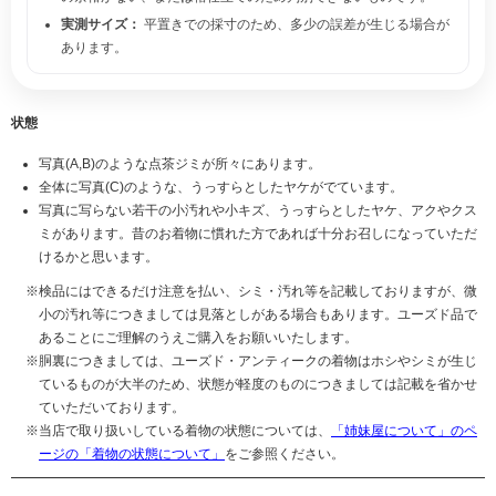
実測サイズ：
平置きでの採寸のため、多少の誤差が生じる場合が
あります。
状態
写真(A,B)のような点茶ジミが所々にあります。
全体に写真(C)のような、うっすらとしたヤケがでています。
写真に写らない若干の小汚れや小キズ、うっすらとしたヤケ、アクやクス
ミがあります。昔のお着物に慣れた方であれば十分お召しになっていただ
けるかと思います。
検品にはできるだけ注意を払い、シミ・汚れ等を記載しておりますが、微
小の汚れ等につきましては見落としがある場合もあります。ユーズド品で
あることにご理解のうえご購入をお願いいたします。
胴裏につきましては、ユーズド・アンティークの着物はホシやシミが生じ
ているものが大半のため、状態が軽度のものにつきましては記載を省かせ
ていただいております。
当店で取り扱いしている着物の状態については、
「姉妹屋について」のペ
ージの「着物の状態について」
をご参照ください。