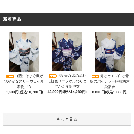
新着商品
涼やかな水の流れ
白藍にそよぐ楓が
海とカモメ白と青
に虹色リーフがふわりと
涼やかなスリーウェイ夏
藍のバイカラー絵羽柄注
浮かぶ注染浴衣
着物浴衣
染浴衣
12,800円(税込14,080円)
9,800円(税込10,780円)
8,800円(税込9,680円)
もっと見る