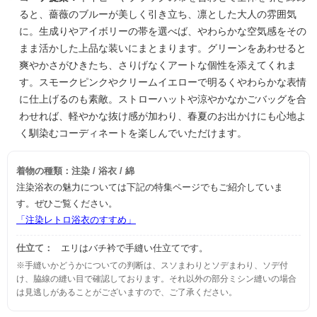
ると、薔薇のブルーが美しく引き立ち、凛とした大人の雰囲気
に。生成りやアイボリーの帯を選べば、やわらかな空気感をその
まま活かした上品な装いにまとまります。グリーンをあわせると
爽やかさがひきたち、さりげなくアートな個性を添えてくれま
す。スモークピンクやクリームイエローで明るくやわらかな表情
に仕上げるのも素敵。ストローハットや涼やかなかごバッグを合
わせれば、軽やかな抜け感が加わり、春夏のお出かけにも心地よ
く馴染むコーディネートを楽しんでいただけます。
着物の種類：注染 / 浴衣 / 綿
注染浴衣の魅力については下記の特集ページでもご紹介していま
す。ぜひご覧ください。
「注染レトロ浴衣のすすめ」
仕立て：
エリはバチ衿で手縫い仕立てです。
※手縫いかどうかについての判断は、スソまわりとソデまわり、ソデ付
け、脇線の縫い目で確認しております。それ以外の部分ミシン縫いの場合
は見逃しがあることがございますので、ご了承ください。