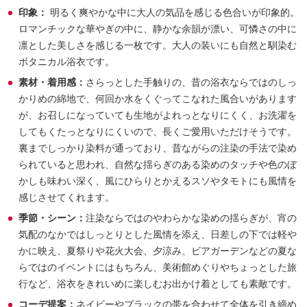
印象：
明るく爽やかな中に大人の気品を感じる色合いが印象的。
ロマンチックな華やぎの中に、静かな余韻が漂い、可憐さの中に
凛とした美しさを感じる一枚です。大人の装いにも自然と馴染む
ボタニカル浴衣です。
素材・着用感：
さらっとした手触りの、昔の浴衣ならではのしっ
かりめの綿地で、何回か水をくぐってこなれた風合いがあります
が、お召しになっていても生地がよれっとなりにくく、お洗濯を
してもくたっとなりにくいので、長くご愛用いただけそうです。
裏までしっかり染料が通っており、昔ながらの注染の手法で染め
られていると思われ、自然な揺らぎのある染めのタッチや色のぼ
かしも味わい深く、風にひらりとかえるスソやタモトにも風情を
感じさせてくれます。
季節・シーン：
注染ならではのやわらかな染めの揺らぎが、宵の
気配のなかではしっとりとした風情を添え、日差しの下では軽や
かに映え、夏祭りや花火大会、夕涼み、ビアガーデンなどの夏な
らではのイベントにはもちろん、美術館めぐりやちょっとした旅
行など、浴衣をきれいめに楽しむお出かけ着としても素敵です。
コーデ提案：
ネイビーやブラックの帯を合わせて全体を引き締め