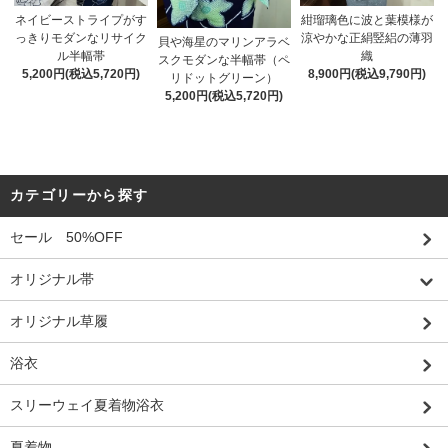
ネイビーストライプがす
紺瑠璃色に波と葉模様が
っきりモダンなリサイク
涼やかな正絹竪絽の薄羽
貝や海星のマリンアラベ
ル半幅帯
織
スクモダンな半幅帯（ペ
5,200円(税込5,720円)
8,900円(税込9,790円)
リドットグリーン）
5,200円(税込5,720円)
カテゴリーから探す
セール 50%OFF
オリジナル帯
オリジナル草履
浴衣
スリーウェイ夏着物浴衣
夏着物