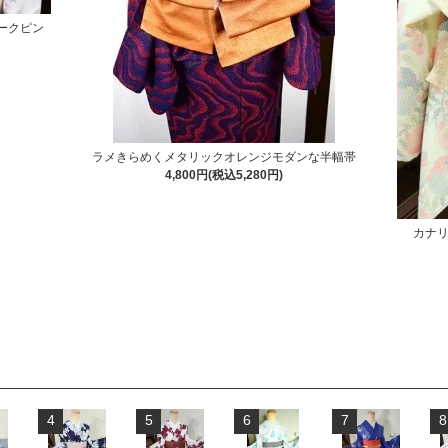
ークピン
ラメきらめくメタリックオレンジモダンな半幅帯
4,800円(税込5,280円)
カナ
4
5
6
7
8