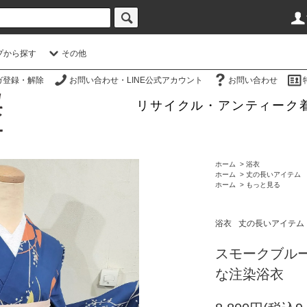
プから探す
その他
ガ登録・解除
お問い合わせ・LINE公式アカウント
お問い合わせ
リサイクル・アンティーク
ホーム
>
浴衣
ホーム
>
丈の長いアイテム
ホーム
>
もっと見る
浴衣
丈の長いアイテム
スモークブル
な注染浴衣