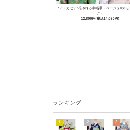
*ア・カセテ*花ゆれる半幅帯（ベージュ×スモ
ク）
12,800円(税込14,080円)
ランキング
1
2
3