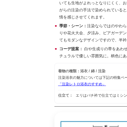
いても生地がよれっとなりにくく、お
がらの注染の手法で染められていると
情を感じさせてくれます。
季節・シーン：
注染ならではのやわら
りや花火大会、夕涼み、ビアガーデン
てもモダンなデザインですので、半衿
コーデ提案：
白や生成りの帯をあわ
チュラルで優しい雰囲気に。柄色にあ
着物の種類：浴衣 / 綿 / 注染
注染浴衣の魅力については下記の特集ペ
「注染レトロ浴衣のすすめ」
仕立て：
エリはバチ衿で仕立てはミシン