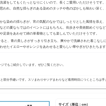
洗濯をしてもくたっとなりにくいので、長くご愛用いただけそうです。
思われ、自然な揺らぎのある染めのタッチや色のぼかしも味わい深く、
かな染めの揺らぎが、宵の気配のなかではしっとりとした風情を添え、
などの夏ならではのイベントにはもちろん、街歩きや美術館めぐりなど
や足袋をあわせて綿の単着物としても楽しんでいただけそうです。
せると、青の美しさがすっきり引き立ち、爽やかで洗練された着こなし
わせたイエローやオレンジをあわせると愛らしい華やぎがひきたちます
ージでもご紹介しています。ぜひご覧ください。
と部分手縫いです。スソまわりやソデまわりなど着用時目につくところは手
サイズ（単位：cm）