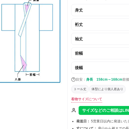
身丈
裄丈
袖丈
前幅
後幅
目安：
身長 158cm～168cm
前
トール丈
体型により個人差あり
着物サイズについて
サイズなどのご相談はLI
発送日：
5営業日以内に発送いた
丈について：
肩山から裾までの長