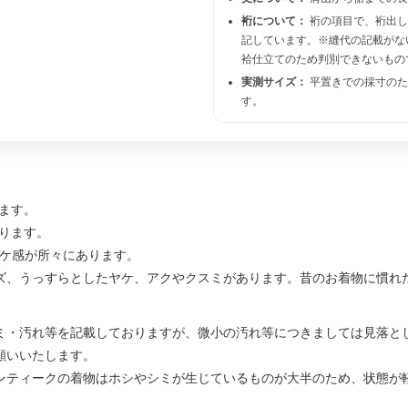
裄について：
裄の項目で、裄出
記しています。※縫代の記載がな
袷仕立てのため判別できないもの
実測サイズ：
平置きでの採寸のた
す。
ります。
あります。
ヤケ感が所々にあります。
ズ、うっすらとしたヤケ、アクやクスミがあります。昔のお着物に慣れ
ミ・汚れ等を記載しておりますが、微小の汚れ等につきましては見落と
願いいたします。
ンティークの着物はホシやシミが生じているものが大半のため、状態が