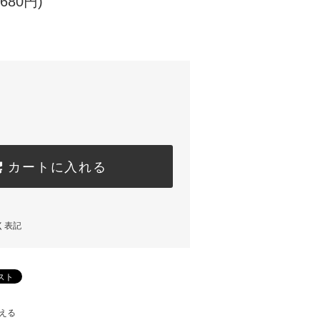
680円)
カートに入れる
く表記
える