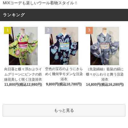
MIXコーデも楽しいウール着物スタイル！
ランキング
1
2
3
空色の宝石のようにきら
向日葵と蝶々浮かぶライ
（先染綿紬）藍鼠の縞に
めく幾何学モダンな注染
ムグリーンにピンクの鉄
蝶々がふわりと舞う注染
浴衣
線花美しく咲く注染浴衣
浴衣
9,800円(税込10,780円)
11,800円(税込12,980円)
14,800円(税込16,280円)
もっと見る