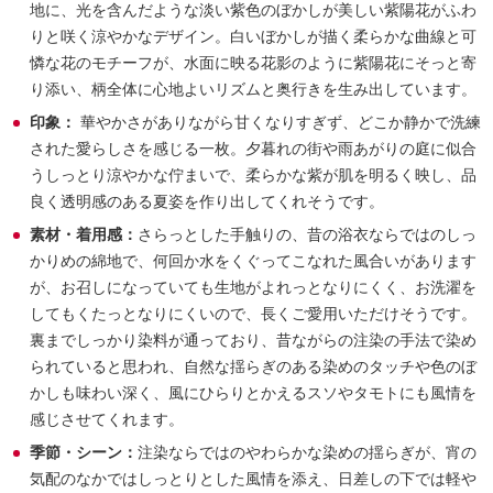
地に、光を含んだような淡い紫色のぼかしが美しい紫陽花がふわ
りと咲く涼やかなデザイン。白いぼかしが描く柔らかな曲線と可
憐な花のモチーフが、水面に映る花影のように紫陽花にそっと寄
り添い、柄全体に心地よいリズムと奥行きを生み出しています。
印象：
華やかさがありながら甘くなりすぎず、どこか静かで洗練
された愛らしさを感じる一枚。夕暮れの街や雨あがりの庭に似合
うしっとり涼やかな佇まいで、柔らかな紫が肌を明るく映し、品
良く透明感のある夏姿を作り出してくれそうです。
素材・着用感：
さらっとした手触りの、昔の浴衣ならではのしっ
かりめの綿地で、何回か水をくぐってこなれた風合いがあります
が、お召しになっていても生地がよれっとなりにくく、お洗濯を
してもくたっとなりにくいので、長くご愛用いただけそうです。
裏までしっかり染料が通っており、昔ながらの注染の手法で染め
られていると思われ、自然な揺らぎのある染めのタッチや色のぼ
かしも味わい深く、風にひらりとかえるスソやタモトにも風情を
感じさせてくれます。
季節・シーン：
注染ならではのやわらかな染めの揺らぎが、宵の
気配のなかではしっとりとした風情を添え、日差しの下では軽や