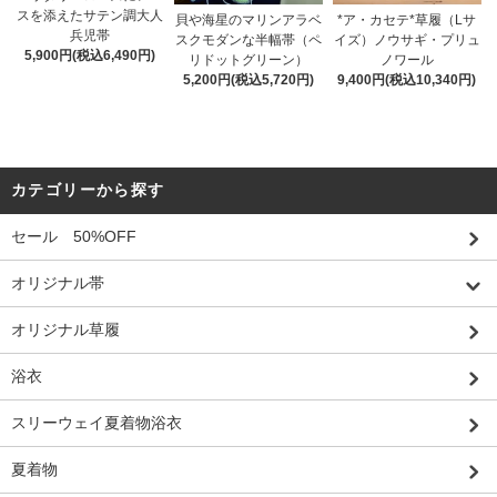
スを添えたサテン調大人
貝や海星のマリンアラベ
*ア・カセテ*草履（Lサ
兵児帯
スクモダンな半幅帯（ペ
イズ）ノウサギ・プリュ
5,900円(税込6,490円)
リドットグリーン）
ノワール
5,200円(税込5,720円)
9,400円(税込10,340円)
カテゴリーから探す
セール 50%OFF
オリジナル帯
オリジナル草履
浴衣
スリーウェイ夏着物浴衣
夏着物