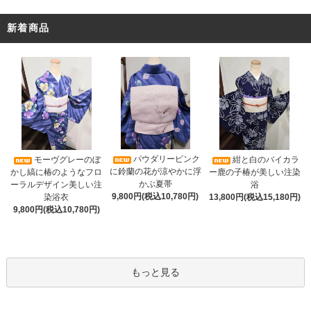
新着商品
パウダリーピンク
モーヴグレーのぼ
紺と白のバイカラ
に鈴蘭の花が涼やかに浮
かし縞に椿のようなフロ
ー鹿の子椿が美しい注染
かぶ夏帯
ーラルデザイン美しい注
浴
9,800円(税込10,780円)
染浴衣
13,800円(税込15,180円)
9,800円(税込10,780円)
もっと見る