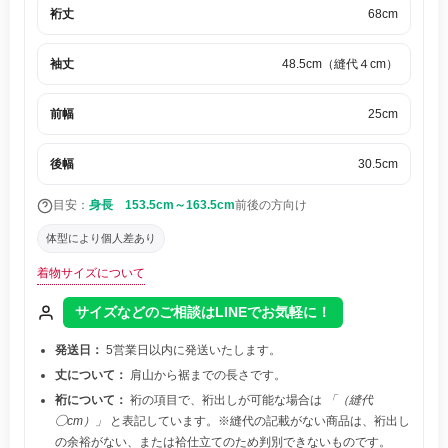
裄丈
68cm
袖丈
48.5cm（縫代４cm）
前幅
25cm
後幅
30.5cm
目安：
身長 153.5cm～163.5cm
前後の方向け
体型により個人差あり
着物サイズについて
サイズなどのご相談はLINEでお気軽に！
発送日：
5営業日以内に発送いたします。
丈について：
肩山から裾までの長さです。
裄について：
裄の項目で、裄出しが可能な場合は
「（縫代
◯cm）」
と表記しています。※縫代の記載がない商品は、裄出し
の余裕がない、または袷仕立てのため判別できないものです。