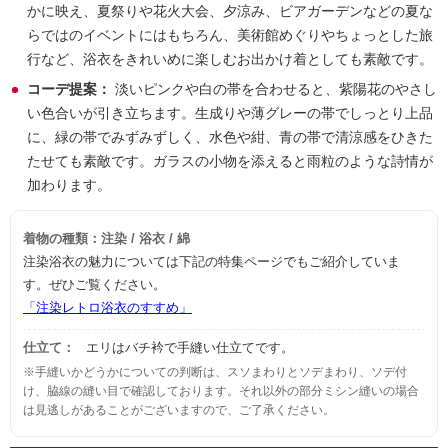
かに映え、夏祭りや花火大会、夕涼み、ビアガーデンなどの夏な
らではのイベントにはもちろん、美術館めぐりやちょっとした旅
行など、浴衣をきれいめに楽しむお出かけ着としても素敵です。
コーデ提案：
淡いピンクや白の帯を合わせると、紫陽花のやさし
い色合いが引き立ちます。生成りや薄グレーの帯でしっとり上品
に、緑の帯でみずみずしく、水色や紺、青の帯で清涼感をひきた
たせても素敵です。ガラスの小物を添えると雨粒のような詩情が
加わります。
着物の種類：注染 / 浴衣 / 綿
注染浴衣の魅力については下記の特集ページでもご紹介していま
す。ぜひご覧ください。
「注染レトロ浴衣のすすめ」
仕立て：
エリはバチ衿で手縫い仕立てです。
※手縫いかどうかについての判断は、スソまわりとソデまわり、ソデ付
け、脇線の縫い目で確認しております。それ以外の部分ミシン縫いの場合
は見逃しがあることがございますので、ご了承ください。