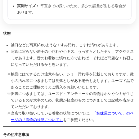
実測サイズ：
平置きでの採寸のため、多少の誤差が生じる場合が
あります。
状態
袖口などに写真(A)のようなくすみ汚れ、こすれ汚れがあります。
写真に写らない若干の小汚れや小キズ、うっすらとしたヤケ、アクやクス
ミがあります。昔のお着物に慣れた方であれば、それほど問題なくお召し
になっていただけるかと思います。
検品にはできるだけ注意を払い、シミ・汚れ等を記載しておりますが、微
小の汚れ等につきましては見落としがある場合もあります。ユーズド品で
あることにご理解のうえご購入をお願いいたします。
胴裏につきましては、ユーズド・アンティークの着物はホシやシミが生じ
ているものが大半のため、状態が軽度のものにつきましては記載を省かせ
ていただいております。
当店で取り扱いしている着物の状態については、
「姉妹屋について」のペ
ージの「着物の状態について」
をご参照ください。
その他注意事項