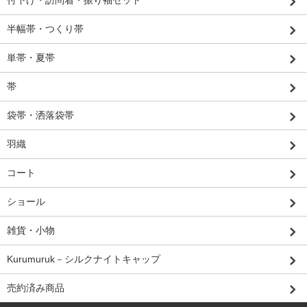
付下げ・訪問着・振り袖セット
半幅帯・つくり帯
単帯・夏帯
帯
袋帯・洒落袋帯
羽織
コート
ショール
雑貨・小物
Kurumuruk－シルクナイトキャップ
売約済み商品