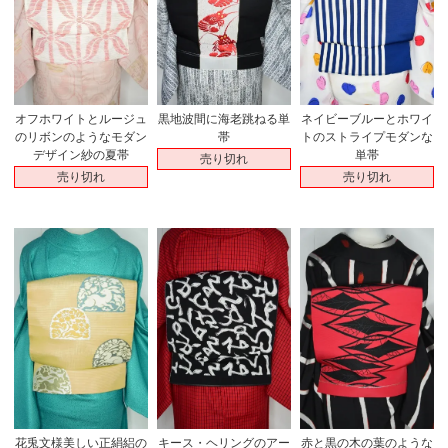
オフホワイトとルージュ
黒地波間に海老跳ねる単
ネイビーブルーとホワイ
のリボンのようなモダン
帯
トのストライプモダンな
デザイン紗の夏帯
単帯
売り切れ
売り切れ
売り切れ
花兎文様美しい正絹絽の
キース・ヘリングのアー
赤と黒の木の葉のような