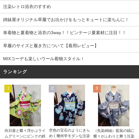
注染レトロ浴衣のすすめ
姉妹屋オリジナル草履でお出かけをもっとキュートに楽ちんに！
単着物と夏着物と浴衣の3way！！ビンテージ夏素材に注目！！
草履のサイズと履き方について【着用レビュー】
MIXコーデも楽しいウール着物スタイル！
ランキング
1
2
3
空色の宝石のようにきら
向日葵と蝶々浮かぶライ
（先染綿紬）藍鼠の縞に
めく幾何学モダンな注染
ムグリーンにピンクの鉄
蝶々がふわりと舞う注染