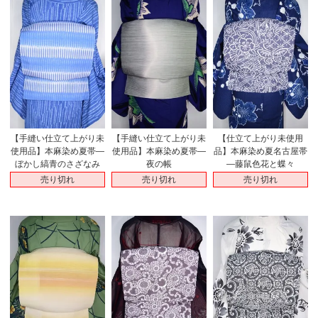
【手縫い仕立て上がり未
【手縫い仕立て上がり未
【仕立て上がり未使用
使用品】本麻染め夏帯―
使用品】本麻染め夏帯―
品】本麻染め夏名古屋帯
ぼかし縞青のさざなみ
夜の帳
―藤鼠色花と蝶々
売り切れ
売り切れ
売り切れ