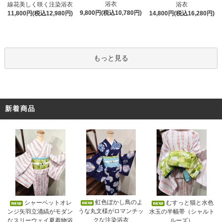
浴衣
線花美しく咲く注染浴衣
浴衣
9,800円(税込10,780円)
11,800円(税込12,980円)
14,800円(税込16,280円)
もっと見る
新着商品
虹色ぼかし鳥のよ
シャーベットオレ
むすっと猫と水色
うな丸文様がロマンチッ
ンジ矢羽立涌縞がモダン
水玉の半幅帯（シャルト
クな注染浴衣
なスリーウェイ夏着物浴
ルーズ）