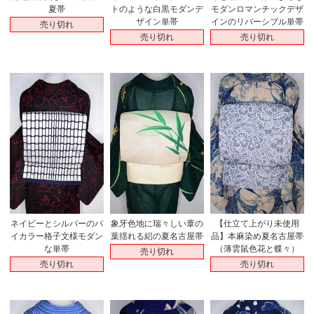
夏帯
トのような白黒モダンデ
モダンロマンチックデザ
ザイン単帯
インのリバーシブル単帯
売り切れ
売り切れ
売り切れ
ネイビーとシルバーのバ
象牙色地に瑞々しい葦の
【仕立て上がり未使用
イカラー格子文様モダン
葉揺れる絽の夏名古屋帯
品】本麻染め夏名古屋帯
な単帯
（薄雲鼠色花と蝶々）
売り切れ
売り切れ
売り切れ