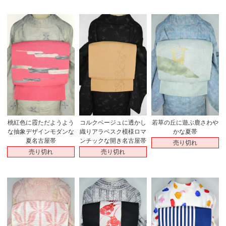
桃紅色に霞ただようよう
コルクベージュに透かし
若草の丘に遊ぶ鹿さわや
な抽象デザインモダンな
織りアラベスク模様ロマ
かな夏帯
夏名古屋帯
ンチックな開き名古屋帯
売り切れ
売り切れ
売り切れ