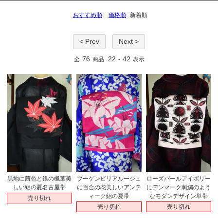
おすすめ順
価格順
新着順
< Prev
Next >
76
22
42
全
商品
-
表示
黒地に茜色と銀の楓葉美
ブーゲンビリアルージュ
ローズパールアイボリー
しい絽の夏名古屋帯
に百合の花美しいアンテ
にデンマーク刺繍のよう
ィーク絽の夏帯
なモダンデザイン単帯
売り切れ
売り切れ
売り切れ