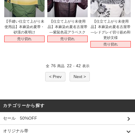
【手縫い仕立て上がり未
【仕立て上がり未使用
【仕立て上がり未使用
使用品】本麻染め夏帯・
品】本麻染め夏名古屋帯
品】本麻染め夏名古屋帯
砂漠の夜明け
―紫鼠色花アラベスク
―レドグレイ切り嵌め和
更紗文様
売り切れ
売り切れ
売り切れ
76
22
42
全
商品
-
表示
< Prev
Next >
カテゴリーから探す
セール 50%OFF
オリジナル帯