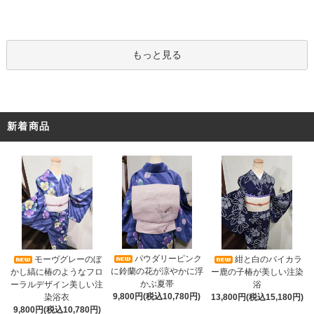
もっと見る
新着商品
パウダリーピンク
モーヴグレーのぼ
紺と白のバイカラ
に鈴蘭の花が涼やかに浮
かし縞に椿のようなフロ
ー鹿の子椿が美しい注染
かぶ夏帯
ーラルデザイン美しい注
浴
9,800円(税込10,780円)
染浴衣
13,800円(税込15,180円)
9,800円(税込10,780円)