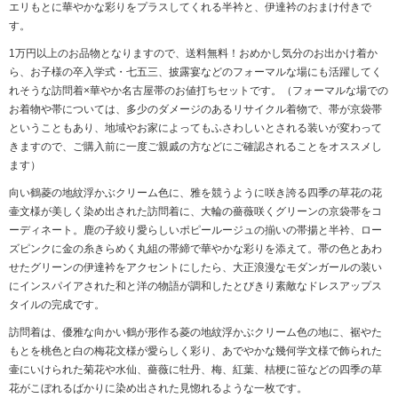
エリもとに華やかな彩りをプラスしてくれる半衿と、伊達衿のおまけ付きで
す。
1万円以上のお品物となりますので、送料無料！おめかし気分のお出かけ着か
ら、お子様の卒入学式・七五三、披露宴などのフォーマルな場にも活躍してく
れそうな訪問着×華やか名古屋帯のお値打ちセットです。（フォーマルな場での
お着物や帯については、多少のダメージのあるリサイクル着物で、帯が京袋帯
ということもあり、地域やお家によってもふさわしいとされる装いが変わって
きますので、ご購入前に一度ご親戚の方などにご確認されることをオススメし
ます）
向い鶴菱の地紋浮かぶクリーム色に、雅を競うように咲き誇る四季の草花の花
壷文様が美しく染め出された訪問着に、大輪の薔薇咲くグリーンの京袋帯をコ
ーディネート。鹿の子絞り愛らしいポピールージュの揃いの帯揚と半衿、ロー
ズピンクに金の糸きらめく丸組の帯締で華やかな彩りを添えて。帯の色とあわ
せたグリーンの伊達衿をアクセントにしたら、大正浪漫なモダンガールの装い
にインスパイアされた和と洋の物語が調和したとびきり素敵なドレスアップス
タイルの完成です。
訪問着は、優雅な向かい鶴が形作る菱の地紋浮かぶクリーム色の地に、裾やた
もとを桃色と白の梅花文様が愛らしく彩り、あでやかな幾何学文様で飾られた
壷にいけられた菊花や水仙、薔薇に牡丹、梅、紅葉、桔梗に笹などの四季の草
花がこぼれるばかりに染め出された見惚れるような一枚です。