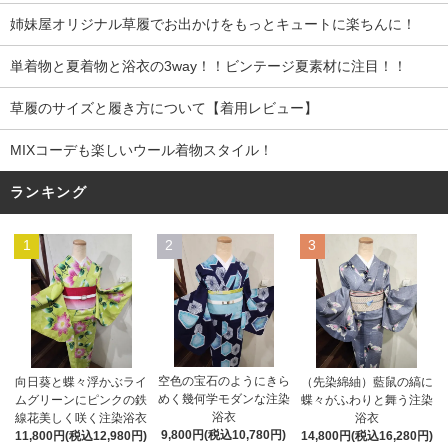
姉妹屋オリジナル草履でお出かけをもっとキュートに楽ちんに！
単着物と夏着物と浴衣の3way！！ビンテージ夏素材に注目！！
草履のサイズと履き方について【着用レビュー】
MIXコーデも楽しいウール着物スタイル！
ランキング
1
2
3
空色の宝石のようにきら
向日葵と蝶々浮かぶライ
（先染綿紬）藍鼠の縞に
めく幾何学モダンな注染
ムグリーンにピンクの鉄
蝶々がふわりと舞う注染
浴衣
線花美しく咲く注染浴衣
浴衣
9,800円(税込10,780円)
11,800円(税込12,980円)
14,800円(税込16,280円)