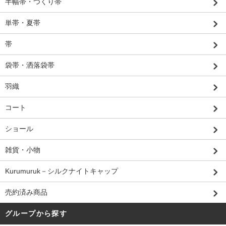
半幅帯・つくり帯
単帯・夏帯
帯
袋帯・洒落袋帯
羽織
コート
ショール
雑貨・小物
Kurumuruk－シルクナイトキャップ
売約済み商品
グループから探す