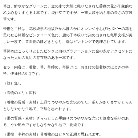
帯は、鮮やかなグリーンに、金の糸で大胆に織りだされた薔薇の花が印象的な
乙女心をくすぐる１本です。袋仕立てですが、一重太鼓を結ぶ用の長さの京袋
帯です。
帯揚と半衿は、花紗綾形の地紋浮かぶほのかにオレンジをおびたポピーの花を
思わせる綺麗なピンクローズ色に、鹿の子本絞りで染め出された亀甲文様が美
しい一枚で、昔着物のほどきとなり、端はピンキングで処理されています。
帯締めはこっくりとしたピンクと白のグラデーションに金の糸がアクセントに
なった太めの丸組の存在感のある一本です。
セット内容は、着物、帯、帯締め、帯揚げに、おまけの昔着物のほどきの半
衿、伊達衿の6点です。
（紋）無し
（着物のエリ）広衿
（着物の質感・素材）上品でつややかな光沢のでた、張りがありますがとろん
としなやかな生地で、正絹と思われます。
（帯の質感・素材）ざらっとした手触りのつややかな光沢と適度な張りのあ
る、やや硬めですがしなやかな生地で、化繊です。
（帯揚・半衿の素材）昔着物のほどきで正絹と思われます。