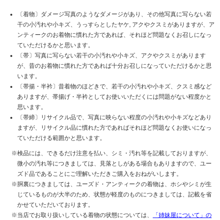
〔着物〕ダメージ写真のようなダメージがあり、その他写真に写らない若
干の小汚れや小キズ、うっすらとしたヤケ, アクやクスミがありますが、ア
ンティークのお着物に慣れた方であれば、それほど問題なくお召しになっ
ていただけるかと思います。
〔帯〕写真に写らない若干の小汚れや小キズ、アクやクスミがあります
が、昔のお着物に慣れた方であれば十分お召しになっていただけるかと思
います。
〔帯揚・半衿〕昔着物のほどきで、若干の小汚れや小キズ、クスミ感など
ありますが、帯揚げ・半衿としてお使いいただくには問題がない程度かと
思います。
〔帯締〕リサイクル品で、写真に映らない程度の小汚れや小キズなどあり
ますが、リサイクル品に慣れた方であればそれほど問題なくお使いになっ
ていただける範囲かと思います。
検品には、できるだけ注意を払い、シミ・汚れ等を記載しておりますが、
微小の汚れ等につきましては、見落としがある場合もありますので、ユー
ズド品であることにご理解いただきご購入をおねがいします。
胴裏につきましては、ユーズド・アンティークの着物は、ホシやシミが生
じているものが大半のため、状態が軽度のものにつきましては、記載を省
かせていただいております。
当店でお取り扱いしている着物の状態については、
「姉妹屋について」の