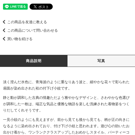
この商品を友達に教える
この商品について問い合わせる
買い物を続ける
商品説明
写真
淡く澄んだ水色に、青海波のように重なりあう波と、細やかな花々で彩られた
扇面が染め出された袷の付下げ小紋です。
静と動が調和した古典の情趣ただよう雅やかなデザインと、さわやかな色選び
が調和した一枚は、端正な気品と優雅な物語を楽しむ洗練された着物姿をつく
りだしてくれそうです。
一見小紋のようにも見えますが、前から見ても後から見ても、柄が正の向きに
なるように染め出されており、付け下げ小紋と思われます。遊び心の効いたお
出かけ着から、ワンランククラスアップしたおめかしスタイル、パーティーコ