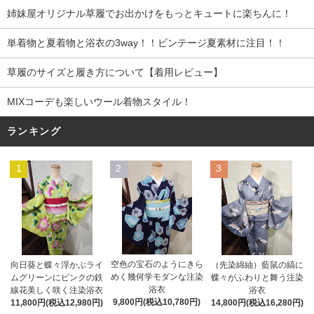
姉妹屋オリジナル草履でお出かけをもっとキュートに楽ちんに！
単着物と夏着物と浴衣の3way！！ビンテージ夏素材に注目！！
草履のサイズと履き方について【着用レビュー】
MIXコーデも楽しいウール着物スタイル！
ランキング
1
2
3
空色の宝石のようにきら
向日葵と蝶々浮かぶライ
（先染綿紬）藍鼠の縞に
めく幾何学モダンな注染
ムグリーンにピンクの鉄
蝶々がふわりと舞う注染
浴衣
線花美しく咲く注染浴衣
浴衣
9,800円(税込10,780円)
11,800円(税込12,980円)
14,800円(税込16,280円)