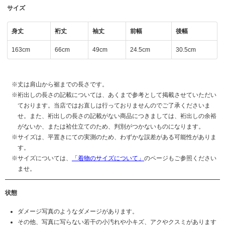
サイズ
身丈
裄丈
袖丈
前幅
後幅
163cm
66cm
49cm
24.5cm
30.5cm
丈は肩山から裾までの長さです。
裄出しの長さの記載については、あくまで参考として掲載させていただい
ております。当店ではお直しは行っておりませんのでご了承くださいま
せ。また、裄出しの長さの記載がない商品につきましては、裄出しの余裕
がないか、または袷仕立てのため、判別がつかないものになります。
サイズは、平置きにての実測のため、わずかな誤差がある可能性がありま
す。
サイズについては、
「着物のサイズについて」
のページもご参照ください
ませ。
状態
ダメージ写真のようなダメージがあります。
その他、写真に写らない若干の小汚れや小キズ、アクやクスミがあります