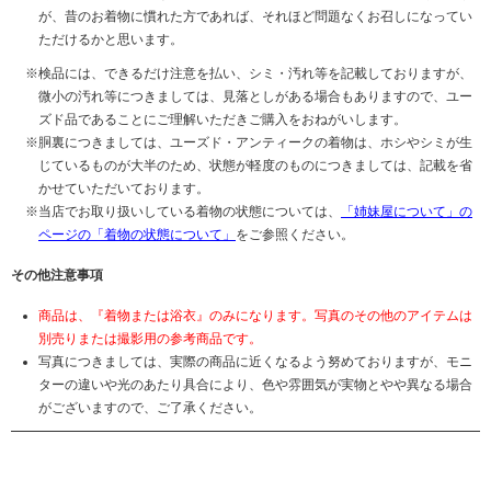
が、昔のお着物に慣れた方であれば、それほど問題なくお召しになってい
ただけるかと思います。
検品には、できるだけ注意を払い、シミ・汚れ等を記載しておりますが、
微小の汚れ等につきましては、見落としがある場合もありますので、ユー
ズド品であることにご理解いただきご購入をおねがいします。
胴裏につきましては、ユーズド・アンティークの着物は、ホシやシミが生
じているものが大半のため、状態が軽度のものにつきましては、記載を省
かせていただいております。
当店でお取り扱いしている着物の状態については、
「姉妹屋について」の
ページの「着物の状態について」
をご参照ください。
その他注意事項
商品は、『着物または浴衣』のみになります。写真のその他のアイテムは
別売りまたは撮影用の参考商品です。
写真につきましては、実際の商品に近くなるよう努めておりますが、モニ
ターの違いや光のあたり具合により、色や雰囲気が実物とやや異なる場合
がございますので、ご了承ください。