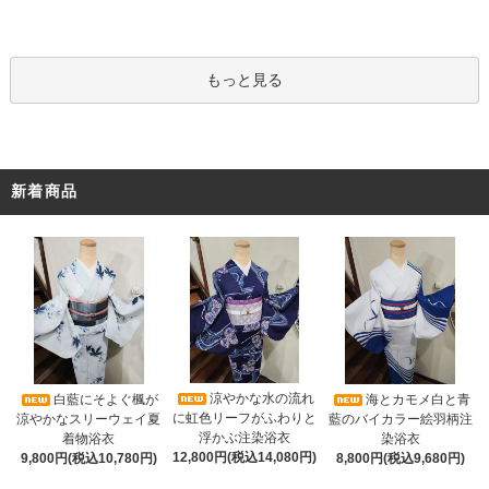
もっと見る
新着商品
涼やかな水の流れ
白藍にそよぐ楓が
海とカモメ白と青
に虹色リーフがふわりと
涼やかなスリーウェイ夏
藍のバイカラー絵羽柄注
浮かぶ注染浴衣
着物浴衣
染浴衣
12,800円(税込14,080円)
9,800円(税込10,780円)
8,800円(税込9,680円)