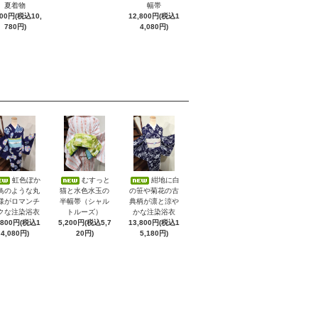
夏着物
幅帯
800円(税込10,
12,800円(税込1
780円)
4,080円)
虹色ぼか
むすっと
紺地に白
鳥のような丸
猫と水色水玉の
の笹や菊花の古
様がロマンチ
半幅帯（シャル
典柄が凛と涼や
クな注染浴衣
トルーズ）
かな注染浴衣
,800円(税込1
5,200円(税込5,7
13,800円(税込1
4,080円)
20円)
5,180円)