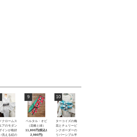
9
10
ノクロームス
ベルタル・オビ
ターコイズの梅
エアのモダン
（花椿と緑）
花とチェリーピ
ザインが格好
11,800円(税込1
ンクボーダーの
い洗える絽の
2,980円)
リバーシブル半