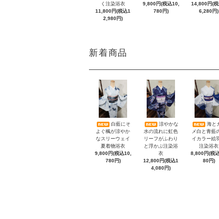
く注染浴衣
9,800円(税込10,
14,800円(
11,800円(税込1
780円)
6,280円)
2,980円)
新着商品
白藍にそ
涼やかな
海と
よぐ楓が涼やか
水の流れに虹色
メ白と青藍
なスリーウェイ
リーフがふわり
イカラー絵
夏着物浴衣
と浮かぶ注染浴
注染浴衣
9,800円(税込10,
衣
8,800円(税込
780円)
12,800円(税込1
80円)
4,080円)