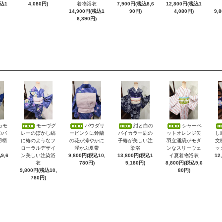
税込1
4,080円)
着物浴衣
7,900円(税込8,6
12,800円(税込1
14,900円(税込1
90円)
4,080円)
9,
6,390円)
カモ
モーヴグ
パウダリ
紺と白の
シャーベ
のバ
レーのぼかし縞
ーピンクに鈴蘭
バイカラー鹿の
ットオレンジ矢
し
羽柄
に椿のようなフ
の花が涼やかに
子椿が美しい注
羽立涌縞がモダ
文
ローラルデザイ
浮かぶ夏帯
染浴
ンなスリーウェ
ッ
9,6
ン美しい注染浴
9,800円(税込10,
13,800円(税込1
イ夏着物浴衣
12
衣
780円)
5,180円)
8,800円(税込9,6
9,800円(税込10,
80円)
780円)