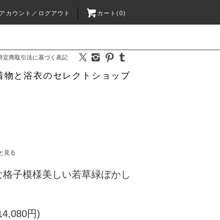
アカウント／ログアウト
カート(0)
特定商取引法に基づく表記
着物と浴衣のセレクトショップ
と見る
な格子模様美しい若草緑ぼかし
4,080円)