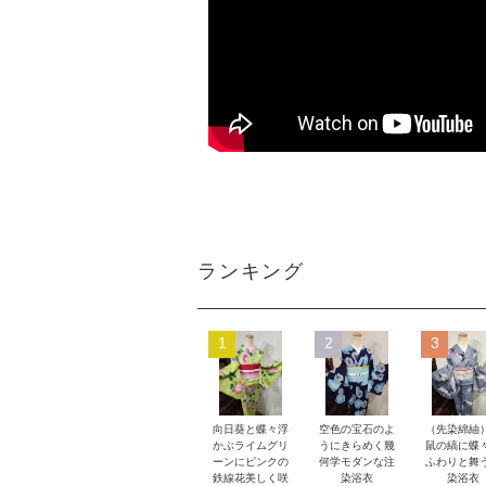
ランキング
1
2
3
向日葵と蝶々浮
空色の宝石のよ
（先染綿紬
かぶライムグリ
うにきらめく幾
鼠の縞に蝶
ーンにピンクの
何学モダンな注
ふわりと舞
鉄線花美しく咲
染浴衣
染浴衣