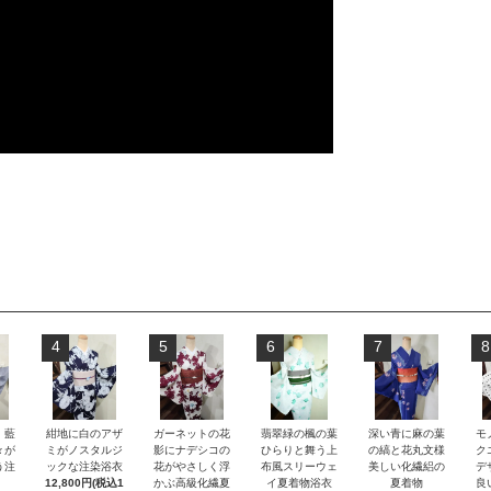
4
5
6
7
8
）藍
紺地に白のアザ
ガーネットの花
翡翠緑の楓の葉
深い青に麻の葉
モ
々が
ミがノスタルジ
影にナデシコの
ひらりと舞う上
の縞と花丸文様
ク
う注
ックな注染浴衣
花がやさしく浮
布風スリーウェ
美しい化繊絽の
デ
12,800円(税込1
かぶ高級化繊夏
イ夏着物浴衣
夏着物
良