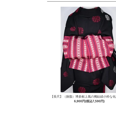
【長尺】（臙脂）博多献上風の獨鈷縞小粋な化
6,900円(税込7,590円)