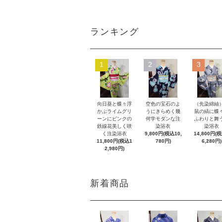
ランキング
1
2
3
向日葵と蝶々浮
空色の宝石のよ
（先染綿紬
かぶライムグリ
うにきらめく幾
鼠の縞に蝶
ーンにピンクの
何学モダンな注
ふわりと舞
鉄線花美しく咲
染浴衣
染浴衣
く注染浴衣
9,800円(税込10,
14,800円(
11,800円(税込1
780円)
6,280円)
2,980円)
新着商品