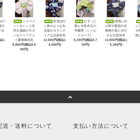
白の
シャーベ
虹色ぼか
むすっと
紺地に白
鹿の
ットオレンジ矢
し鳥のような丸
猫と水色水玉の
の笹や菊花の古
に
い注
羽立涌縞がモダ
文様がロマンチ
半幅帯（シャル
典柄が凛と涼や
が
ンなスリーウェ
ックな注染浴衣
トルーズ）
かな注染浴衣
13
税込1
イ夏着物浴衣
12,800円(税込1
5,200円(税込5,7
13,800円(税込1
8,800円(税込9,6
4,080円)
20円)
5,180円)
80円)
配送・送料について
支払い方法について