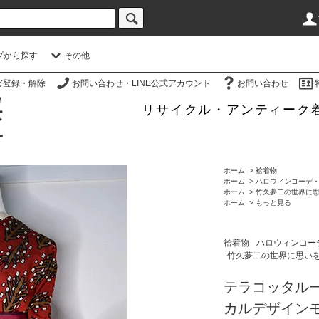
プから探す
その他
ガ登録・解除
お問い合わせ・LINE公式アカウント
お問い合わせ
リサイクル・アンティーク
ホーム
>
袷着物
ホーム
>
ハロウィンコーデ
ホーム
>
竹久夢二の世界に
ホーム
>
もっと見る
袷着物
ハロウィンコー
竹久夢二の世界に思い
テラコッタル
カルデザイン