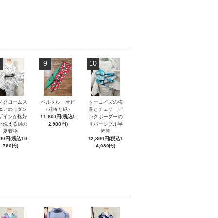
9
10
ノクロームス
ベルタル・オビ
ターコイズの梅
エアのモダン
（花椿と緑）
花とチェリーピ
ザインが格好
11,800円(税込1
ンクボーダーの
い洗える絽の
2,980円)
リバーシブル半
夏着物
幅帯
800円(税込10,
12,800円(税込1
780円)
4,080円)