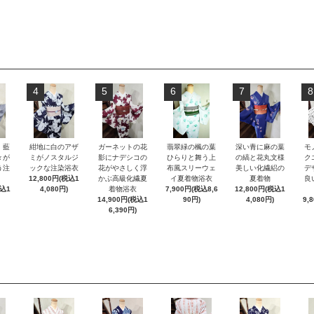
4
5
6
7
8
）藍
紺地に白のアザ
ガーネットの花
翡翠緑の楓の葉
深い青に麻の葉
モ
々が
ミがノスタルジ
影にナデシコの
ひらりと舞う上
の縞と花丸文様
ク
う注
ックな注染浴衣
花がやさしく浮
布風スリーウェ
美しい化繊絽の
デ
12,800円(税込1
かぶ高級化繊夏
イ夏着物浴衣
夏着物
良
税込1
4,080円)
着物浴衣
7,900円(税込8,6
12,800円(税込1
14,900円(税込1
90円)
4,080円)
9,
6,390円)