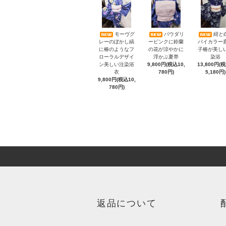
モーヴグ
パウダリ
紺と
レーのぼかし縞
ーピンクに鈴蘭
バイカラー
に椿のようなフ
の花が涼やかに
子椿が美し
ローラルデザイ
浮かぶ夏帯
染浴
ン美しい注染浴
9,800円(税込10,
13,800円(
衣
780円)
5,180円)
9,800円(税込10,
780円)
返品について