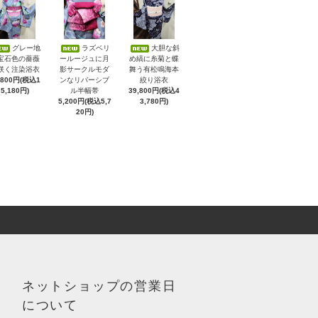
グレー地
ラズベリ
大胆な斜
宝石色の薔薇
ールージュに月
め縞に糸菊と蝶
咲く注染浴衣
影サークルモダ
舞う有松鳴海本
,800円(税込1
ンなリバーシブ
絞り浴衣
5,180円)
ル半幅帯
39,800円(税込4
5,200円(税込5,7
3,780円)
20円)
ネットショップの営業日
について