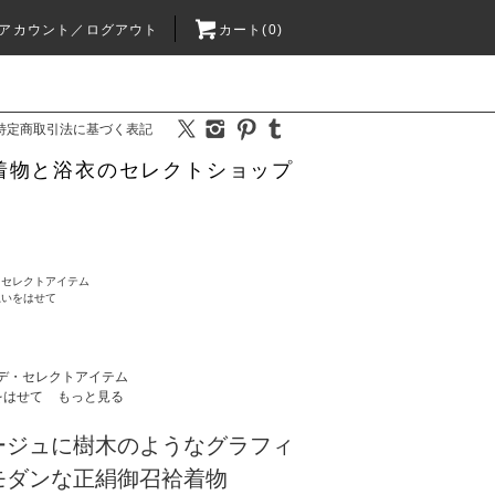
アカウント／ログアウト
カート(0)
特定商取引法に基づく表記
着物と浴衣のセレクトショップ
・セレクトアイテム
思いをはせて
デ・セレクトアイテム
をはせて
もっと見る
ージュに樹木のようなグラフィ
モダンな正絹御召袷着物