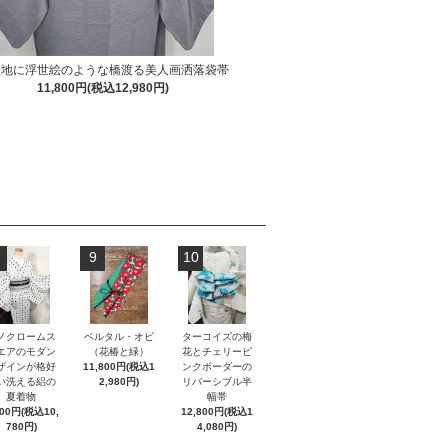
藍地に浮世絵のような橋渡る美人画洒落袋帯
11,800円(税込12,980円)
9
10
ノクロームス
ベルタル・オビ
ターコイズの梅
エアのモダン
（花椿と緑）
花とチェリーピ
ザインが格好
11,800円(税込1
ンクボーダーの
い洗える絽の
2,980円)
リバーシブル半
夏着物
幅帯
800円(税込10,
12,800円(税込1
780円)
4,080円)