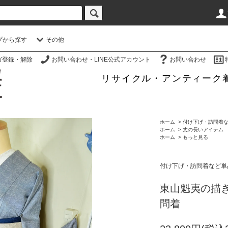
プから探す
その他
ガ登録・解除
お問い合わせ・LINE公式アカウント
お問い合わせ
リサイクル・アンティーク
ホーム
>
付け下げ・訪問着
ホーム
>
丈の長いアイテム
ホーム
>
もっと見る
付け下げ・訪問着など単
東山魁夷の描
問着