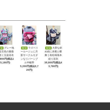
グレー地
ラズベリ
大胆な斜
宝石色の薔薇
ールージュに月
め縞に糸菊と蝶
咲く注染浴衣
影サークルモダ
舞う有松鳴海本
,800円(税込1
ンなリバーシブ
絞り浴衣
5,180円)
ル半幅帯
39,800円(税込4
5,200円(税込5,7
3,780円)
20円)