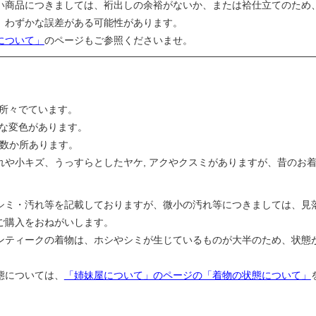
い商品につきましては、裄出しの余裕がないか、または袷仕立てのため
、わずかな誤差がある可能性があります。
について」
のページもご参照くださいませ。
が所々でています。
うな変色があります。
が数か所あります。
れや小キズ、うっすらとしたヤケ, アクやクスミがありますが、昔のお
シミ・汚れ等を記載しておりますが、微小の汚れ等につきましては、見
ご購入をおねがいします。
ンティークの着物は、ホシやシミが生じているものが大半のため、状態
態については、
「姉妹屋について」のページの「着物の状態について」