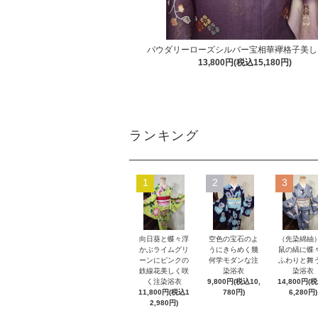
パウダリーローズシルバー宝相華襷格子美し
13,800円(税込15,180円)
ランキング
1
2
3
向日葵と蝶々浮
空色の宝石のよ
（先染綿紬
かぶライムグリ
うにきらめく幾
鼠の縞に蝶
ーンにピンクの
何学モダンな注
ふわりと舞
鉄線花美しく咲
染浴衣
染浴衣
く注染浴衣
9,800円(税込10,
14,800円(
11,800円(税込1
780円)
6,280円)
2,980円)