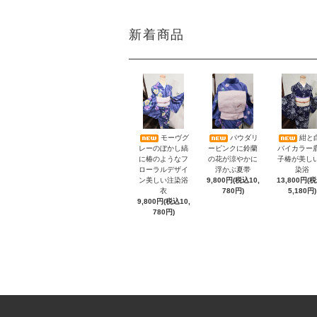
新着商品
モーヴグ
パウダリ
紺と
レーのぼかし縞
ーピンクに鈴蘭
バイカラー
に椿のようなフ
の花が涼やかに
子椿が美し
ローラルデザイ
浮かぶ夏帯
染浴
ン美しい注染浴
9,800円(税込10,
13,800円(
衣
780円)
5,180円)
9,800円(税込10,
780円)