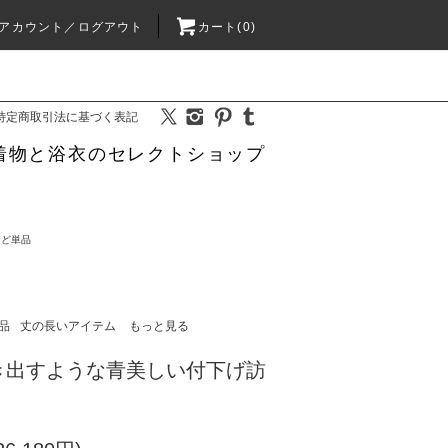
アカウント／ログアウト
カート(0)
特定商取引法に基づく表記
着物と浴衣のセレクトショップ
など単品
品
丈の長いアイテム
もっと見る
き出すような青美しい付下げ訪