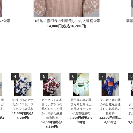
い袋帯
白銀地に揚羽蝶の刺繍美しいお太鼓柄袋帯
濃
14,800円(税込16,280円)
4
5
6
7
8
）藍
紺地に白のアザ
ガーネットの花
翡翠緑の楓の葉
深い青に麻の葉
モ
々が
ミがノスタルジ
影にナデシコの
ひらりと舞う上
の縞と花丸文様
ク
う注
ックな注染浴衣
花がやさしく浮
布風スリーウェ
美しい化繊絽の
デ
12,800円(税込1
かぶ高級化繊夏
イ夏着物浴衣
夏着物
良
税込1
4,080円)
着物浴衣
7,900円(税込8,6
12,800円(税込1
14,900円(税込1
90円)
4,080円)
9,
6,390円)