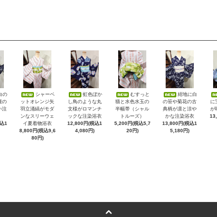
白の
シャーベ
虹色ぼか
むすっと
紺地に白
鹿の
ットオレンジ矢
し鳥のような丸
猫と水色水玉の
の笹や菊花の古
に
い注
羽立涌縞がモダ
文様がロマンチ
半幅帯（シャル
典柄が凛と涼や
が
ンなスリーウェ
ックな注染浴衣
トルーズ）
かな注染浴衣
13
税込1
イ夏着物浴衣
12,800円(税込1
5,200円(税込5,7
13,800円(税込1
8,800円(税込9,6
4,080円)
20円)
5,180円)
80円)