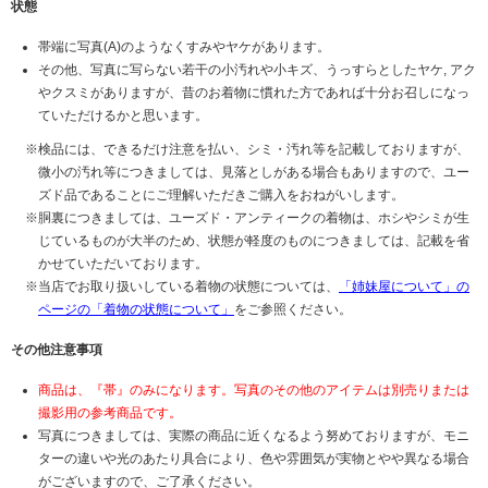
状態
帯端に写真(A)のようなくすみやヤケがあります。
その他、写真に写らない若干の小汚れや小キズ、うっすらとしたヤケ, アク
やクスミがありますが、昔のお着物に慣れた方であれば十分お召しになっ
ていただけるかと思います。
検品には、できるだけ注意を払い、シミ・汚れ等を記載しておりますが、
微小の汚れ等につきましては、見落としがある場合もありますので、ユー
ズド品であることにご理解いただきご購入をおねがいします。
胴裏につきましては、ユーズド・アンティークの着物は、ホシやシミが生
じているものが大半のため、状態が軽度のものにつきましては、記載を省
かせていただいております。
当店でお取り扱いしている着物の状態については、
「姉妹屋について」の
ページの「着物の状態について」
をご参照ください。
その他注意事項
商品は、『帯』のみになります。写真のその他のアイテムは別売りまたは
撮影用の参考商品です。
写真につきましては、実際の商品に近くなるよう努めておりますが、モニ
ターの違いや光のあたり具合により、色や雰囲気が実物とやや異なる場合
がございますので、ご了承ください。