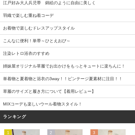
江戸好み大人兵児帯 錦絵のように自由に美しく
羽織で楽しむ重ね着コーデ
お着物で楽しむドレスアップスタイル
こんなに便利！単帯～ひとえおび～
注染レトロ浴衣のすすめ
姉妹屋オリジナル草履でお出かけをもっとキュートに楽ちんに！
単着物と夏着物と浴衣の3way！！ビンテージ夏素材に注目！！
草履のサイズと履き方について【着用レビュー】
MIXコーデも楽しいウール着物スタイル！
ランキング
1
2
3