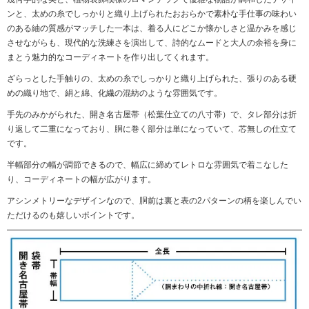
ンと、太めの糸でしっかりと織り上げられたおおらかで素朴な手仕事の味わい
のある紬の質感がマッチした一本は、着る人にどこか懐かしさと温かみを感じ
させながらも、現代的な洗練さを演出して、詩的なムードと大人の余裕を身に
まとう魅力的なコーディネートを作り出してくれます。
ざらっとした手触りの、太めの糸でしっかりと織り上げられた、張りのある硬
めの織り地で、絹と綿、化繊の混紡のような雰囲気です。
手先のみかがられた、開き名古屋帯（松葉仕立ての八寸帯）で、タレ部分は折
り返して二重になっており、胴に巻く部分は単になっていて、芯無しの仕立て
です。
半幅部分の幅が調節できるので、幅広に締めてレトロな雰囲気で着こなした
り、コーディネートの幅が広がります。
アシンメトリーなデザインなので、胴前は裏と表の2パターンの柄を楽しんでい
ただけるのも嬉しいポイントです。