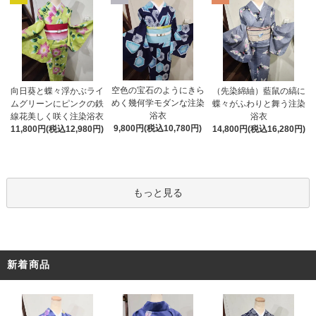
空色の宝石のようにきら
向日葵と蝶々浮かぶライ
（先染綿紬）藍鼠の縞に
めく幾何学モダンな注染
ムグリーンにピンクの鉄
蝶々がふわりと舞う注染
浴衣
線花美しく咲く注染浴衣
浴衣
9,800円(税込10,780円)
11,800円(税込12,980円)
14,800円(税込16,280円)
もっと見る
新着商品