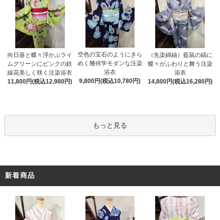
空色の宝石のようにきら
向日葵と蝶々浮かぶライ
（先染綿紬）藍鼠の縞に
めく幾何学モダンな注染
ムグリーンにピンクの鉄
蝶々がふわりと舞う注染
浴衣
線花美しく咲く注染浴衣
浴衣
9,800円(税込10,780円)
11,800円(税込12,980円)
14,800円(税込16,280円)
もっと見る
新着商品