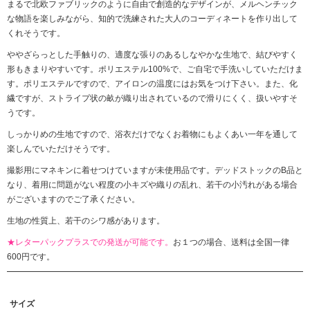
まるで北欧ファブリックのように自由で創造的なデザインが、メルヘンチック
な物語を楽しみながら、知的で洗練された大人のコーディネートを作り出して
くれそうです。
ややざらっとした手触りの、適度な張りのあるしなやかな生地で、結びやすく
形もきまりやすいです。ポリエステル100%で、ご自宅で手洗いしていただけま
す。ポリエステルですので、アイロンの温度にはお気をつけ下さい。また、化
繊ですが、ストライプ状の畝が織り出されているので滑りにくく、扱いやすそ
うです。
しっかりめの生地ですので、浴衣だけでなくお着物にもよくあい一年を通して
楽しんでいただけそうです。
撮影用にマネキンに着せつけていますが未使用品です。デッドストックのB品と
なり、着用に問題がない程度の小キズや織りの乱れ、若干の小汚れがある場合
がございますのでご了承ください。
生地の性質上、若干のシワ感があります。
★レターパックプラスでの発送が可能です。
お１つの場合、送料は全国一律
600円です。
サイズ