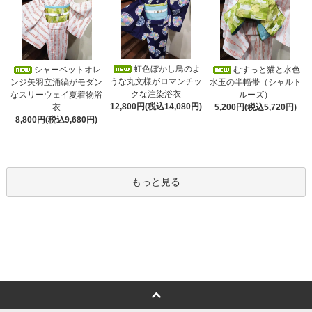
虹色ぼかし鳥のよ
シャーベットオレ
むすっと猫と水色
うな丸文様がロマンチッ
ンジ矢羽立涌縞がモダン
水玉の半幅帯（シャルト
クな注染浴衣
なスリーウェイ夏着物浴
ルーズ）
12,800円(税込14,080円)
衣
5,200円(税込5,720円)
8,800円(税込9,680円)
もっと見る