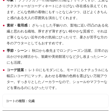
印象：
ブラックカラーの無地調の万能なデザインですが、上質な
テクスチャーがコーディネートにさりげない存在感を添えてくれ
ます。どんな色柄の着物にもすっとなじみつつ、ほどよくきちん
と感のある大人の雰囲気を演出してくれます。
素材・着用感：
ざらっとした手触りの、梨地に近い凹凸のある化
繊と思われる織地。厚すぎず薄すぎない軽やかな質感で、それほ
ど寒くならない近年の冬の気候にぴったりで、暑さが苦手な方の
冬のアウターとしてもおすすめです。
季節・シーン：
秋口から春先までロングシーズン活躍。日常のお
出かけやお稽古から、観劇や美術館巡りなど少し改まったシーン
にも活躍。
コーデ提案：
レトロにもモダンにも、モードにもナチュラルにも
幅広いコーデにマッチ。あわせる着物の色柄を選ばない万能アウ
ター。すっきりとしたノーカラーなので、ショールやマフラーな
どを重ねるのにもぴったりです。
コートの種類：化繊