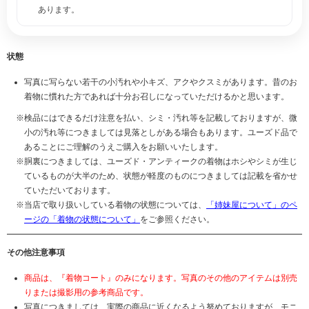
あります。
状態
写真に写らない若干の小汚れや小キズ、アクやクスミがあります。昔のお
着物に慣れた方であれば十分お召しになっていただけるかと思います。
検品にはできるだけ注意を払い、シミ・汚れ等を記載しておりますが、微
小の汚れ等につきましては見落としがある場合もあります。ユーズド品で
あることにご理解のうえご購入をお願いいたします。
胴裏につきましては、ユーズド・アンティークの着物はホシやシミが生じ
ているものが大半のため、状態が軽度のものにつきましては記載を省かせ
ていただいております。
当店で取り扱いしている着物の状態については、
「姉妹屋について」のペ
ージの「着物の状態について」
をご参照ください。
その他注意事項
商品は、『着物コート』のみになります。写真のその他のアイテムは別売
りまたは撮影用の参考商品です。
写真につきましては、実際の商品に近くなるよう努めておりますが、モニ