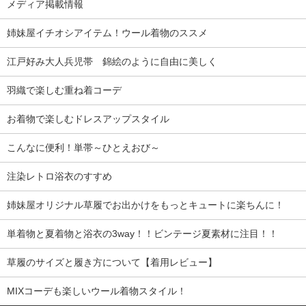
メディア掲載情報
姉妹屋イチオシアイテム！ウール着物のススメ
江戸好み大人兵児帯 錦絵のように自由に美しく
羽織で楽しむ重ね着コーデ
お着物で楽しむドレスアップスタイル
こんなに便利！単帯～ひとえおび～
注染レトロ浴衣のすすめ
姉妹屋オリジナル草履でお出かけをもっとキュートに楽ちんに！
単着物と夏着物と浴衣の3way！！ビンテージ夏素材に注目！！
草履のサイズと履き方について【着用レビュー】
MIXコーデも楽しいウール着物スタイル！