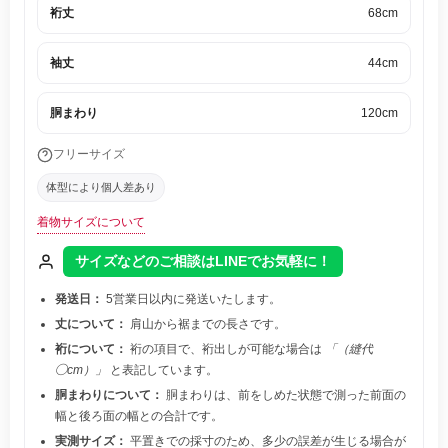
裄丈
68cm
袖丈
44cm
胴まわり
120cm
フリーサイズ
体型により個人差あり
着物サイズについて
サイズなどのご相談はLINEでお気軽に！
発送日：
5営業日以内に発送いたします。
丈について：
肩山から裾までの長さです。
裄について：
裄の項目で、裄出しが可能な場合は
「（縫代
◯cm）」
と表記しています。
胴まわりについて：
胴まわりは、前をしめた状態で測った前面の
幅と後ろ面の幅との合計です。
実測サイズ：
平置きでの採寸のため、多少の誤差が生じる場合が