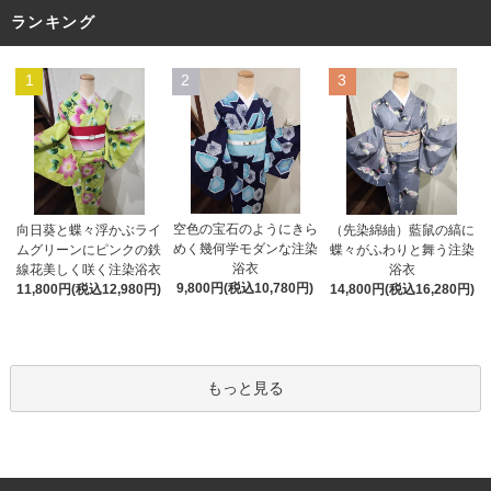
ランキング
1
2
3
空色の宝石のようにきら
向日葵と蝶々浮かぶライ
（先染綿紬）藍鼠の縞に
めく幾何学モダンな注染
ムグリーンにピンクの鉄
蝶々がふわりと舞う注染
浴衣
線花美しく咲く注染浴衣
浴衣
9,800円(税込10,780円)
11,800円(税込12,980円)
14,800円(税込16,280円)
もっと見る