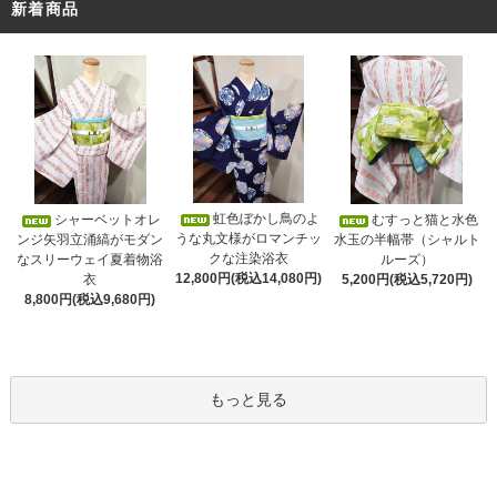
新着商品
虹色ぼかし鳥のよ
シャーベットオレ
むすっと猫と水色
うな丸文様がロマンチッ
ンジ矢羽立涌縞がモダン
水玉の半幅帯（シャルト
クな注染浴衣
なスリーウェイ夏着物浴
ルーズ）
12,800円(税込14,080円)
衣
5,200円(税込5,720円)
8,800円(税込9,680円)
もっと見る