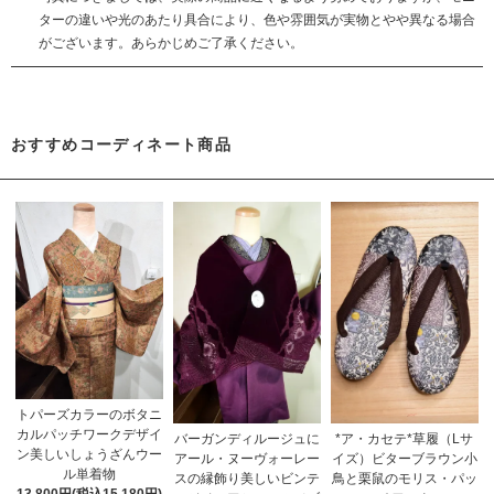
ターの違いや光のあたり具合により、色や雰囲気が実物とやや異なる場合
がございます。あらかじめご了承ください。
おすすめコーディネート商品
トパーズカラーのボタニ
カルパッチワークデザイ
バーガンディルージュに
*ア・カセテ*草履（Lサ
ン美しいしょうざんウー
アール・ヌーヴォーレー
イズ）ビターブラウン小
ル単着物
スの縁飾り美しいビンテ
鳥と栗鼠のモリス・パッ
13,800円(税込15,180円)