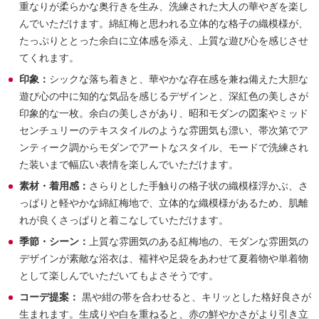
重なりが柔らかな奥行きを生み、洗練された大人の華やぎを楽し
んでいただけます。綿紅梅と思われる立体的な格子の織模様が、
たっぷりととった余白に立体感を添え、上質な遊び心を感じさせ
てくれます。
印象：
シックな落ち着きと、華やかな存在感を兼ね備えた大胆な
遊び心の中に知的な気品を感じるデザインと、深紅色の美しさが
印象的な一枚。余白の美しさがあり、昭和モダンの図案やミッド
センチュリーのテキスタイルのような雰囲気も漂い、帯次第でア
ンティーク調からモダンでアートなスタイル、モードで洗練され
た装いまで幅広い表情を楽しんでいただけます。
素材・着用感：
さらりとした手触りの格子状の織模様浮かぶ、さ
っぱりと軽やかな綿紅梅地で、立体的な織模様があるため、肌離
れが良くさっぱりと着こなしていただけます。
季節・シーン：
上質な雰囲気のある紅梅地の、モダンな雰囲気の
デザインが素敵な浴衣は、襦袢や足袋をあわせて夏着物や単着物
として楽しんでいただいてもよさそうです。
コーデ提案：
黒や紺の帯を合わせると、キリッとした格好良さが
生まれます。生成りや白を重ねると、赤の鮮やかさがより引き立