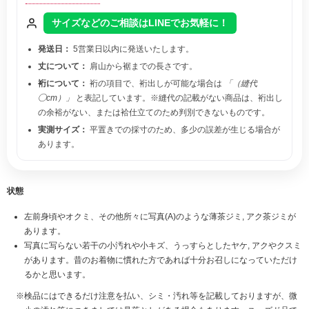
サイズなどのご相談はLINEでお気軽に！
発送日：
5営業日以内に発送いたします。
丈について：
肩山から裾までの長さです。
裄について：
裄の項目で、裄出しが可能な場合は
「（縫代
◯cm）」
と表記しています。※縫代の記載がない商品は、裄出し
の余裕がない、または袷仕立てのため判別できないものです。
実測サイズ：
平置きでの採寸のため、多少の誤差が生じる場合が
あります。
状態
左前身頃やオクミ、その他所々に写真(A)のような薄茶ジミ, アク茶ジミが
あります。
写真に写らない若干の小汚れや小キズ、うっすらとしたヤケ, アクやクスミ
があります。昔のお着物に慣れた方であれば十分お召しになっていただけ
るかと思います。
検品にはできるだけ注意を払い、シミ・汚れ等を記載しておりますが、微