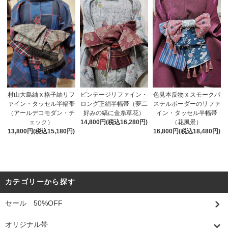
村山大島紬 x 格子紬リフ
ビンテージリファイン・
色見本反物 x スモークパ
ァイン・タッセル半幅帯
ロング正絹半幅帯（夢二
ステルボーダーのリファ
（アールデコモダン・チ
好みの縞に金糸草花）
イン・タッセル半幅帯
ェック）
14,800円(税込16,280円)
（花風景）
13,800円(税込15,180円)
16,800円(税込18,480円)
カテゴリーから探す
セール 50%OFF
オリジナル帯