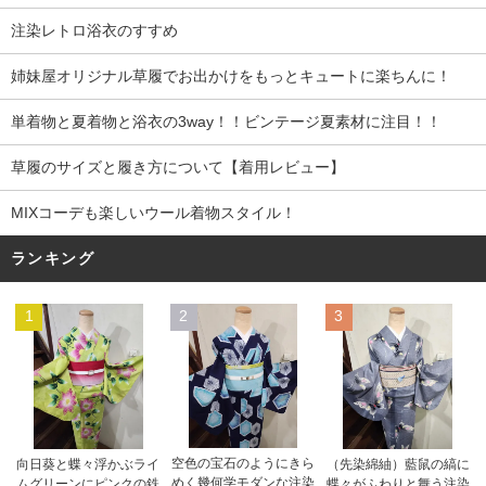
注染レトロ浴衣のすすめ
姉妹屋オリジナル草履でお出かけをもっとキュートに楽ちんに！
単着物と夏着物と浴衣の3way！！ビンテージ夏素材に注目！！
草履のサイズと履き方について【着用レビュー】
MIXコーデも楽しいウール着物スタイル！
ランキング
1
2
3
空色の宝石のようにきら
向日葵と蝶々浮かぶライ
（先染綿紬）藍鼠の縞に
めく幾何学モダンな注染
ムグリーンにピンクの鉄
蝶々がふわりと舞う注染