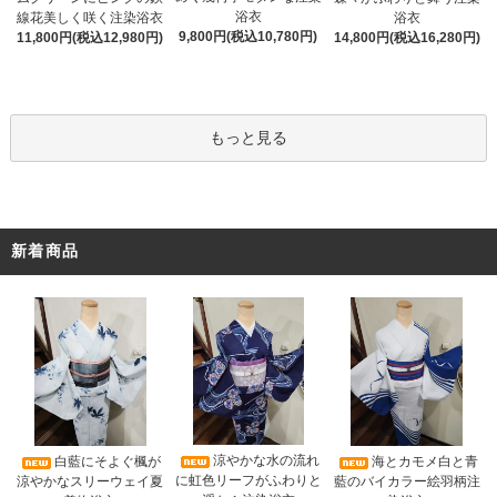
浴衣
線花美しく咲く注染浴衣
浴衣
9,800円(税込10,780円)
11,800円(税込12,980円)
14,800円(税込16,280円)
もっと見る
新着商品
涼やかな水の流れ
白藍にそよぐ楓が
海とカモメ白と青
に虹色リーフがふわりと
涼やかなスリーウェイ夏
藍のバイカラー絵羽柄注