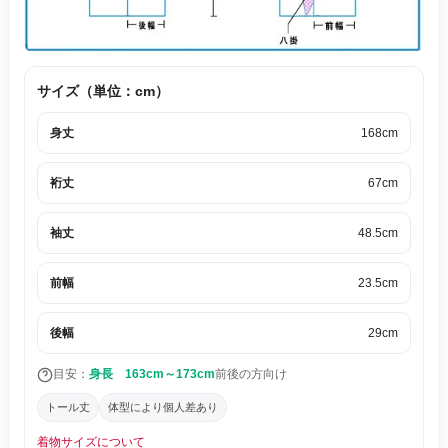
サイズ（単位：cm）
身丈
168cm
裄丈
67cm
袖丈
48.5cm
前幅
23.5cm
後幅
29cm
目安：
身長 163cm～173cm
前後の方向け
トール丈
体型により個人差あり
着物サイズについて