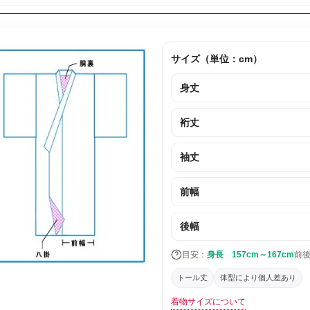
サイズ（単位：cm）
身丈
裄丈
袖丈
前幅
後幅
目安：
身長 157cm～167cm
前
トール丈
体型により個人差あり
着物サイズについて