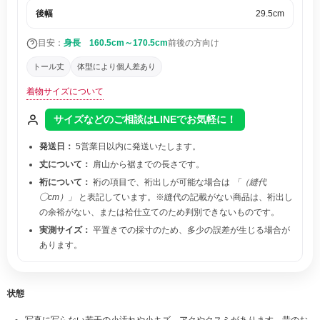
後幅
29.5cm
目安：
身長 160.5cm～170.5cm
前後の方向け
トール丈
体型により個人差あり
着物サイズについて
サイズなどのご相談はLINEでお気軽に！
発送日：
5営業日以内に発送いたします。
丈について：
肩山から裾までの長さです。
裄について：
裄の項目で、裄出しが可能な場合は
「（縫代
◯cm）」
と表記しています。※縫代の記載がない商品は、裄出し
の余裕がない、または袷仕立てのため判別できないものです。
実測サイズ：
平置きでの採寸のため、多少の誤差が生じる場合が
あります。
状態