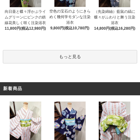
空色の宝石のようにきら
向日葵と蝶々浮かぶライ
（先染綿紬）藍鼠の縞に
めく幾何学モダンな注染
ムグリーンにピンクの鉄
蝶々がふわりと舞う注染
浴衣
線花美しく咲く注染浴衣
浴衣
9,800円(税込10,780円)
11,800円(税込12,980円)
14,800円(税込16,280円)
もっと見る
新着商品