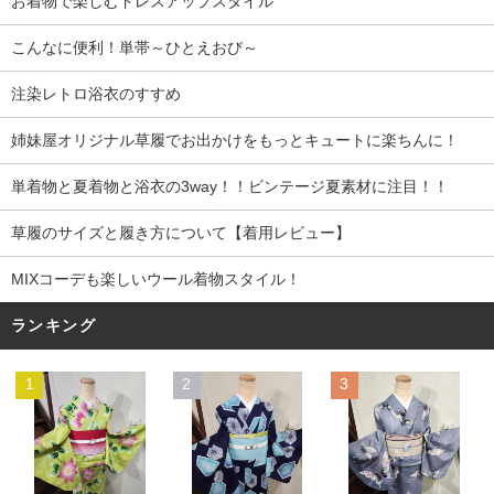
お着物で楽しむドレスアップスタイル
こんなに便利！単帯～ひとえおび～
注染レトロ浴衣のすすめ
姉妹屋オリジナル草履でお出かけをもっとキュートに楽ちんに！
単着物と夏着物と浴衣の3way！！ビンテージ夏素材に注目！！
草履のサイズと履き方について【着用レビュー】
MIXコーデも楽しいウール着物スタイル！
ランキング
1
2
3