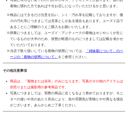
写真に写らない若干の小汚れや小キズ、アクやクスミがあります。昔のお
着物に慣れた方であれば十分お召しになっていただけるかと思います。
検品にはできるだけ注意を払い、シミ・汚れ等を記載しておりますが、微
小の汚れ等につきましては見落としがある場合もあります。ユーズド品で
あることにご理解のうえご購入をお願いいたします。
胴裏につきましては、ユーズド・アンティークの着物はホシやシミが生じ
ているものが大半のため、状態が軽度のものにつきましては記載を省かせ
ていただいております。
当店で取り扱いしている着物の状態については、
「姉妹屋について」のペ
ージの「着物の状態について」
をご参照ください。
その他注意事項
商品は、『着物または浴衣』のみになります。写真のその他のアイテムは
別売りまたは撮影用の参考商品です。
写真につきましては、実際の商品に近くなるよう努めておりますが、モニ
ターの違いや光のあたり具合により、色や雰囲気が実物とやや異なる場合
がございます。あらかじめご了承ください。