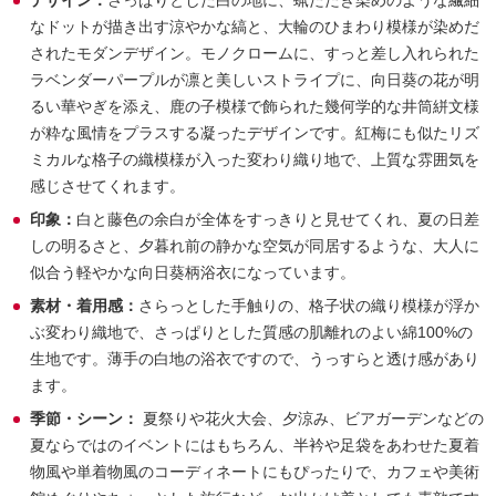
デザイン：
さっぱりとした白の地に、蝋たたき染めのような繊細
なドットが描き出す涼やかな縞と、大輪のひまわり模様が染めだ
されたモダンデザイン。モノクロームに、すっと差し入れられた
ラベンダーパープルが凛と美しいストライプに、向日葵の花が明
るい華やぎを添え、鹿の子模様で飾られた幾何学的な井筒絣文様
が粋な風情をプラスする凝ったデザインです。紅梅にも似たリズ
ミカルな格子の織模様が入った変わり織り地で、上質な雰囲気を
感じさせてくれます。
印象：
白と藤色の余白が全体をすっきりと見せてくれ、夏の日差
しの明るさと、夕暮れ前の静かな空気が同居するような、大人に
似合う軽やかな向日葵柄浴衣になっています。
素材・着用感：
さらっとした手触りの、格子状の織り模様が浮か
ぶ変わり織地で、さっぱりとした質感の肌離れのよい綿100%の
生地です。薄手の白地の浴衣ですので、うっすらと透け感があり
ます。
季節・シーン：
夏祭りや花火大会、夕涼み、ビアガーデンなどの
夏ならではのイベントにはもちろん、半衿や足袋をあわせた夏着
物風や単着物風のコーディネートにもぴったりで、カフェや美術