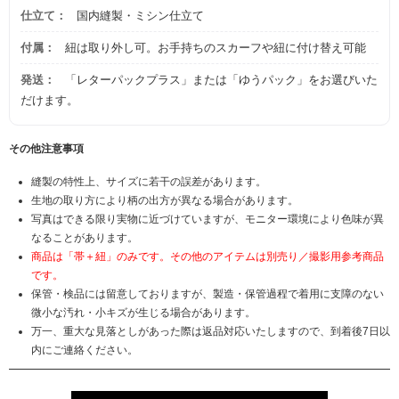
仕立て：
国内縫製・ミシン仕立て
付属：
紐は取り外し可。お手持ちのスカーフや紐に付け替え可能
発送：
「レターパックプラス」または「ゆうパック」をお選びいた
だけます。
その他注意事項
縫製の特性上、サイズに若干の誤差があります。
生地の取り方により柄の出方が異なる場合があります。
写真はできる限り実物に近づけていますが、モニター環境により色味が異
なることがあります。
商品は「帯＋紐」のみです。その他のアイテムは別売り／撮影用参考商品
です。
保管・検品には留意しておりますが、製造・保管過程で着用に支障のない
微小な汚れ・小キズが生じる場合があります。
万一、重大な見落としがあった際は返品対応いたしますので、到着後7日以
内にご連絡ください。