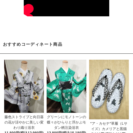
おすすめコーディネート商品
藤色ストライプと向日葵
グリーンにモノトーンの
の花が涼やかに美しい変
蝶々がひらりと浮かぶモ
*ア・カセテ*草履（Lサ
わり織り浴衣
ダン柄注染浴衣
イズ）カメリアと黒猫
11,800円(税込12,980円)
13,800円(税込15,180円)