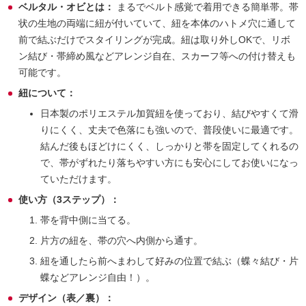
ベルタル・オビとは：
まるでベルト感覚で着用できる簡単帯。帯
状の生地の両端に紐が付いていて、紐を本体のハトメ穴に通して
前で結ぶだけでスタイリングが完成。紐は取り外しOKで、リボ
ン結び・帯締め風などアレンジ自在、スカーフ等への付け替えも
可能です。
紐について：
日本製のポリエステル加賀紐を使っており、結びやすくて滑
りにくく、丈夫で色落にも強いので、普段使いに最適です。
結んだ後もほどけにくく、しっかりと帯を固定してくれるの
で、帯がずれたり落ちやすい方にも安心にしてお使いになっ
ていただけます。
使い方（3ステップ）：
帯を背中側に当てる。
片方の紐を、帯の穴へ内側から通す。
紐を通したら前へまわして好みの位置で結ぶ（蝶々結び・片
蝶などアレンジ自由！）。
デザイン（表／裏）：