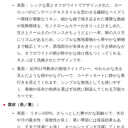
表面：
シックな黒とオフホワイトでデザインされた、ヨー
ロッパのビンテージテキスタイルを思わせる繊細なペイズリ
ー模様が素敵なリネン。細かな線で描き込まれた優雅な曲線
や装飾模様を、モノクロームカラーがきりっとひきしめた、
甘さとクールさのバランスがちょうどよい一本。柄の入り方
にリズムがあるため、シンプルな無地着物から華やかな柄物
まで幅広くマッチ。黒地部分が全体をきりっと引き締めなが
ら、オフホワイトの柄が軽やかな抜け感もつくってくれる、
大人っぽく洗練されたデザインです。
裏面：
紀州11号帆布の無地ライトグレー。やわらかな光を
含んだような穏やかなグレーで、コーディネートに静かな奥
行きを添えてくれます。シンプルな無地としても使いやす
く、着物や浴衣の色柄を選ばず自然に馴染んでくれる万能カ
ラーです。
素材（表／裏）：
表面：
リネン100%。さらっとした爽やかな肌触りで、水分
や汗の吸水性・発散性が良く、寒い季節には保温効果もあ
り、丈夫で洗濯にも強く、オールシーズン大活躍してくれる