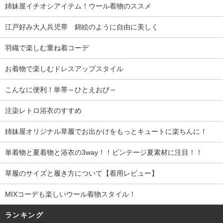
姉妹屋イチオシアイテム！ウール着物のススメ
江戸好み大人兵児帯 錦絵のように自由に美しく
羽織で楽しむ重ね着コーデ
お着物で楽しむドレスアップスタイル
こんなに便利！単帯～ひとえおび～
注染レトロ浴衣のすすめ
姉妹屋オリジナル草履でお出かけをもっとキュートに楽ちんに！
単着物と夏着物と浴衣の3way！！ビンテージ夏素材に注目！！
草履のサイズと履き方について【着用レビュー】
MIXコーデも楽しいウール着物スタイル！
ランキング