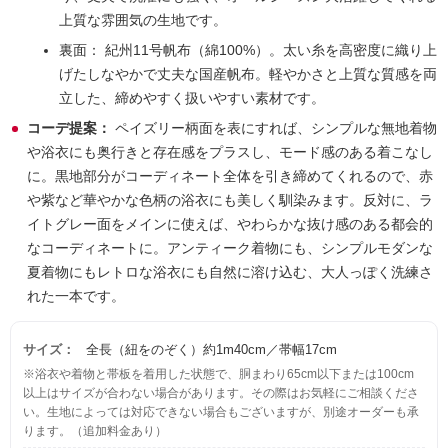
上質な雰囲気の生地です。
裏面：
紀州11号帆布（綿100%）。太い糸を高密度に織り上
げたしなやかで丈夫な国産帆布。軽やかさと上質な質感を両
立した、締めやすく扱いやすい素材です。
コーデ提案：
ペイズリー柄面を表にすれば、シンプルな無地着物
や浴衣にも奥行きと存在感をプラスし、モード感のある着こなし
に。黒地部分がコーディネート全体を引き締めてくれるので、赤
や紫など華やかな色柄の浴衣にも美しく馴染みます。反対に、ラ
イトグレー面をメインに使えば、やわらかな抜け感のある都会的
なコーディネートに。アンティーク着物にも、シンプルモダンな
夏着物にもレトロな浴衣にも自然に溶け込む、大人っぽく洗練さ
れた一本です。
サイズ：
全長（紐をのぞく）約1m40cm／帯幅17cm
※浴衣や着物と帯板を着用した状態で、胴まわり65cm以下または100cm
以上はサイズが合わない場合があります。その際はお気軽にご相談くださ
い。生地によっては対応できない場合もございますが、別途オーダーも承
ります。（追加料金あり）