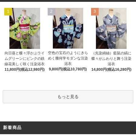
1
2
3
空色の宝石のようにきら
向日葵と蝶々浮かぶライ
（先染綿紬）藍鼠の縞に
めく幾何学モダンな注染
ムグリーンにピンクの鉄
蝶々がふわりと舞う注染
浴衣
線花美しく咲く注染浴衣
浴衣
9,800円(税込10,780円)
11,800円(税込12,980円)
14,800円(税込16,280円)
もっと見る
新着商品