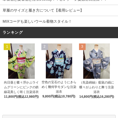
草履のサイズと履き方について【着用レビュー】
MIXコーデも楽しいウール着物スタイル！
ランキング
1
2
3
空色の宝石のようにきら
向日葵と蝶々浮かぶライ
（先染綿紬）藍鼠の縞に
めく幾何学モダンな注染
ムグリーンにピンクの鉄
蝶々がふわりと舞う注染
浴衣
線花美しく咲く注染浴衣
浴衣
9,800円(税込10,780円)
11,800円(税込12,980円)
14,800円(税込16,280円)