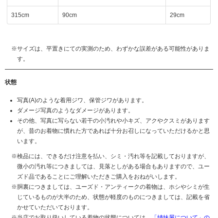
315cm
90cm
29cm
サイズは、平置きにての実測のため、わずかな誤差がある可能性がありま
す。
状態
写真(A)のような着用ジワ、保管ジワがあります。
ダメージ写真のようなダメージがあります。
その他、写真に写らない若干の小汚れや小キズ、アクやクスミがあります
が、昔のお着物に慣れた方であれば十分お召しになっていただけるかと思
います。
検品には、できるだけ注意を払い、シミ・汚れ等を記載しておりますが、
微小の汚れ等につきましては、見落としがある場合もありますので、ユー
ズド品であることにご理解いただきご購入をおねがいします。
胴裏につきましては、ユーズド・アンティークの着物は、ホシやシミが生
じているものが大半のため、状態が軽度のものにつきましては、記載を省
かせていただいております。
当店でお取り扱いしている着物の状態については、
「姉妹屋について」の