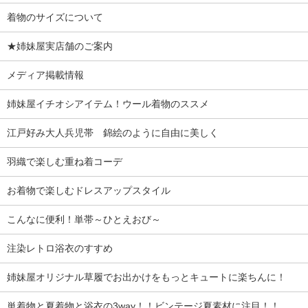
着物のサイズについて
★姉妹屋実店舗のご案内
メディア掲載情報
姉妹屋イチオシアイテム！ウール着物のススメ
江戸好み大人兵児帯 錦絵のように自由に美しく
羽織で楽しむ重ね着コーデ
お着物で楽しむドレスアップスタイル
こんなに便利！単帯～ひとえおび～
注染レトロ浴衣のすすめ
姉妹屋オリジナル草履でお出かけをもっとキュートに楽ちんに！
単着物と夏着物と浴衣の3way！！ビンテージ夏素材に注目！！