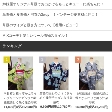
姉妹屋オリジナル草履でお出かけをもっとキュートに楽ちんに！
単着物と夏着物と浴衣の3way！！ビンテージ夏素材に注目！！
草履のサイズと履き方について【着用レビュー】
MIXコーデも楽しいウール着物スタイル！
ランキング
1
2
3
空色の宝石のようにきら
向日葵と蝶々浮かぶライ
（先染綿紬）藍鼠の縞に
めく幾何学モダンな注染
ムグリーンにピンクの鉄
蝶々がふわりと舞う注染
浴衣
線花美しく咲く注染浴衣
浴衣
9,800円(税込10,780円)
11,800円(税込12,980円)
14,800円(税込16,280円)