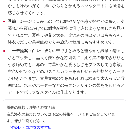
かしも味わい深く、風にひらりとかえるスソやタモトにも風情を
感じさせてくれます。
季節・シーン：
日差しの下では鮮やかな色彩が軽やかに映え、夕
暮れから夜にかけては紺地が夜空に溶け込むような美しさを見せ
てくれます。夏祭りや花火大会、夕涼みのお出かけはもちろん、
浴衣で楽しむ美術館めぐりや旅先の散策にもおすすめです。
コーデ提案：
白や生成りの帯でまとめると軽やかな線描の清々し
さとマッチし、品良く爽やかな雰囲気に。紺や黒の帯できりりと
引き締めても、赤の帯で華やかな愛らしさをプラスしても素敵。
空色やピンクなどのパステルカラーをあわせたら幻想的なムード
がひきたちます。古典文様の帯をあわせれば端正で大人っぽい雰
囲気に、水玉やボーダーなどのモダンデザインの帯をあわせると
アートでポップなスタイルに仕上がります。
着物の種類：注染 / 浴衣 / 綿
注染浴衣の魅力については下記の特集ページでもご紹介していま
す。ぜひご覧ください。
「注染レトロ浴衣のすすめ」