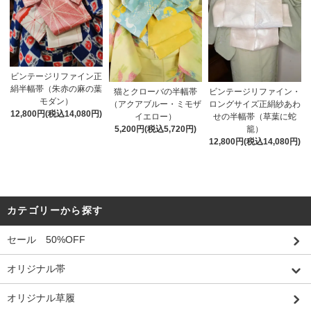
ビンテージリファイン正
絹半幅帯（朱赤の麻の葉
猫とクローバの半幅帯
ビンテージリファイン・
モダン）
（アクアブルー・ミモザ
ロングサイズ正絹紗あわ
12,800円(税込14,080円)
イエロー）
せの半幅帯（草葉に蛇
5,200円(税込5,720円)
籠）
12,800円(税込14,080円)
カテゴリーから探す
セール 50%OFF
オリジナル帯
オリジナル草履