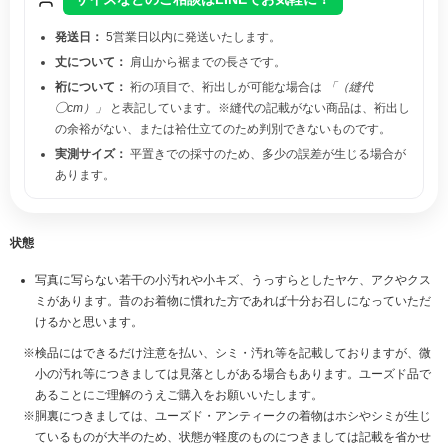
発送日：
5営業日以内に発送いたします。
丈について：
肩山から裾までの長さです。
裄について：
裄の項目で、裄出しが可能な場合は
「（縫代
◯cm）」
と表記しています。※縫代の記載がない商品は、裄出し
の余裕がない、または袷仕立てのため判別できないものです。
実測サイズ：
平置きでの採寸のため、多少の誤差が生じる場合が
あります。
状態
写真に写らない若干の小汚れや小キズ、うっすらとしたヤケ、アクやクス
ミがあります。昔のお着物に慣れた方であれば十分お召しになっていただ
けるかと思います。
検品にはできるだけ注意を払い、シミ・汚れ等を記載しておりますが、微
小の汚れ等につきましては見落としがある場合もあります。ユーズド品で
あることにご理解のうえご購入をお願いいたします。
胴裏につきましては、ユーズド・アンティークの着物はホシやシミが生じ
ているものが大半のため、状態が軽度のものにつきましては記載を省かせ