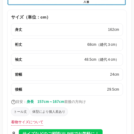
サイズ（単位：cm）
身丈
162cm
裄丈
68cm（縫代３cm）
袖丈
48.5cm（縫代４cm）
前幅
24cm
後幅
29.5cm
目安：
身長 157cm～167cm
前後の方向け
トール丈
体型により個人差あり
着物サイズについて
サイズなどのご相談はLINEでお気軽に！