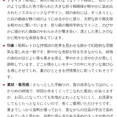
デザイン：
紺地に、満天の星空のようなドット模様と、色ガラス
のような澄んだ色で彩られた大きな折り鶴模様が軽やかに染め出
されたノスタルジックなデザイン。紺の余白には、すっきりとし
た白の曲線が飾り紐のようにゆるやかに巡り、大胆な折り鶴文様
を軽やかに繋いでいます。折り紙の幾何学的なラインと、のびや
かに描かれた曲線のやわらかさが響き合い、凛とした美しさのな
かに軽やかな余韻を添えています。
印象：
昭和レトロな抒情詩の世界を思わせる静かで幻想的な雰囲
気を楽しめる一枚です。鮮やかな色彩が目を引きながらも、紺地
の余白がほどよい落ち着きを添え、華やかさと涼やかさが美しく
調和しています。どこか懐かしいモチーフの中にモダンな遊び心
を感じさせてくれ、夏のひとときを抒情豊かに彩ってくれそうで
す。
素材・着用感：
さらっとした手触りの、昔の浴衣ならではのしっ
かりめの綿地で、何回か水をくぐってこなれた風合いがあります
が、お召しになっていても生地がよれっとなりにくく、お洗濯を
してもくたっとなりにくいので、長くご愛用いただけそうです。
裏までしっかり染料が通っており、昔ながらの注染の手法で染め
られていると思われ、自然な揺らぎのある染めのタッチや色のぼ