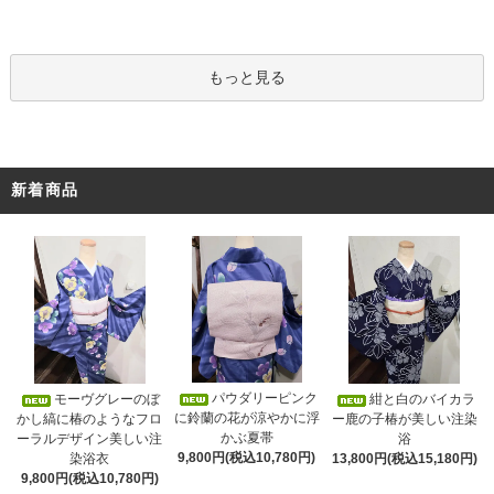
もっと見る
新着商品
パウダリーピンク
モーヴグレーのぼ
紺と白のバイカラ
に鈴蘭の花が涼やかに浮
かし縞に椿のようなフロ
ー鹿の子椿が美しい注染
かぶ夏帯
ーラルデザイン美しい注
浴
9,800円(税込10,780円)
染浴衣
13,800円(税込15,180円)
9,800円(税込10,780円)