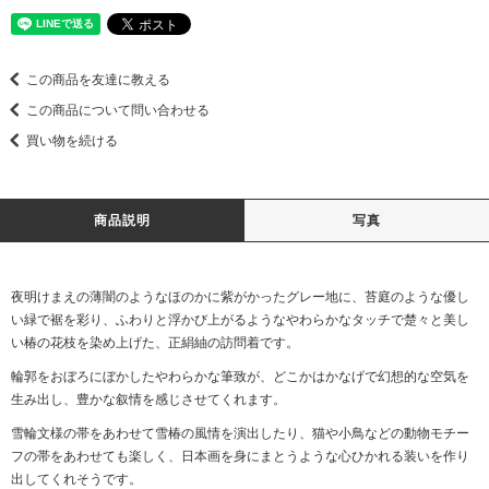
この商品を友達に教える
この商品について問い合わせる
買い物を続ける
商品説明
写真
夜明けまえの薄闇のようなほのかに紫がかったグレー地に、苔庭のような優し
い緑で裾を彩り、ふわりと浮かび上がるようなやわらかなタッチで楚々と美し
い椿の花枝を染め上げた、正絹紬の訪問着です。
輪郭をおぼろにぼかしたやわらかな筆致が、どこかはかなげで幻想的な空気を
生み出し、豊かな叙情を感じさせてくれます。
雪輪文様の帯をあわせて雪椿の風情を演出したり、猫や小鳥などの動物モチー
フの帯をあわせても楽しく、日本画を身にまとうような心ひかれる装いを作り
出してくれそうです。