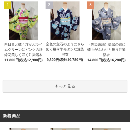
1
2
3
空色の宝石のようにきら
向日葵と蝶々浮かぶライ
（先染綿紬）藍鼠の縞に
めく幾何学モダンな注染
ムグリーンにピンクの鉄
蝶々がふわりと舞う注染
浴衣
線花美しく咲く注染浴衣
浴衣
9,800円(税込10,780円)
11,800円(税込12,980円)
14,800円(税込16,280円)
もっと見る
新着商品