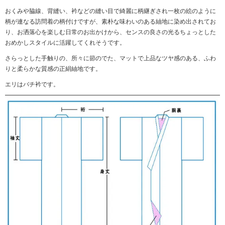
おくみや脇線、背縫い、衿などの縫い目で綺麗に柄継ぎされ一枚の絵のように
柄が連なる訪問着の柄付けですが、素朴な味わいのある紬地に染め出されてお
り、お洒落心を楽しむ日常のお出かけから、センスの良さの光るちょっとした
おめかしスタイルに活躍してくれそうです。
さらっとした手触りの、所々に節のでた、マットで上品なツヤ感のある、ふわ
りと柔らかな質感の正絹紬地です。
エリはバチ衿です。