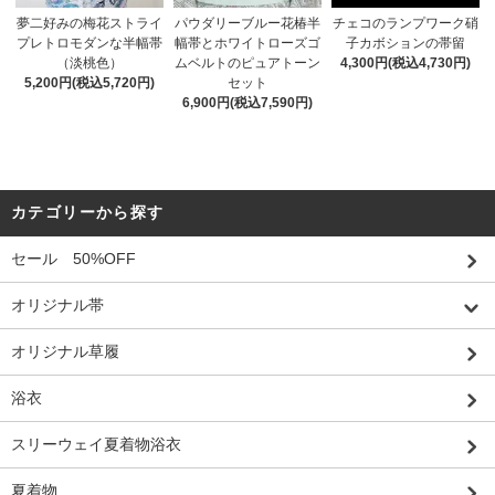
チェコのランプワーク硝
夢二好みの梅花ストライ
パウダリーブルー花椿半
子カボションの帯留
プレトロモダンな半幅帯
幅帯とホワイトローズゴ
4,300円(税込4,730円)
（淡桃色）
ムベルトのピュアトーン
5,200円(税込5,720円)
セット
6,900円(税込7,590円)
カテゴリーから探す
セール 50%OFF
オリジナル帯
オリジナル草履
浴衣
スリーウェイ夏着物浴衣
夏着物