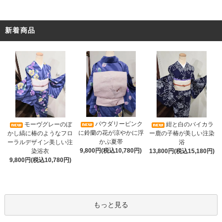
新着商品
パウダリーピンク
モーヴグレーのぼ
紺と白のバイカラ
に鈴蘭の花が涼やかに浮
かし縞に椿のようなフロ
ー鹿の子椿が美しい注染
かぶ夏帯
ーラルデザイン美しい注
浴
9,800円(税込10,780円)
染浴衣
13,800円(税込15,180円)
9,800円(税込10,780円)
もっと見る