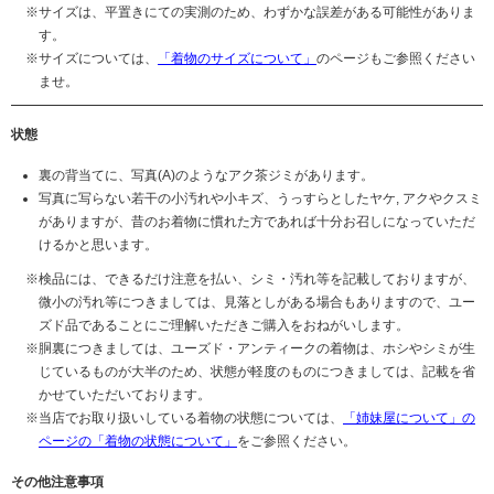
サイズは、平置きにての実測のため、わずかな誤差がある可能性がありま
す。
サイズについては、
「着物のサイズについて」
のページもご参照ください
ませ。
状態
裏の背当てに、写真(A)のようなアク茶ジミがあります。
写真に写らない若干の小汚れや小キズ、うっすらとしたヤケ, アクやクスミ
がありますが、昔のお着物に慣れた方であれば十分お召しになっていただ
けるかと思います。
検品には、できるだけ注意を払い、シミ・汚れ等を記載しておりますが、
微小の汚れ等につきましては、見落としがある場合もありますので、ユー
ズド品であることにご理解いただきご購入をおねがいします。
胴裏につきましては、ユーズド・アンティークの着物は、ホシやシミが生
じているものが大半のため、状態が軽度のものにつきましては、記載を省
かせていただいております。
当店でお取り扱いしている着物の状態については、
「姉妹屋について」の
ページの「着物の状態について」
をご参照ください。
その他注意事項