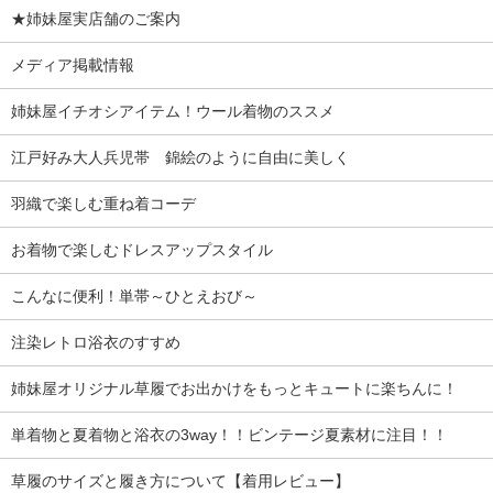
★姉妹屋実店舗のご案内
メディア掲載情報
姉妹屋イチオシアイテム！ウール着物のススメ
江戸好み大人兵児帯 錦絵のように自由に美しく
羽織で楽しむ重ね着コーデ
お着物で楽しむドレスアップスタイル
こんなに便利！単帯～ひとえおび～
注染レトロ浴衣のすすめ
姉妹屋オリジナル草履でお出かけをもっとキュートに楽ちんに！
単着物と夏着物と浴衣の3way！！ビンテージ夏素材に注目！！
草履のサイズと履き方について【着用レビュー】