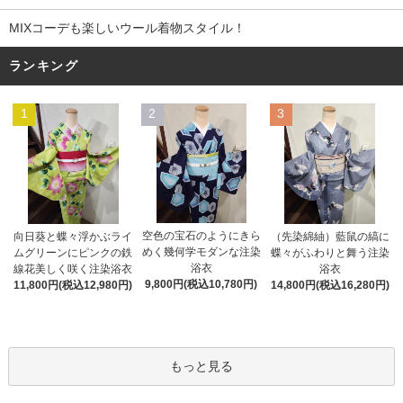
MIXコーデも楽しいウール着物スタイル！
ランキング
1
2
3
空色の宝石のようにきら
向日葵と蝶々浮かぶライ
（先染綿紬）藍鼠の縞に
めく幾何学モダンな注染
ムグリーンにピンクの鉄
蝶々がふわりと舞う注染
浴衣
線花美しく咲く注染浴衣
浴衣
9,800円(税込10,780円)
11,800円(税込12,980円)
14,800円(税込16,280円)
もっと見る