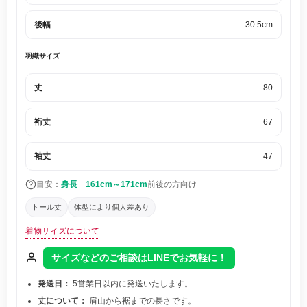
後幅
30.5cm
羽織サイズ
丈
80
裄丈
67
袖丈
47
目安：
身長 161cm～171cm
前後の方向け
トール丈
体型により個人差あり
着物サイズについて
サイズなどのご相談はLINEでお気軽に！
発送日：
5営業日以内に発送いたします。
丈について：
肩山から裾までの長さです。