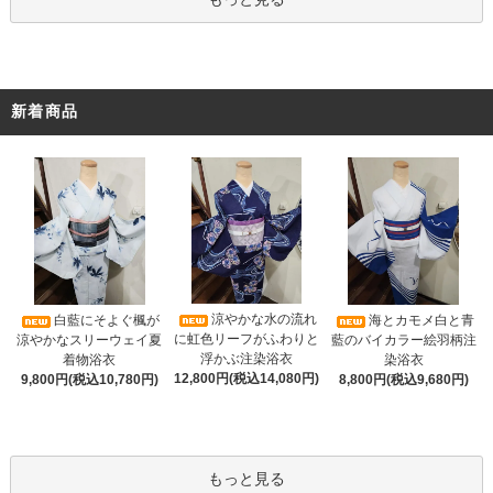
新着商品
涼やかな水の流れ
白藍にそよぐ楓が
海とカモメ白と青
に虹色リーフがふわりと
涼やかなスリーウェイ夏
藍のバイカラー絵羽柄注
浮かぶ注染浴衣
着物浴衣
染浴衣
12,800円(税込14,080円)
9,800円(税込10,780円)
8,800円(税込9,680円)
もっと見る