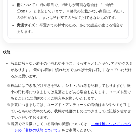
裄について：
裄の項目で、裄出しが可能な場合は
「（縫代
◯cm）」
と表記しています。※縫代の記載がない商品は、裄出し
の余裕がない、または袷仕立てのため判別できないものです。
実測サイズ：
平置きでの採寸のため、多少の誤差が生じる場合が
あります。
状態
写真に写らない若干の小汚れや小キズ、うっすらとしたヤケ, アクやクスミ
があります。 昔のお着物に慣れた方であれば十分お召しになっていただけ
るかと思います。
検品にはできるだけ注意を払い、シミ・汚れ等を記載しておりますが、微
小の汚れ等につきましては見落としがある場合もあります。ユーズド品で
あることにご理解のうえご購入をお願いいたします。
胴裏につきましては、ユーズド・アンティークの着物はホシやシミが生じ
ているものが大半のため、状態が軽度のものにつきましては記載を省かせ
ていただいております。
当店で取り扱いしている着物の状態については、
「姉妹屋について」のペ
ージの「着物の状態について」
をご参照ください。