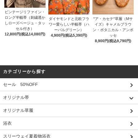
ビンテージリファイン・
ロング半幅帯（刺繍透か
*ア・カセテ*草履（Mサ
ダイヤモンドと北欧フラ
しローズベージュ・タッ
イズ）キャメルブラウ
ワー愛らしい半幅帯（ハ
セル付き）
ン・ボタニカル・アンボ
ーバルグリーン）
12,800円(税込14,080円)
ッセ
4,900円(税込5,390円)
8,900円(税込9,790円)
カテゴリーから探す
セール 50%OFF
オリジナル帯
オリジナル草履
浴衣
スリーウェイ夏着物浴衣