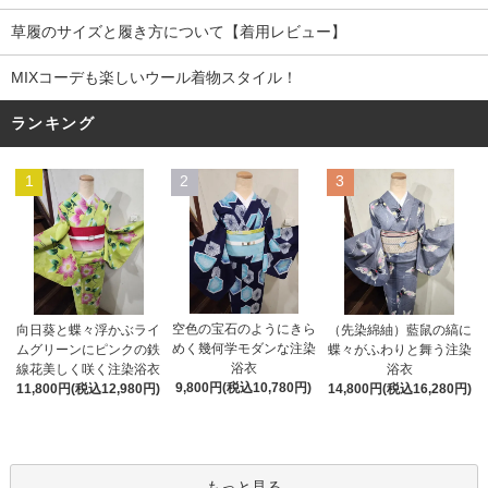
草履のサイズと履き方について【着用レビュー】
MIXコーデも楽しいウール着物スタイル！
ランキング
1
2
3
空色の宝石のようにきら
向日葵と蝶々浮かぶライ
（先染綿紬）藍鼠の縞に
めく幾何学モダンな注染
ムグリーンにピンクの鉄
蝶々がふわりと舞う注染
浴衣
線花美しく咲く注染浴衣
浴衣
9,800円(税込10,780円)
11,800円(税込12,980円)
14,800円(税込16,280円)
もっと見る