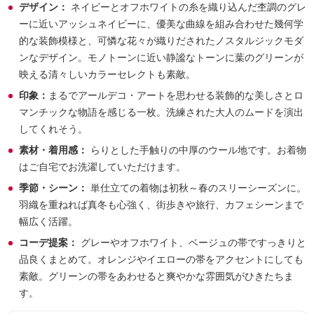
デザイン：
ネイビーとオフホワイトの糸を織り込んだ杢調のグレ
ーに近いアッシュネイビーに、優美な曲線を組み合わせた幾何学
的な装飾模様と、可憐な花々が織りだされたノスタルジックモダ
ンなデザイン。モノトーンに近い静謐なトーンに葉のグリーンが
映える清々しいカラーセレクトも素敵。
印象：
まるでアールデコ・アートを思わせる装飾的な美しさとロ
マンチックな物語を感じる一枚。洗練された大人のムードを演出
してくれそう。
素材・着用感：
らりとした手触りの中厚のウール地です。お着物
はご自宅でお洗濯していただけます。
季節・シーン：
単仕立ての着物は初秋～春のスリーシーズンに。
羽織を重ねれば真冬も心強く、街歩きや旅行、カフェシーンまで
幅広く活躍。
コーデ提案：
グレーやオフホワイト、ベージュの帯ですっきりと
品良くまとめて。オレンジやイエローの帯をアクセントにしても
素敵。グリーンの帯をあわせると爽やかな雰囲気がひきたちま
す。