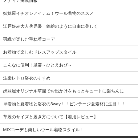
メディア掲載情報
姉妹屋イチオシアイテム！ウール着物のススメ
江戸好み大人兵児帯 錦絵のように自由に美しく
羽織で楽しむ重ね着コーデ
お着物で楽しむドレスアップスタイル
こんなに便利！単帯～ひとえおび～
注染レトロ浴衣のすすめ
姉妹屋オリジナル草履でお出かけをもっとキュートに楽ちんに！
単着物と夏着物と浴衣の3way！！ビンテージ夏素材に注目！！
草履のサイズと履き方について【着用レビュー】
MIXコーデも楽しいウール着物スタイル！