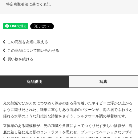
特定商取引法に基づく表記
この商品を友達に教える
この商品について問い合わせる
買い物を続ける
商品説明
写真
光の加減でひかえめにつやめく深みのある落ち着いたネイビーに浮かび上がる
ように織りだされた、繊細に重なりあう曲線のパターンが、海の底でふわりと
揺れる水草のような幻想的な詩情をさそう、シルクウール調の単着物です。
立体感のある織模様が、光の加減や角度によってつくりだす美しい陰影が、海
底に差し込む光と影のコントラストを思わせ、プレーンでベーシックなデザイ