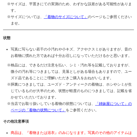
サイズは、平置きにての実測のため、わずかな誤差がある可能性がありま
す。
サイズについては、
「着物のサイズについて」
のページもご参照ください
ませ。
状態
写真に写らない若干の小汚れや小キズ、アクやクスミがありますが、昔の
お着物に慣れた方であれば十分お召しになっていただけるかと思います。
検品には、できるだけ注意を払い、シミ・汚れ等を記載しておりますが、
微小の汚れ等につきましては、見落としがある場合もありますので、ユー
ズド品であることにご理解いただきご購入をおねがいします。
胴裏につきましては、ユーズド・アンティークの着物は、ホシやシミが生
じているものが大半のため、状態が軽度のものにつきましては、記載を省
かせていただいております。
当店でお取り扱いしている着物の状態については、
「姉妹屋について」の
ページの「着物の状態について」
をご参照ください。
その他注意事項
商品は、『着物または浴衣』のみになります。写真のその他のアイテムは