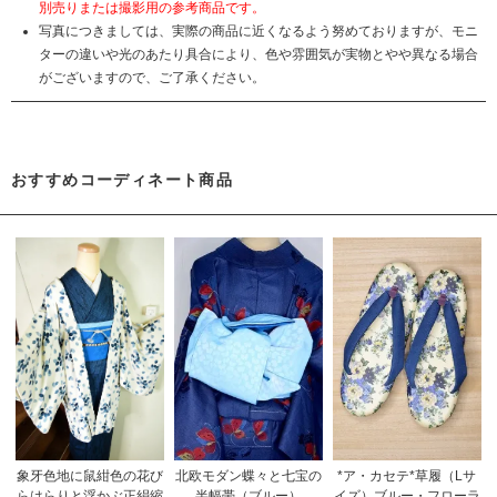
別売りまたは撮影用の参考商品です。
写真につきましては、実際の商品に近くなるよう努めておりますが、モニ
ターの違いや光のあたり具合により、色や雰囲気が実物とやや異なる場合
がございますので、ご了承ください。
おすすめコーディネート商品
象牙色地に鼠紺色の花び
北欧モダン蝶々と七宝の
*ア・カセテ*草履（Lサ
らはらりと浮かぶ正絹縮
半幅帯（ブルー）
イズ）ブルー・フローラ