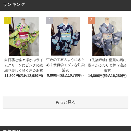
ランキング
1
2
3
空色の宝石のようにきら
向日葵と蝶々浮かぶライ
（先染綿紬）藍鼠の縞に
めく幾何学モダンな注染
ムグリーンにピンクの鉄
蝶々がふわりと舞う注染
浴衣
線花美しく咲く注染浴衣
浴衣
9,800円(税込10,780円)
11,800円(税込12,980円)
14,800円(税込16,280円)
もっと見る