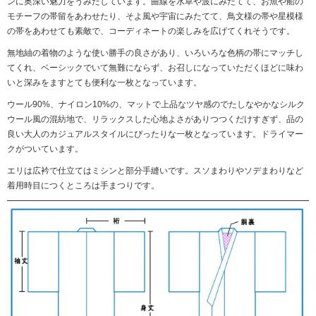
ンに奥深い魅力をうみだしています。曲線を水草や波にみたてて、お魚や船の
モチーフの帯留をあわせたり、そよ風や宇宙にみたてて、鳥文様の帯や星模様
の帯をあわせても素敵で、コーディネートの楽しみを広げてくれそうです。
無地紬の着物のような使い勝手の良さがあり、いろいろな色柄の帯にマッチし
てくれ、ベーシックでいて無難にならず、お召しになっていただくほどに味わ
いと深みをますとても便利な一枚となっています。
ウール90%、ナイロン10%の、マットで上品なツヤ感のでたしなやかなシルク
ウール風の混紡地で、リラックスした心地よさがありつつくだけすぎず、品の
良い大人のカジュアルスタイルにぴったりな一枚となっています。ドライマー
クがついています。
エリは広衿で仕立てはミシンと部分手縫いです。スソまわりやソデまわりなど
着用時目につくところは手まつりです。