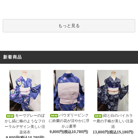
もっと見る
新着商品
パウダリーピンク
モーヴグレーのぼ
紺と白のバイカラ
に鈴蘭の花が涼やかに浮
かし縞に椿のようなフロ
ー鹿の子椿が美しい注染
かぶ夏帯
ーラルデザイン美しい注
浴
9,800円(税込10,780円)
染浴衣
13,800円(税込15,180円)
9,800円(税込10,780円)