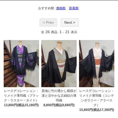
おすすめ順
価格順
新着順
< Prev
Next >
26
1
21
全
商品
-
表示
レースデコレーション・
黒地に竹の透かし模様が
レースデコレーション・
リメイク薄羽織（ブラッ
凛と涼やかな正絹絽の薄
リメイク薄羽織（コンテ
ク・ラスター・タイド）
羽織
ンポラリー・アラベス
13,800円(税込15,180円)
8,800円(税込9,680円)
ク）
15,800円(税込17,380円)