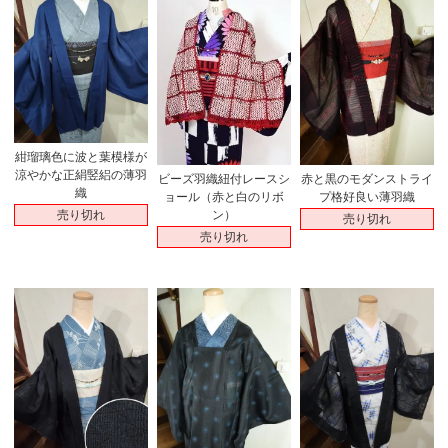
紺瑠璃色に波と葉模様が
涼やかな正絹竪絽の薄羽
赤と黒のモダンストライ
ビーズ羽織紐付レースシ
織
プ格好良い薄羽織
ョール（赤と白のリボ
売り切れ
ン）
売り切れ
売り切れ