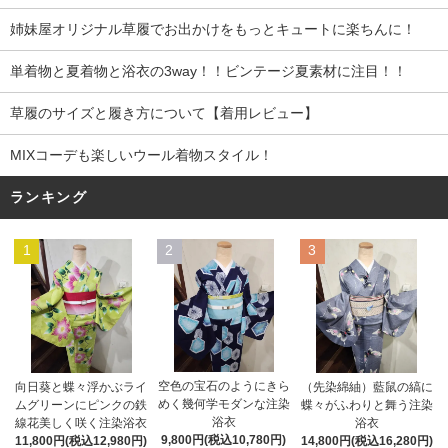
姉妹屋オリジナル草履でお出かけをもっとキュートに楽ちんに！
単着物と夏着物と浴衣の3way！！ビンテージ夏素材に注目！！
草履のサイズと履き方について【着用レビュー】
MIXコーデも楽しいウール着物スタイル！
ランキング
1
2
3
空色の宝石のようにきら
向日葵と蝶々浮かぶライ
（先染綿紬）藍鼠の縞に
めく幾何学モダンな注染
ムグリーンにピンクの鉄
蝶々がふわりと舞う注染
浴衣
線花美しく咲く注染浴衣
浴衣
9,800円(税込10,780円)
11,800円(税込12,980円)
14,800円(税込16,280円)