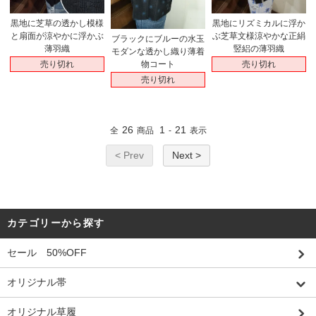
黒地に芝草の透かし模様
黒地にリズミカルに浮か
と扇面が涼やかに浮かぶ
ぶ芝草文様涼やかな正絹
ブラックにブルーの水玉
薄羽織
竪絽の薄羽織
モダンな透かし織り薄着
売り切れ
売り切れ
物コート
売り切れ
26
1
21
全
商品
-
表示
< Prev
Next >
カテゴリーから探す
セール 50%OFF
オリジナル帯
オリジナル草履