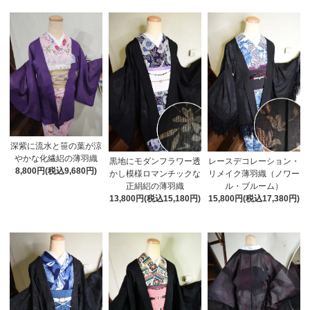
深紫に流水と笹の葉が涼
やかな化繊絽の薄羽織
黒地にモダンフラワー透
レースデコレーション・
8,800円(税込9,680円)
かし模様ロマンチックな
リメイク薄羽織（ノワー
正絹絽の薄羽織
ル・ブルーム）
13,800円(税込15,180円)
15,800円(税込17,380円)