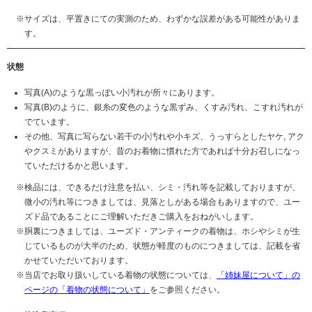
サイズは、平置きにての実測のため、わずかな誤差がある可能性がありま
す。
状態
写真(A)のような黒っぽい小汚れが所々にあります。
写真(B)のように、銀糸の変色のような黒ずみ、くすみ汚れ、こすれ汚れが
でています。
その他、写真に写らない若干の小汚れや小キズ、うっすらとしたヤケ, アク
やクスミがありますが、昔のお着物に慣れた方であれば十分お召しになっ
ていただけるかと思います。
検品には、できるだけ注意を払い、シミ・汚れ等を記載しておりますが、
微小の汚れ等につきましては、見落としがある場合もありますので、ユー
ズド品であることにご理解いただきご購入をおねがいします。
胴裏につきましては、ユーズド・アンティークの着物は、ホシやシミが生
じているものが大半のため、状態が軽度のものにつきましては、記載を省
かせていただいております。
当店でお取り扱いしている着物の状態については、
「姉妹屋について」の
ページの「着物の状態について」
をご参照ください。