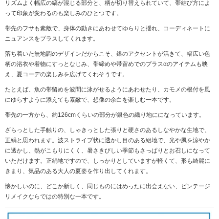
リズムよく幅広の縞が混じる部分と、柄が切り替えられていて、帯結び方によ
って印象が変わるのも楽しみのひとつです。
帯先のフサも素敵で、身体の動きにあわせてゆらりと揺れ、コーディネートに
ニュアンスをプラスしてくれます。
落ち着いた無地調のデザインだからこそ、銀のアクセントが活きて、幅広い色
柄の浴衣や着物にすっとなじみ、帯締めや帯留めでのプラスαのアイテムも映
え、夏コーデの楽しみを広げてくれそうです。
たとえば、魚の帯留めを波間に泳がせるようにあわせたり、カモメの根付を風
にゆらすように添えても素敵で、想像の余白を楽しむ一本です。
帯先の一方から、約126cmくらいの部分が銀色の織り地にになっています。
ざらっとした手触りの、しゃきっとした張りと硬さのあるしなやかな生地で、
正絹と思われます。波ストライプ状に透かし目のある絽地で、光や風を涼やか
に透かし、熱がこもりにくく、暑さきびしい季節もさっぱりとお召しになって
いただけます。正絹地ですので、しっかりとしていますが軽くて、形も綺麗に
きまり、気品のある大人の夏姿を作り出してくれます。
懐かしいのに、どこか新しく、同じものにはめったに出会えない、ビンテージ
リメイクならではの特別な一本です。