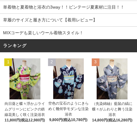
単着物と夏着物と浴衣の3way！！ビンテージ夏素材に注目！！
草履のサイズと履き方について【着用レビュー】
MIXコーデも楽しいウール着物スタイル！
ランキング
1
2
3
空色の宝石のようにきら
向日葵と蝶々浮かぶライ
（先染綿紬）藍鼠の縞に
めく幾何学モダンな注染
ムグリーンにピンクの鉄
蝶々がふわりと舞う注染
浴衣
線花美しく咲く注染浴衣
浴衣
9,800円(税込10,780円)
11,800円(税込12,980円)
14,800円(税込16,280円)