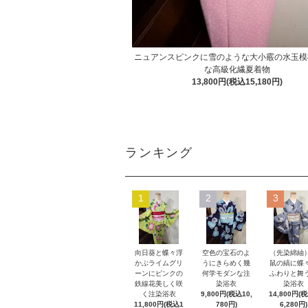
ニュアンスピンクに雪のような大小霰の水玉模
な高級化繊夏着物
13,800円(税込15,180円)
ランキング
1
2
3
向日葵と蝶々浮
空色の宝石のよ
（先染綿紬
かぶライムグリ
うにきらめく幾
鼠の縞に蝶
ーンにピンクの
何学モダンな注
ふわりと舞
鉄線花美しく咲
染浴衣
染浴衣
く注染浴衣
9,800円(税込10,
14,800円(
11,800円(税込1
780円)
6,280円)