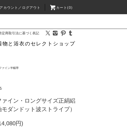
アカウント／ログアウト
カート(0)
特定商取引法に基づく表記
着物と浴衣のセレクトショップ
ファイン半幅帯
る
ファイン・ロングサイズ正絹絽
紬モダンドット波ストライプ）
4,080円)