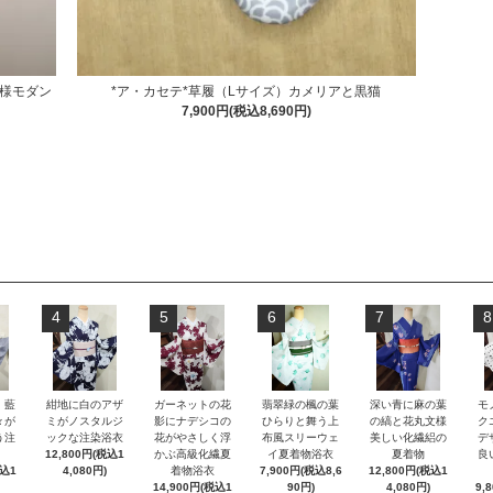
様モダン
*ア・カセテ*草履（Lサイズ）カメリアと黒猫
7,900円(税込8,690円)
4
5
6
7
8
）藍
紺地に白のアザ
ガーネットの花
翡翠緑の楓の葉
深い青に麻の葉
モ
々が
ミがノスタルジ
影にナデシコの
ひらりと舞う上
の縞と花丸文様
ク
う注
ックな注染浴衣
花がやさしく浮
布風スリーウェ
美しい化繊絽の
デ
12,800円(税込1
かぶ高級化繊夏
イ夏着物浴衣
夏着物
良
税込1
4,080円)
着物浴衣
7,900円(税込8,6
12,800円(税込1
14,900円(税込1
90円)
4,080円)
9,